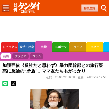
トピックス
政治・社会
芸能
スポーツ
ライフ
マネー
ボートレース
競輪
オートレース
芸能
グラビア
コラム
加護亜依《反社だと思わず》暴力団幹部との旅行疑
惑に反論の“矛盾”…ママ友たちもがっかり
公開：
23/08/22 16:50
更新：
24/05/02 12:58