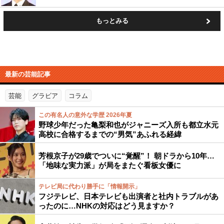
もっとみる
最新の芸能記事
芸能
グラビア
コラム
この有名人の意外な学歴 2026年夏
野球少年だった亀梨和也がジャニーズ入所も都立水元
高校に合格するまでの“男気”あふれる経緯
芳根京子が29歳でついに“覚醒”！ 朝ドラから10年…
「地味な実力派」が局をまたぐ看板女優に
テレビ局に代わり勝手に「情報開示」
フジテレビ、日本テレビも出演者と社内トラブルがあ
ったのに…NHKの対応はどう見ますか？