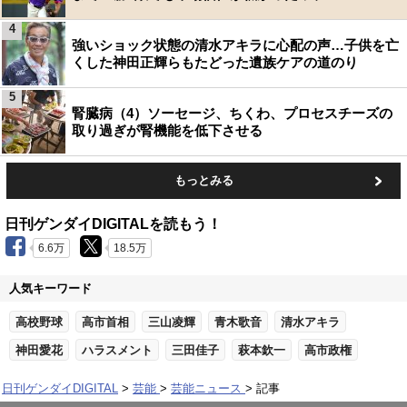
4
強いショック状態の清水アキラに心配の声…子供を亡
くした神田正輝らもたどった遺族ケアの道のり
5
腎臓病（4）ソーセージ、ちくわ、プロセスチーズの
取り過ぎが腎機能を低下させる
もっとみる
日刊ゲンダイDIGITALを読もう！
6.6万
18.5万
人気キーワード
高校野球
高市首相
三山凌輝
青木歌音
清水アキラ
神田愛花
ハラスメント
三田佳子
萩本欽一
高市政権
日刊ゲンダイDIGITAL
芸能
芸能ニュース
記事