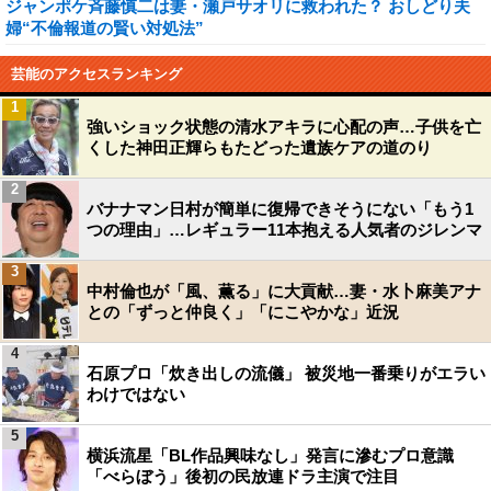
ジャンポケ斉藤慎二は妻・瀬戸サオリに救われた？ おしどり夫
婦“不倫報道の賢い対処法”
芸能のアクセスランキング
1
強いショック状態の清水アキラに心配の声…子供を亡
くした神田正輝らもたどった遺族ケアの道のり
2
バナナマン日村が簡単に復帰できそうにない「もう1
つの理由」…レギュラー11本抱える人気者のジレンマ
3
中村倫也が「風、薫る」に大貢献…妻・水卜麻美アナ
との「ずっと仲良く」「にこやかな」近況
4
石原プロ「炊き出しの流儀」 被災地一番乗りがエラい
わけではない
5
横浜流星「BL作品興味なし」発言に滲むプロ意識
「べらぼう」後初の民放連ドラ主演で注目