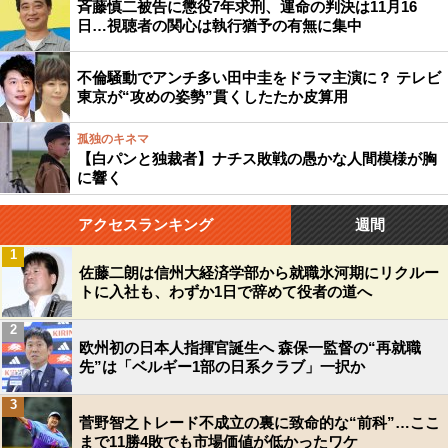
斉藤慎二被告に懲役7年求刑、運命の判決は11月16
日…視聴者の関心は執行猶予の有無に集中
不倫騒動でアンチ多い田中圭をドラマ主演に？ テレビ
東京が“攻めの姿勢”貫くしたたか皮算用
孤独のキネマ
【白パンと独裁者】ナチス敗戦の愚かな人間模様が胸
に響く
アクセスランキング
週間
1
佐藤二朗は信州大経済学部から就職氷河期にリクルー
トに入社も、わずか1日で辞めて役者の道へ
2
欧州初の日本人指揮官誕生へ 森保一監督の“再就職
先”は「ベルギー1部の日系クラブ」一択か
3
菅野智之トレード不成立の裏に致命的な“前科”…ここ
まで11勝4敗でも市場価値が低かったワケ