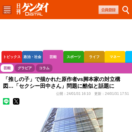
トピックス
政治・社会
芸能
スポーツ
ライフ
マネー
ボートレース
競輪
オートレース
芸能
グラビア
コラム
「推しの子」で描かれた原作者vs脚本家の対立構
図…「セクシー田中さん」問題に酷似と話題に
公開：
24/01/31 16:10
更新：
24/01/31 17:51