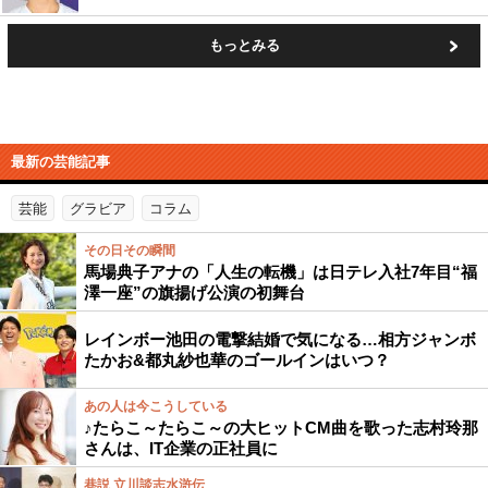
もっとみる
最新の芸能記事
芸能
グラビア
コラム
その日その瞬間
馬場典子アナの「人生の転機」は日テレ入社7年目“福
澤一座”の旗揚げ公演の初舞台
レインボー池田の電撃結婚で気になる…相方ジャンボ
たかお&都丸紗也華のゴールインはいつ？
あの人は今こうしている
♪たらこ～たらこ～の大ヒットCM曲を歌った志村玲那
さんは、IT企業の正社員に
巷説 立川談志水滸伝