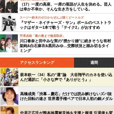
（17）一度の高座、一席の落語が人生を決める。芸人
は幸か不幸か、そんな生き方をしている。
スージー鈴木のゼロからぜんぶ聴くビートルズ
『マザー・ネイチャーズ・サン』ポールのベストトラ
ックはギター1本で歌う「テイク2」がおすすめ
芋澤貞雄「裏の裏まで徹底取材」
川口春奈と田中みな実の"授かり婚"に続きそうな有村
架純&白石麻衣&黒田みゆ…交際状況と踏み切るタイ
ミング
アクセスランキング
週間
1
萩本欽一〈34〉私の“運”論 大谷翔平のカネを使い込
んだ通訳に「小さな声で『ありがとう』」
2
高橋成美「渋幕→慶応」だけでは読み解けないズバ抜
けた回転の速さ 世界選手権ペアで日本人初の銅メダル
3
中居正広氏が熊本地震被災地を支援と報道 引退後も変