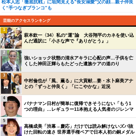
松本人志「徹底抗戦」に垣間見える"長女溺愛"父の顔…親子仲良
く“手つなぎブランコ”も
芸能のアクセスランキング
1
萩本欽一〈34〉私の“運”論 大谷翔平のカネを使い込
んだ通訳に「小さな声で『ありがとう』」
2
強いショック状態の清水アキラに心配の声…子供を亡
くした神田正輝らもたどった遺族ケアの道のり
3
中村倫也が「風、薫る」に大貢献…妻・水卜麻美アナ
との「ずっと仲良く」「にこやかな」近況
4
バナナマン日村が簡単に復帰できそうにない「もう1
つの理由」…レギュラー11本抱える人気者のジレンマ
5
高橋成美「渋幕→慶応」だけでは読み解けないズバ抜
けた回転の速さ 世界選手権ペアで日本人初の銅メダル