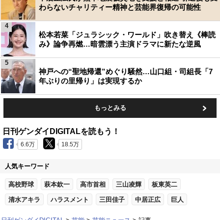
わらないチャリティー精神と芸能界復帰の可能性
4
松本若菜「ジュラシック・ワールド」吹き替え《棒読
み》論争再燃…暗雲漂う主演ドラマに新たな逆風
5
神戸への“聖地帰還”めぐり騒然…山口組・司組長「7
年ぶりの里帰り」は実現するか
もっとみる
日刊ゲンダイDIGITALを読もう！
6.6万
18.5万
人気キーワード
高校野球
萩本欽一
高市首相
三山凌輝
板東英二
清水アキラ
ハラスメント
三田佳子
中居正広
巨人