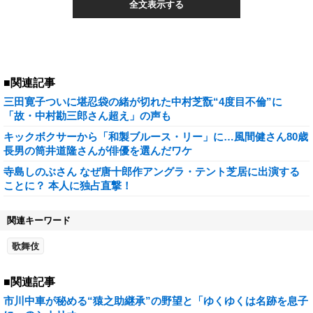
全文表示する
■関連記事
三田寛子ついに堪忍袋の緒が切れた中村芝翫“4度目不倫”に
「故・中村勘三郎さん超え」の声も
キックボクサーから「和製ブルース・リー」に…風間健さん80歳
長男の筒井道隆さんが俳優を選んだワケ
寺島しのぶさん なぜ唐十郎作アングラ・テント芝居に出演する
ことに？ 本人に独占直撃！
関連キーワード
歌舞伎
■関連記事
市川中車が秘める“猿之助継承”の野望と「ゆくゆくは名跡を息子