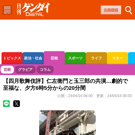
トピックス
政治・社会
芸能
スポーツ
ライフ
マネー
ボートレース
競輪
オートレース
芸能
グラビア
コラム
【四月歌舞伎評】仁左衛門と玉三郎の共演…劇的で
至福な、夕方6時5分からの20分間
公開：
24/04/16 06:00
更新：
24/04/16 06:00