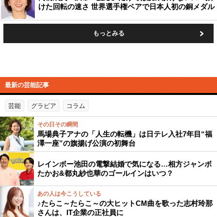
けた回転の速さ 世界選手権ペアで日本人初の銅メダル
もっとみる
最新の芸能記事
芸能
グラビア
コラム
その日その瞬間
馬場典子アナの「人生の転機」は日テレ入社7年目“福
澤一座”の旗揚げ公演の初舞台
レインボー池田の電撃結婚で気になる…相方ジャンボ
たかお&都丸紗也華のゴールインはいつ？
あの人は今こうしている
♪たらこ～たらこ～の大ヒットCM曲を歌った志村玲那
さんは、IT企業の正社員に