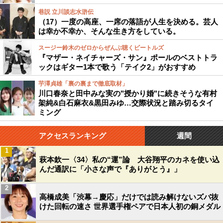
巷説 立川談志水滸伝
（17）一度の高座、一席の落語が人生を決める。芸人
は幸か不幸か、そんな生き方をしている。
スージー鈴木のゼロからぜんぶ聴くビートルズ
『マザー・ネイチャーズ・サン』ポールのベストトラ
ックはギター1本で歌う「テイク2」がおすすめ
芋澤貞雄「裏の裏まで徹底取材」
川口春奈と田中みな実の"授かり婚"に続きそうな有村
架純&白石麻衣&黒田みゆ…交際状況と踏み切るタイ
ミング
アクセスランキング
週間
1
萩本欽一〈34〉私の“運”論 大谷翔平のカネを使い込
んだ通訳に「小さな声で『ありがとう』」
2
高橋成美「渋幕→慶応」だけでは読み解けないズバ抜
けた回転の速さ 世界選手権ペアで日本人初の銅メダル