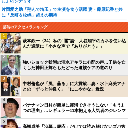
に」のシナリオ
片岡愛之助「翔んで埼玉」で主演を食う活躍 妻・藤原紀香と共
に「反町＆松嶋」超えの期待
芸能のアクセスランキング
1
萩本欽一〈34〉私の“運”論 大谷翔平のカネを使い込
んだ通訳に「小さな声で『ありがとう』」
2
強いショック状態の清水アキラに心配の声…子供を亡
くした神田正輝らもたどった遺族ケアの道のり
3
中村倫也が「風、薫る」に大貢献…妻・水卜麻美アナ
との「ずっと仲良く」「にこやかな」近況
4
バナナマン日村が簡単に復帰できそうにない「もう1
つの理由」…レギュラー11本抱える人気者のジレンマ
5
高橋成美「渋幕→慶応」だけでは読み解けないズバ抜