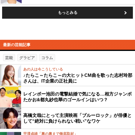
もっとみる
最新の芸能記事
芸能
グラビア
コラム
あの人は今こうしている
♪たらこ～たらこ～の大ヒットCM曲を歌った志村玲那
さんは、IT企業の正社員に
レインボー池田の電撃結婚で気になる…相方ジャンボ
たかお&都丸紗也華のゴールインはいつ？
高橋文哉にとって主演映画「ブルーロック」が俳優と
して“絶対に負けられない戦い”なワケ
芋澤貞雄「裏の裏まで徹底取材」