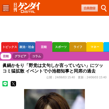
トピックス
政治・社会
芸能
スポーツ
ライフ
マネー
ボートレース
競輪
オートレース
芸能
グラビア
コラム
眞鍋かをり「野党は文句しか言っていない」にツッ
コミ猛拡散 イベントで小池都知事と同席の過去
公開：
24/06/03 15:40
更新：
24/06/03 15:40