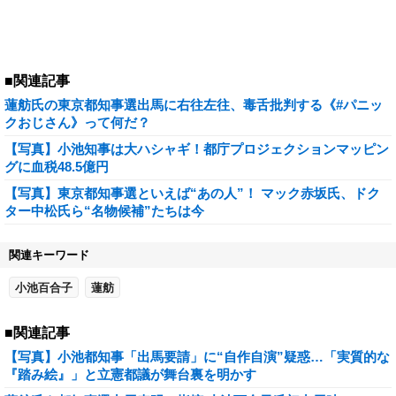
■関連記事
蓮舫氏の東京都知事選出馬に右往左往、毒舌批判する《#パニッ
クおじさん》って何だ？
【写真】小池知事は大ハシャギ！都庁プロジェクションマッピン
グに血税48.5億円
【写真】東京都知事選といえば“あの人”！ マック赤坂氏、ドク
ター中松氏ら“名物候補”たちは今
関連キーワード
小池百合子
蓮舫
■関連記事
【写真】小池都知事「出馬要請」に“自作自演”疑惑…「実質的な
『踏み絵』」と立憲都議が舞台裏を明かす