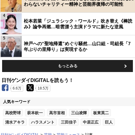
わらないチャリティー精神と芸能界復帰の可能性
4
松本若菜「ジュラシック・ワールド」吹き替え《棒読
み》論争再燃…暗雲漂う主演ドラマに新たな逆風
5
神戸への“聖地帰還”めぐり騒然…山口組・司組長「7
年ぶりの里帰り」は実現するか
もっとみる
日刊ゲンダイDIGITALを読もう！
6.6万
18.5万
人気キーワード
高校野球
萩本欽一
高市首相
三山凌輝
板東英二
清水アキラ
ハラスメント
三田佳子
中居正広
巨人
日刊ゲンダイDIGITAL
芸能
芸能ニュース
記事