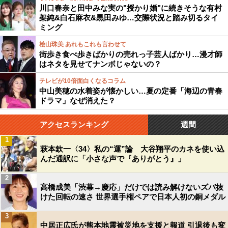
川口春奈と田中みな実の"授かり婚"に続きそうな有村
架純&白石麻衣&黒田みゆ…交際状況と踏み切るタイ
ミング
桧山珠美 あれもこれも言わせて
街歩き食べ歩きばかりの売れっ子芸人ばかり…漫才師
はネタを見せてナンボじゃないの？
テレビが10倍面白くなるコラム
中山美穂の水着姿が懐かしい…夏の定番「海辺の青春
ドラマ」なぜ消えた？
アクセスランキング
週間
1
萩本欽一〈34〉私の“運”論 大谷翔平のカネを使い込
んだ通訳に「小さな声で『ありがとう』」
2
高橋成美「渋幕→慶応」だけでは読み解けないズバ抜
けた回転の速さ 世界選手権ペアで日本人初の銅メダル
3
中居正広氏が熊本地震被災地を支援と報道 引退後も変