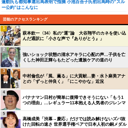
蓮舫氏も都知事選出馬表明で指摘 小池百合子氏初出馬時の“スル
ー公約”はこんなに
芸能のアクセスランキング
1
萩本欽一〈34〉私の“運”論 大谷翔平のカネを使い込
んだ通訳に「小さな声で『ありがとう』」
2
強いショック状態の清水アキラに心配の声…子供を亡
くした神田正輝らもたどった遺族ケアの道のり
3
中村倫也が「風、薫る」に大貢献…妻・水卜麻美アナ
との「ずっと仲良く」「にこやかな」近況
4
バナナマン日村が簡単に復帰できそうにない「もう1
つの理由」…レギュラー11本抱える人気者のジレンマ
5
高橋成美「渋幕→慶応」だけでは読み解けないズバ抜
けた回転の速さ 世界選手権ペアで日本人初の銅メダル