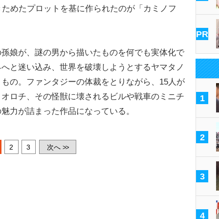
きためたプロットを基に作られたのが「カミノフ
PR
孫娘が、謎の男から描いたものを何でも実体化で
界へと迷い込み、世界を破壊しようとするヤマタノ
もの。ファンタジーの体裁をとりながら、15人が
ノオロチ、その怪獣に壊されるビルや戦車のミニチ
1
の魅力が詰まった作品になっている。
2
2
3
次へ
>>
3
4