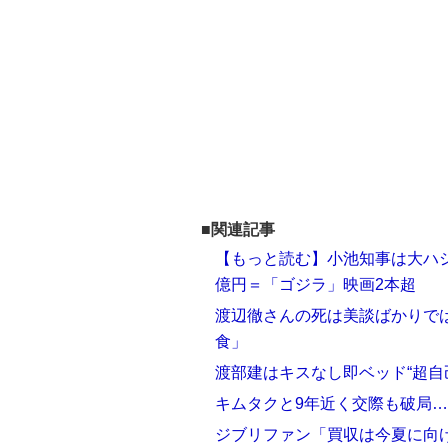
■関連記事
【もっと読む】小池知事は大ハシ
億円＝「ゴジラ」映画2本超
渡辺徹さんの死は美談ばかりで
食」
渡部建はキスなし即ベッド“超自己
キムタクと9年近く交際も破局…
ジブリファン「買収は今夏に向