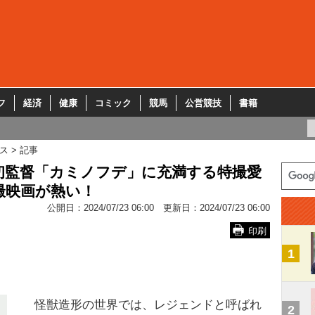
フ
経済
健康
コミック
競馬
公営競技
書籍
ス
記事
初監督「カミノフデ」に充満する特撮愛
撮映画が熱い！
公開日：
2024/07/23 06:00
更新日：
2024/07/23 06:00
印刷
1
怪獣造形の世界では、レジェンドと呼ばれ
2