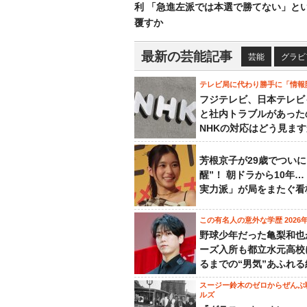
利 「急進左派では本選で勝てない」と
覆すか
最新の芸能記事
芸能
グラビ
テレビ局に代わり勝手に「情報
フジテレビ、日本テレビ
と社内トラブルがあった
NHKの対応はどう見ま
芳根京子が29歳でついに
醒”！ 朝ドラから10年
実力派」が局をまたぐ看
この有名人の意外な学歴 2026
野球少年だった亀梨和也
ーズ入所も都立水元高校
るまでの“男気”あふれる
スージー鈴木のゼロからぜんぶ
ルズ