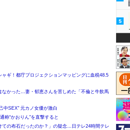
5
ャギ！都庁プロジェクションマッピングに血税48.5
はなかった…妻・郁恵さんを苦しめた「不倫と牛飲馬
中SEX” 元カノ女優が激白
通称“かおりん”を直撃すると
けての布石だったのか？」の疑念…日テレ24時間テレ