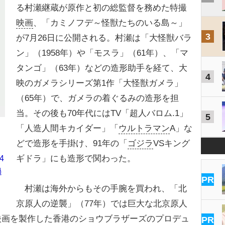
る村瀬継蔵が原作と初の総監督を務めた特撮
映画
、「カミノフデ～怪獣たちのいる島～」
3
が7月26日に公開される。村瀬は「大怪獣バラ
ン」（1958年）や「モスラ」（61年）、「マ
タンゴ」（63年）などの造形助手を経て、大
4
映のガメラシリーズ第1作「大怪獣ガメラ」
（65年）で、ガメラの着ぐるみの造形を担
当。その後も70年代にはTV「超人バロム.1」
5
「人造人間キカイダー」「
ウルトラマン
A」な
どで造形を手掛け、91年の「
ゴジラ
VSキング
ギドラ」にも造形で関わった。
4
過
PR
村瀬は海外からもその手腕を買われ、「北
京原人の逆襲」（77年）では巨大な北京原人
映画を製作した香港のショウブラザーズのプロデュ
PR