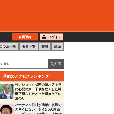
会員登録
ログイン
コラム一覧
著者一覧
書籍
紙面
芸能のアクセスランキング
強いショック状態の清水アキラ
に心配の声…子供を亡くした神
田正輝らもたどった遺族ケアの
道のり
バナナマン日村が簡単に復帰で
きそうにない「もう1つの理由」