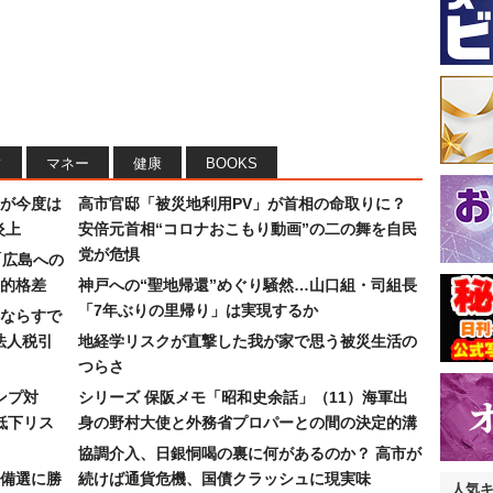
フ
マネー
健康
BOOKS
が今度は
高市官邸「被災地利用PV」が首相の命取りに？
炎上
安倍元首相“コロナおこもり動画”の二の舞を自民
党が危惧
「広島への
的格差
神戸への“聖地帰還”めぐり騒然…山口組・司組長
「7年ぶりの里帰り」は実現するか
ならすで
法人税引
地経学リスクが直撃した我が家で思う被災生活の
つらさ
ンプ対
シリーズ 保阪メモ「昭和史余話」（11）海軍出
低下リス
身の野村大使と外務省プロパーとの間の決定的溝
協調介入、日銀恫喝の裏に何があるのか？ 高市が
備選に勝
続けば通貨危機、国債クラッシュに現実味
人気