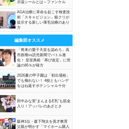
示温シールとは～ファンケル
AGA治療に革命を起こす検査技
術「スキャビジョン」銀クリが
提示する新しい薄毛治療のあり
方
編集部オススメ
「将来の愛子天皇を認めろ」高
市政権vs読売新聞でバトル激
化！ 皇室典範「再び改定」に世
論の85％が味方
2026夏の甲子園は「初出場校」
でも侮れない！ 4校ともハンデ
をはね返すポテンシャル十分
田中みな実“まんまるE乳”も筋金
入り！アッパレのあざとさ
阪神1位・森下翔太を英才教育
父親が明かす「マイホーム購入