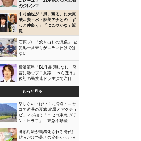
…レギュラー11本抱える人気者
のジレンマ
中村倫也が「風、薫る」に大貢
献…妻・水卜麻美アナとの「ず
っと仲良く」「にこやかな」近
況
石原プロ「炊き出しの流儀」 被
災地一番乗りがエラいわけでは
ない
横浜流星「BL作品興味なし」発
言に滲むプロ意識 「べらぼう」
後初の民放連ドラ主演で注目
もっと見る
楽しさいっぱい！北海道・ニセ
コで避暑の夏旅 絶景とアクティ
ビティが揃う「ニセコ東急 グラ
ン・ヒラフ」～東急不動産
暑熱対策が義務化される時代に
貼るだけで暑さの変化がわかる