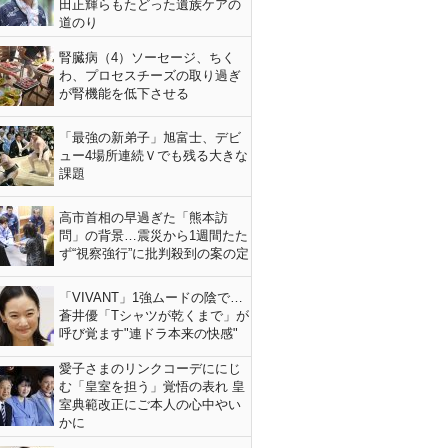
田正輝らもたどった遺族ケアの
道のり
腎臓病（4）ソーセージ、ちく
わ、プロセスチーズの取り過ぎ
が腎機能を低下させる
「最強の新弟子」旭富士、デビ
ュー4場所連続Ｖでも残る大きな
課題
高市首相の早過ぎた「熊本訪
問」の背景…震災から1週間たた
ず“視察強行”に批判殺到の案の定
「VIVANT」1強ムードの陰で…
蒼井優「Tシャツが乾くまで」が
呼び覚ます"連ドラ本来の快感"
愛子さまのリンクコーデににじ
む「皇室を担う」覚悟の表れ 皇
室典範改正にご本人の心中やい
かに