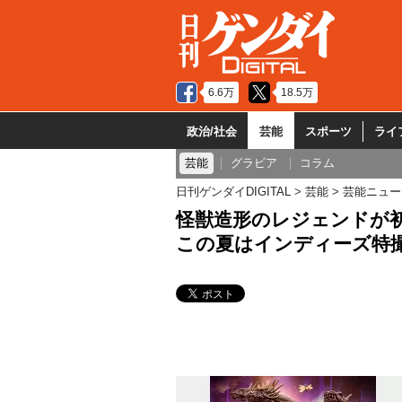
6.6万
18.5万
政治/社会
芸能
スポーツ
ライ
芸能
グラビア
コラム
日刊ゲンダイDIGITAL
芸能
芸能ニュー
怪獣造形のレジェンドが
この夏はインディーズ特