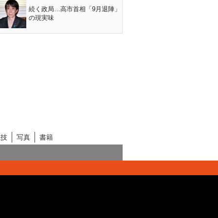
続く政局…高市首相「9月退陣」
の現実味
競技
写真
書籍