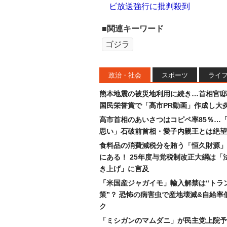
ビ放送強行に批判殺到
■関連キーワード
ゴジラ
政治・社会
スポーツ
ライ
熊本地震の被災地利用に続き…首相官邸
国民栄誉賞で「高市PR動画」作成し大
高市首相のあいさつはコピペ率85％…
思い」石破前首相・愛子内親王とは絶望
食料品の消費減税分を賄う「恒久財源」
にある！ 25年度与党税制改正大綱は「
き上げ」に言及
「米国産ジャガイモ」輸入解禁は“トラ
策”？ 恐怖の病害虫で産地壊滅&自給率
ク
「ミシガンのマムダニ」が民主党上院予