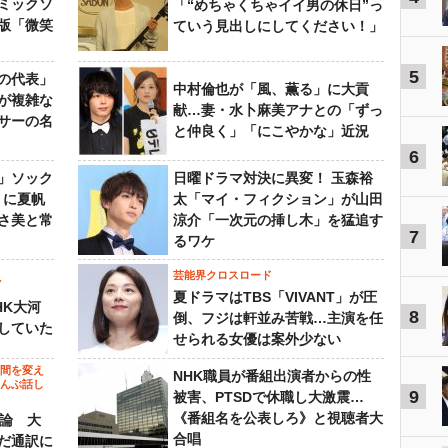
ミックソ
「“めちゃくちゃイイ男の休日”っ
版「微笑
ていう見出しにしてください！」
5
の代表」
中村倫也が「風、薫る」に大貢
が複雑な
献…妻・水卜麻美アナとの「ずっ
サーの名
と仲良く」「にこやかな」近況
6
」ソック
日曜ドラマ対決に異変！ 玉森裕
』に夏帆
太「マイ・フィクション」が山田
さ美と常
涼介「一次元の挿し木」を猛追す
7
るワケ
芸能界クロスロード
ビ
夏ドラマはTBS「VIVANT」が圧
HK大河
8
倒、フジは軒並み苦戦…主演を任
していた
せられる女優は案外少ない
の間を変え
NHK職員が番組出演者からの性
～んぶ話し
9
被害、PTSDで休職し大激震…
《番組名を公表しろ》と視聴者大
”論 大
合唱
だ通訳に