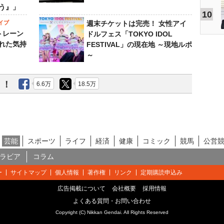
う』」
10
イブ
週末チケットは完売！ 女性アイ
トレーン
ドルフェス「TOKYO IDOL
れた気持
FESTIVAL」の現在地 ～現地ルポ
～
う！
6.6万
18.5万
芸能
スポーツ
ライフ
経済
健康
コミック
競馬
公営
ラビア
コラム
ー
サイトマップ
個人情報
著作権
リンク
定期購読申込み
広告掲載について
会社概要
採用情報
よくある質問・お問い合わせ
Copyright (C) Nikkan Gendai. All Rights Reserved