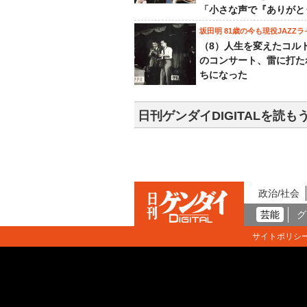
「小さな声で『ありがと
坂田明 81歳の今も現役JAZZラ
（8）人生を変えたコル
のコンサート、雷に打た
ちになった
日刊ゲンダイDIGITALを読も
政治/社会
芸能
グ
サイトポリシ