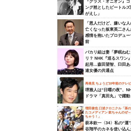
『グラス・オニオン』コ
ング然としたビートルズ
がえし」
「恩人だけど、嫌いな人
亡くなった板東英二さん
感情を抱いたプロデュー
前
バカリ組は妻「夢眠ねむ
リ？ NHK『巡るスワン
起用…森田望智、臼田あ
連女優の共通点
再発見 ちょうど10年前のテレ
堺雅人は“日曜の夜”、N
ドラマ「真田丸」で躍動
増田俊也 口述クロニクル「茶
たコメディアン 欽ちゃんのぜ
ちゃう！」
萩本欽一〈34〉私の“運
谷翔平のカネを使い込ん