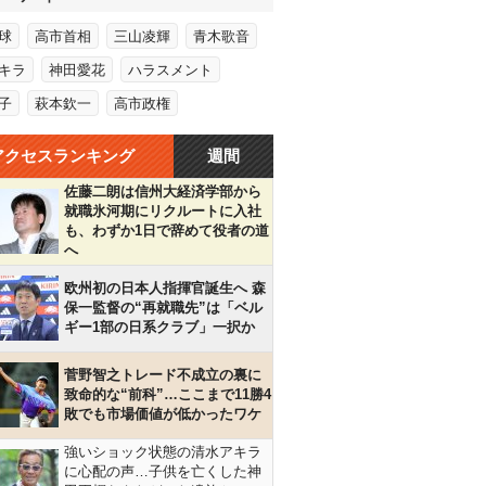
球
高市首相
三山凌輝
青木歌音
キラ
神田愛花
ハラスメント
子
萩本欽一
高市政権
アクセスランキング
週間
佐藤二朗は信州大経済学部から
就職氷河期にリクルートに入社
も、わずか1日で辞めて役者の道
へ
欧州初の日本人指揮官誕生へ 森
保一監督の“再就職先”は「ベル
ギー1部の日系クラブ」一択か
菅野智之トレード不成立の裏に
致命的な“前科”…ここまで11勝4
敗でも市場価値が低かったワケ
強いショック状態の清水アキラ
に心配の声…子供を亡くした神