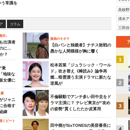
いう常識を
高校野
清水ア
ア
コラム
三田佳
開示」
孤独のキネマ
も出演者
【白パンと独裁者】ナチス敗戦の
のに…
愚かな人間模様が胸に響く
すか？
1
松本若菜「ジュラシック・ワール
“覚
ド」吹き替え《棒読み》論争再
…「地味な
燃…暗雲漂う主演ドラマに新たな
板女優に
2
逆風が
年夏
不倫騒動でアンチ多い田中圭をド
がジャニ
ラマ主演に？ テレビ東京が“攻め
3
に合格す
の姿勢”貫くしたたか皮算用
経緯
聴くビート
田中樹がSixTONESの美容番長に
4