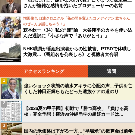
さんが複雑な感情を抱いたプロデューサーの名前
増田俊也 口述クロニクル「茶の間を変えたコメディアン 欽ちゃん
のぜ～んぶ話しちゃう！」
萩本欽一〈34〉私の“運”論 大谷翔平のカネを使い込
んだ通訳に「小さな声で『ありがとう』」
NHK職員が番組出演者からの性被害、PTSDで休職し
大激震…《番組名を公表しろ》と視聴者大合唱
アクセスランキング
週間
1
強いショック状態の清水アキラに心配の声…子供を亡
くした神田正輝らもたどった遺族ケアの道のり
2
【2026夏の甲子園】初戦で「勝つ高校」「負ける高
校」完全予想！横浜vs沖縄尚学の超好カードは…
3
国内の米価格は下がる一方…“早場米”の概算金は前年