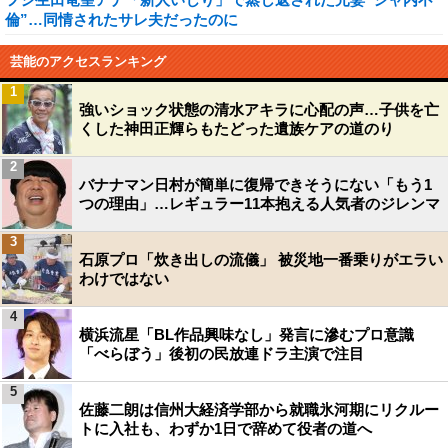
倫”…同情されたサレ夫だったのに
芸能のアクセスランキング
1
強いショック状態の清水アキラに心配の声…子供を亡
くした神田正輝らもたどった遺族ケアの道のり
2
バナナマン日村が簡単に復帰できそうにない「もう1
つの理由」…レギュラー11本抱える人気者のジレンマ
3
石原プロ「炊き出しの流儀」 被災地一番乗りがエラい
わけではない
4
横浜流星「BL作品興味なし」発言に滲むプロ意識
「べらぼう」後初の民放連ドラ主演で注目
5
佐藤二朗は信州大経済学部から就職氷河期にリクルー
トに入社も、わずか1日で辞めて役者の道へ