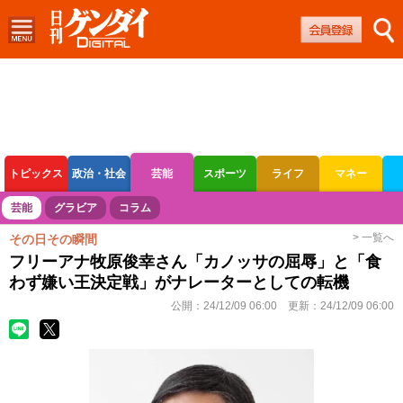
トピックス
政治・社会
芸能
スポーツ
ライフ
マネー
ボートレース
競輪
オートレース
芸能
グラビア
コラム
> 一覧へ
その日その瞬間
フリーアナ牧原俊幸さん「カノッサの屈辱」と「食
わず嫌い王決定戦」がナレーターとしての転機
公開：
24/12/09 06:00
更新：
24/12/09 06:00