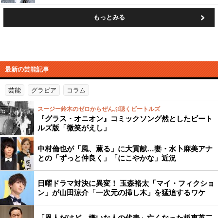
もっとみる
最新の芸能記事
芸能
グラビア
コラム
スージー鈴木のゼロからぜんぶ聴くビートルズ
『グラス・オニオン』コミックソング然としたビート
ルズ版「微笑がえし」
中村倫也が「風、薫る」に大貢献…妻・水卜麻美アナ
との「ずっと仲良く」「にこやかな」近況
日曜ドラマ対決に異変！ 玉森裕太「マイ・フィクショ
ン」が山田涼介「一次元の挿し木」を猛追するワケ
「恩人だけど、嫌いな人の代表」亡くなった板東英二