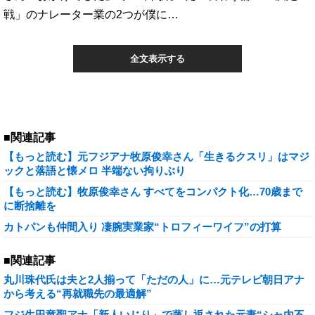
戦」のナレーター業の2つが僕に…
全文表示する
■関連記事
【もっと読む】元フジアナ牧原俊幸さん「生きるクスリ」はマジ
ックと落語と懐メロ 半端ない拘りぶり
【もっと読む】牧原俊幸さん すべてをコンパクト化…70歳まで
に断捨離を
カトパンも仲間入り 凄腕実業家“トロフィーワイフ”の打算
■関連記事
丸川珠代氏は夫と2人揃って「ただの人」に…元テレビ朝日アナ
から考える“再就職先の最適解”
フジ生田竜聖アナ「新人いじり」で蒸し返された元妻“シャ内不