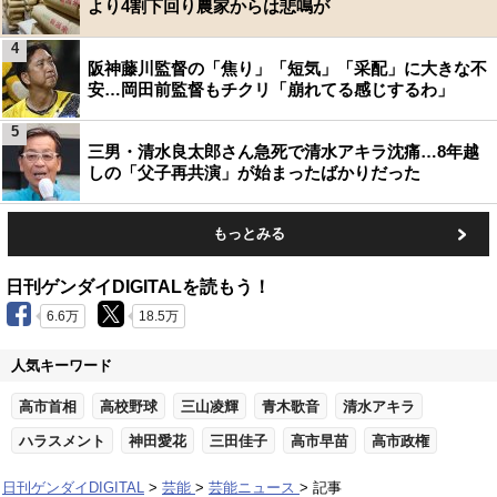
より4割下回り農家からは悲鳴が
4
阪神藤川監督の「焦り」「短気」「采配」に大きな不
安…岡田前監督もチクリ「崩れてる感じするわ」
5
三男・清水良太郎さん急死で清水アキラ沈痛…8年越
しの「父子再共演」が始まったばかりだった
もっとみる
日刊ゲンダイDIGITALを読もう！
6.6万
18.5万
人気キーワード
高市首相
高校野球
三山凌輝
青木歌音
清水アキラ
ハラスメント
神田愛花
三田佳子
高市早苗
高市政権
日刊ゲンダイDIGITAL
芸能
芸能ニュース
記事