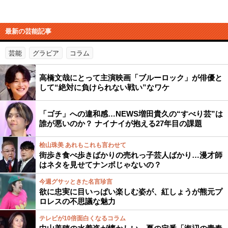
最新の芸能記事
芸能
グラビア
コラム
高橋文哉にとって主演映画「ブルーロック」が俳優と
して“絶対に負けられない戦い”なワケ
「ゴチ」への違和感…NEWS増田貴久の“すべり芸”は
誰が悪いのか？ ナイナイが抱える27年目の課題
桧山珠美 あれもこれも言わせて
街歩き食べ歩きばかりの売れっ子芸人ばかり…漫才師
はネタを見せてナンボじゃないの？
今週グサッときた名言珍言
欲に忠実に目いっぱい楽しむ姿が、紅しょうが熊元プ
ロレスの不思議な魅力
テレビが10倍面白くなるコラム