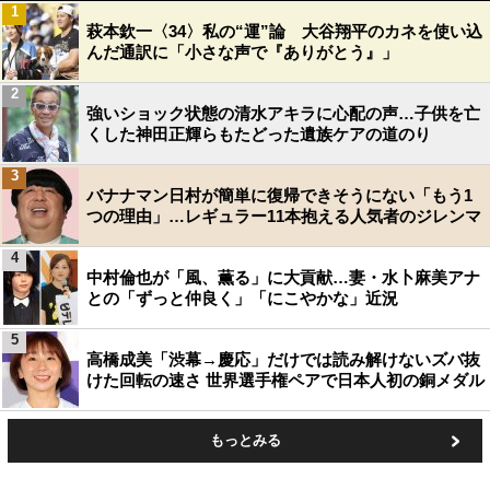
1
萩本欽一〈34〉私の“運”論 大谷翔平のカネを使い込
んだ通訳に「小さな声で『ありがとう』」
2
強いショック状態の清水アキラに心配の声…子供を亡
くした神田正輝らもたどった遺族ケアの道のり
3
バナナマン日村が簡単に復帰できそうにない「もう1
つの理由」…レギュラー11本抱える人気者のジレンマ
4
中村倫也が「風、薫る」に大貢献…妻・水卜麻美アナ
との「ずっと仲良く」「にこやかな」近況
5
高橋成美「渋幕→慶応」だけでは読み解けないズバ抜
けた回転の速さ 世界選手権ペアで日本人初の銅メダル
もっとみる