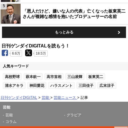
5
「恩人だけど、嫌いな人の代表」亡くなった板東英二
さんが複雑な感情を抱いたプロデューサーの名前
もっとみる
日刊ゲンダイDIGITALを読もう！
6.6万
18.5万
人気キーワード
高校野球
萩本欽一
高市首相
三山凌輝
板東英二
清水アキラ
神田愛花
ハラスメント
三田佳子
広末涼子
日刊ゲンダイDIGITAL
芸能
芸能ニュース
記事
芸能
芸能
グラビア
コラム