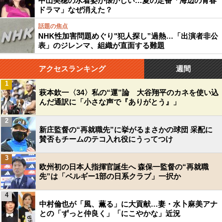
中山美穂の水着姿が懐かしい…夏の定番「海辺の青春
ドラマ」なぜ消えた？
話題の焦点
NHK性加害問題めぐり"犯人探し”過熱…「出演者非公
表」のジレンマ、組織が直面する難題
アクセスランキング
週間
1
萩本欽一〈34〉私の“運”論 大谷翔平のカネを使い込
んだ通訳に「小さな声で『ありがとう』」
2
新庄監督の“再就職先”に挙がるまさかの球団 采配に
賛否もチームのテコ入れ役にうってつけ
3
欧州初の日本人指揮官誕生へ 森保一監督の“再就職
先”は「ベルギー1部の日系クラブ」一択か
4
中村倫也が「風、薫る」に大貢献…妻・水卜麻美アナ
との「ずっと仲良く」「にこやかな」近況