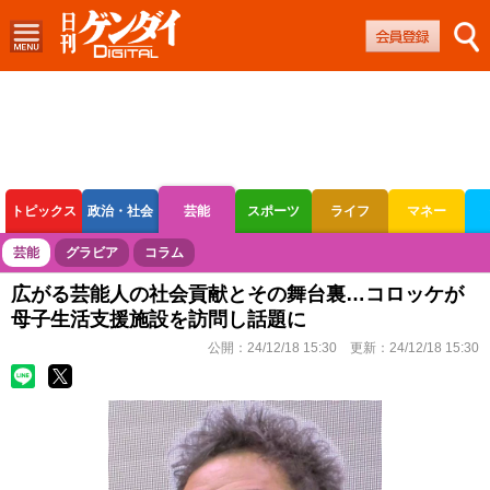
トピックス
政治・社会
芸能
スポーツ
ライフ
マネー
ボートレース
競輪
オートレース
芸能
グラビア
コラム
広がる芸能人の社会貢献とその舞台裏…コロッケが
母子生活支援施設を訪問し話題に
公開：
24/12/18 15:30
更新：
24/12/18 15:30