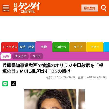
トピックス
政治・社会
芸能
スポーツ
ライフ
マネー
ボートレース
競輪
オートレース
芸能
グラビア
コラム
兵庫県知事選動画で物議のオリラジ中田敦彦を「報
道の日」MCに担ぎ出すTBSの賭け
公開：
24/12/29 06:00
更新：
24/12/29 06:00