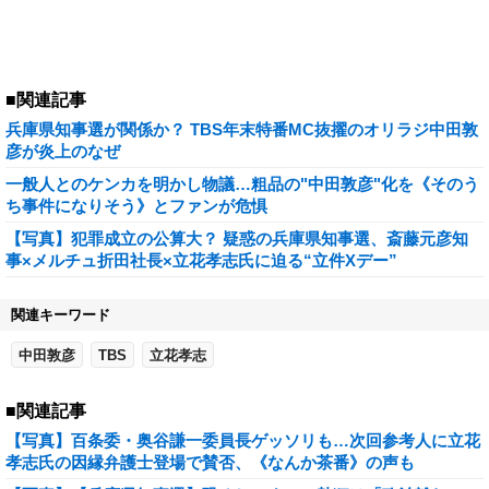
■関連記事
兵庫県知事選が関係か？ TBS年末特番MC抜擢のオリラジ中田敦
彦が炎上のなぜ
一般人とのケンカを明かし物議…粗品の"中田敦彦"化を《そのう
ち事件になりそう》とファンが危惧
【写真】犯罪成立の公算大？ 疑惑の兵庫県知事選、斎藤元彦知
事×メルチュ折田社長×立花孝志氏に迫る“立件Xデー”
関連キーワード
中田敦彦
TBS
立花孝志
■関連記事
【写真】百条委・奥谷謙一委員長ゲッソリも…次回参考人に立花
孝志氏の因縁弁護士登場で賛否、《なんか茶番》の声も