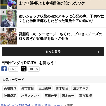
まで11勝4敗でも市場価値が低かったワケ
4
強いショック状態の清水アキラに心配の声…子供を亡
くした神田正輝らもたどった遺族ケアの道のり
5
腎臓病（4）ソーセージ、ちくわ、プロセスチーズの
取り過ぎが腎機能を低下させる
もっとみる
日刊ゲンダイDIGITALを読もう！
6.6万
18.5万
人気キーワード
高校野球
高市首相
三山凌輝
青木歌音
清水アキラ
神田愛花
ハラスメント
三田佳子
萩本欽一
高市政権
日刊ゲンダイDIGITAL
芸能
芸能ニュース
記事