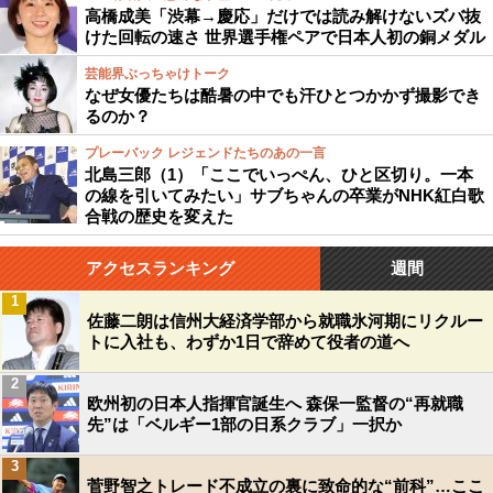
高橋成美「渋幕→慶応」だけでは読み解けないズバ抜
けた回転の速さ 世界選手権ペアで日本人初の銅メダル
芸能界ぶっちゃけトーク
なぜ女優たちは酷暑の中でも汗ひとつかかず撮影でき
るのか？
プレーバック レジェンドたちのあの一言
北島三郎（1）「ここでいっぺん、ひと区切り。一本
の線を引いてみたい」サブちゃんの卒業がNHK紅白歌
合戦の歴史を変えた
アクセスランキング
週間
1
佐藤二朗は信州大経済学部から就職氷河期にリクルー
トに入社も、わずか1日で辞めて役者の道へ
2
欧州初の日本人指揮官誕生へ 森保一監督の“再就職
先”は「ベルギー1部の日系クラブ」一択か
3
菅野智之トレード不成立の裏に致命的な“前科”…ここ