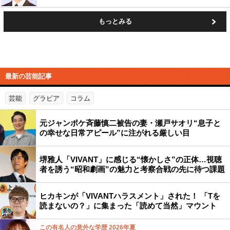
もっとみる
最新の芸能記事
芸能
グラビア
コラム
元ジャンポケ斉藤慎二被告の妻・瀬戸サオリ“息子と
の幸せな日常アピール”に注がれる厳しい目
堺雅人「VIVANT」に感じる“懐かしさ”の正体…視聴
者を誘う“昭和劇画”の魅力と考察合戦の先に待つ課題
ヒカキンが「VIVANTハラスメント」された！ 「Tを
読まないの？」に集まった「読めて当然」マウント
この有名人の意外な学歴 2026年夏