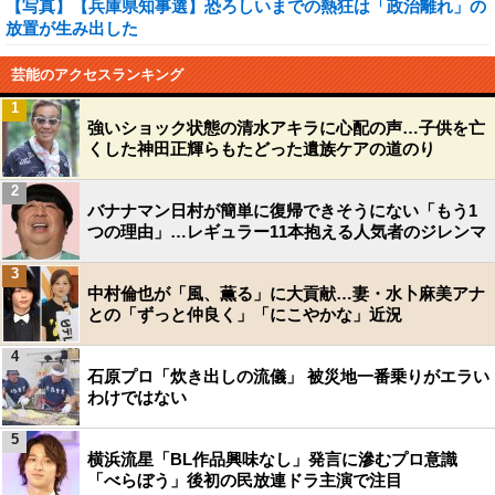
【写真】【兵庫県知事選】恐ろしいまでの熱狂は「政治離れ」の
放置が生み出した
芸能のアクセスランキング
1
強いショック状態の清水アキラに心配の声…子供を亡
くした神田正輝らもたどった遺族ケアの道のり
2
バナナマン日村が簡単に復帰できそうにない「もう1
つの理由」…レギュラー11本抱える人気者のジレンマ
3
中村倫也が「風、薫る」に大貢献…妻・水卜麻美アナ
との「ずっと仲良く」「にこやかな」近況
4
石原プロ「炊き出しの流儀」 被災地一番乗りがエラい
わけではない
5
横浜流星「BL作品興味なし」発言に滲むプロ意識
「べらぼう」後初の民放連ドラ主演で注目