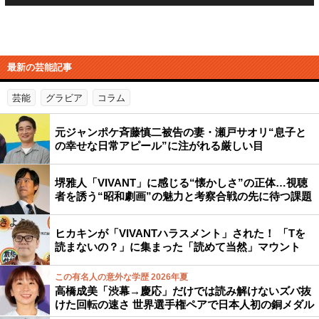
最新の芸能記事
芸能
グラビア
コラム
元ジャンポケ斉藤慎二被告の妻・瀬戸サオリ“息子と
の幸せな日常アピール”に注がれる厳しい目
堺雅人「VIVANT」に感じる“懐かしさ”の正体…視聴
者を誘う“昭和劇画”の魅力と考察合戦の先に待つ課題
ヒカキンが「VIVANTハラスメント」された！ 「Tを
読まないの？」に集まった「読めて当然」マウント
この有名人の意外な学歴 2026年夏
高橋成美「渋幕→慶応」だけでは読み解けないズバ抜
けた回転の速さ 世界選手権ペアで日本人初の銅メダル