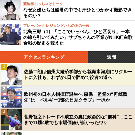
芸能界ぶっちゃけトーク
なぜ女優たちは酷暑の中でも汗ひとつかかず撮影でき
るのか？
プレーバック レジェンドたちのあの一言
北島三郎（1）「ここでいっぺん、ひと区切り。一本
の線を引いてみたい」サブちゃんの卒業がNHK紅白歌
合戦の歴史を変えた
アクセスランキング
週間
1
佐藤二朗は信州大経済学部から就職氷河期にリクルー
トに入社も、わずか1日で辞めて役者の道へ
2
欧州初の日本人指揮官誕生へ 森保一監督の“再就職
先”は「ベルギー1部の日系クラブ」一択か
3
菅野智之トレード不成立の裏に致命的な“前科”…ここ
まで11勝4敗でも市場価値が低かったワケ
4