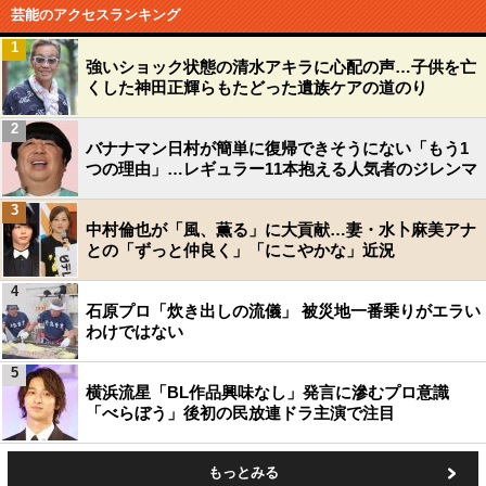
芸能のアクセスランキング
1
強いショック状態の清水アキラに心配の声…子供を亡
くした神田正輝らもたどった遺族ケアの道のり
2
バナナマン日村が簡単に復帰できそうにない「もう1
つの理由」…レギュラー11本抱える人気者のジレンマ
3
中村倫也が「風、薫る」に大貢献…妻・水卜麻美アナ
との「ずっと仲良く」「にこやかな」近況
4
石原プロ「炊き出しの流儀」 被災地一番乗りがエラい
わけではない
5
横浜流星「BL作品興味なし」発言に滲むプロ意識
「べらぼう」後初の民放連ドラ主演で注目
もっとみる