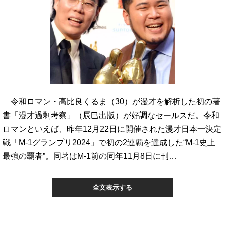
令和ロマン・高比良くるま（30）が漫才を解析した初の著
書「漫才過剰考察」（辰巳出版）が好調なセールスだ。令和
ロマンといえば、昨年12月22日に開催された漫才日本一決定
戦「M-1グランプリ2024」で初の2連覇を達成した“M-1史上
最強の覇者”。同著はM-1前の同年11月8日に刊…
全文表示する