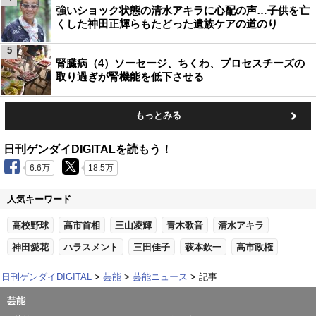
強いショック状態の清水アキラに心配の声…子供を亡
くした神田正輝らもたどった遺族ケアの道のり
5
腎臓病（4）ソーセージ、ちくわ、プロセスチーズの
取り過ぎが腎機能を低下させる
もっとみる
日刊ゲンダイDIGITALを読もう！
6.6万
18.5万
人気キーワード
高校野球
高市首相
三山凌輝
青木歌音
清水アキラ
神田愛花
ハラスメント
三田佳子
萩本欽一
高市政権
日刊ゲンダイDIGITAL
芸能
芸能ニュース
記事
芸能