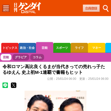
トピックス
政治・社会
芸能
スポーツ
ライフ
マネー
ボートレース
競輪
オートレース
芸能
グラビア
コラム
令和ロマン高比良くるまが当代きっての売れっ子た
るゆえん 史上初M-1連覇で書籍もヒット
公開：
25/01/24 06:00
更新：
25/01/24 06:00