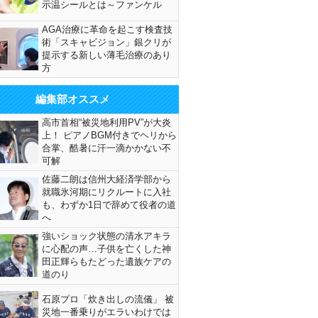
示温シールとは～ファンケル
AGA治療に革命を起こす検査技
術「スキャビジョン」銀クリが
提示する新しい薄毛治療のあり
方
編集部オススメ
高市首相“被災地利用PV”が大炎
上！ ピアノBGM付きでヘリから
合掌、酷暑に汗一滴かかない不
可解
佐藤二朗は信州大経済学部から
就職氷河期にリクルートに入社
も、わずか1日で辞めて役者の道
へ
強いショック状態の清水アキラ
に心配の声…子供を亡くした神
田正輝らもたどった遺族ケアの
道のり
石原プロ「炊き出しの流儀」 被
災地一番乗りがエラいわけでは