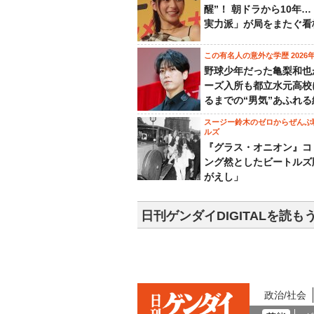
醒”！ 朝ドラから10年
実力派」が局をまたぐ看
この有名人の意外な学歴 2026
野球少年だった亀梨和也
ーズ入所も都立水元高校
るまでの“男気”あふれる
スージー鈴木のゼロからぜんぶ
ルズ
『グラス・オニオン』コ
ング然としたビートルズ
がえし」
日刊ゲンダイDIGITALを読も
政治/社会