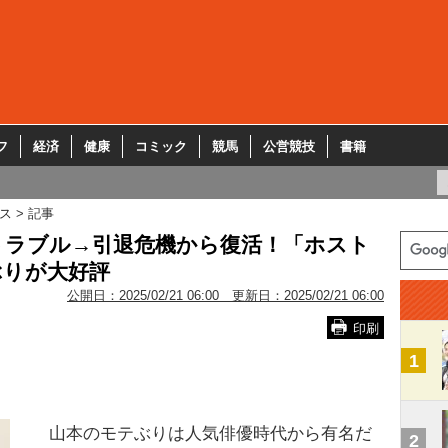
フ
経済
健康
コミック
競馬
公営競技
書籍
ス
記事
トラブル→引退危機から復活！「ホスト
ぶりが大好評
公開日：
2025/02/21 06:00
更新日：
2025/02/21 06:00
印刷
1
山本のモテぶりは人気俳優時代から有名だ
2