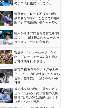
のテコ入れ役にうってつけ
菅野智之トレード不成立の裏に
致命的な“前科”…ここまで11勝4
敗でも市場価値が低かったワケ
巨人が今オフにも菅野智之を“買
戻し”へ…完全復活の元エースを
待つメジャーとの争奪戦
腎臓病（4）ソーセージ、ちく
わ、プロセスチーズの取り過ぎ
が腎機能を低下させる
高市首相“被災地利用PV”が大炎
上！ ピアノBGM付きでヘリから
合掌、酷暑に汗一滴かかない不
可解
被災地を踏み台に…確かにビン
ビン「伝わる」高市首相の人気
取り “政治の師”は激励に駆けず
り回るハード視察