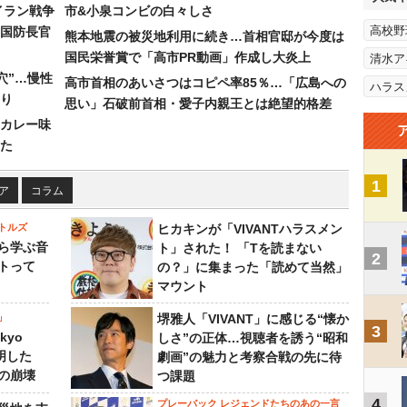
イラン戦争
市&小泉コンビの白々しさ
高校野
国防長官
熊本地震の被災地利用に続き…首相官邸が今度は
国民栄誉賞で「高市PR動画」作成し大炎上
清水ア
穴”…慢性
高市首相のあいさつはコピペ率85％…「広島への
ハラス
り
思い」石破前首相・愛子内親王とは絶望的格差
カレー味
た
1
ア
コラム
トルズ
ヒカキンが「VIVANTハラスメン
ら学ぶ音
ト」された！ 「Tを読まない
2
トって
の？」に集まった「読めて当然」
マウント
」
堺雅人「VIVANT」に感じる“懐か
3
kyo
しさ”の正体…視聴者を誘う“昭和
判明した
劇画”の魅力と考察合戦の先に待
の崩壊
つ課題
4
プレーバック レジェンドたちのあの一言