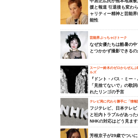
中居正広氏が熊本地震被
援と報道 引退後も変わ
ャリティー精神と芸能界
能性
芸能界ぶっちゃけトーク
なぜ女優たちは酷暑の中
とつかかず撮影できるの
スージー鈴木のゼロからぜんぶ
ルズ
『ドント・パス・ミー・
「見捨てないで」の歌詞
れたリンゴの予言
テレビ局に代わり勝手に「情報
フジテレビ、日本テレビ
と社内トラブルがあった
NHKの対応はどう見ま
芳根京子が29歳でついに