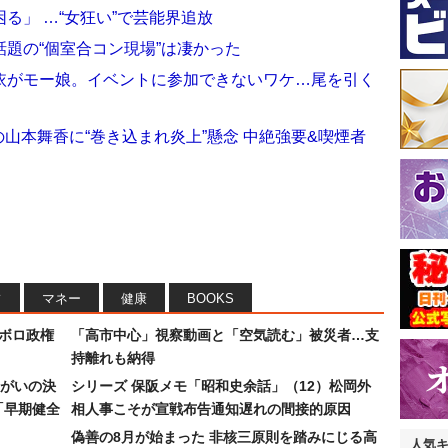
る」 …“女狂い”で芸能界追放
題の“個室合コン現場”は凄かった
依がモー娘。イベントに参加できないワケ…尾を引く
の山本舞香に“巻き込まれ炎上”懸念 中絶強要&喫煙者
フ
マネー
健康
BOOKS
なボロ政権
「高市中心」視察動画と「空気読む」被災者…支
持離れも納得
まがいの決
シリーズ 保阪メモ「昭和史余話」（12）松岡外
「早期健全
相人事こそが宣戦布告通知遅れの間接的原因
偽善の8月が始まった 非核三原則を踏みにじる高
人気