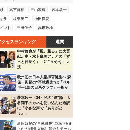
球
高市首相
三山凌輝
萩本欽一
キラ
板東英二
神田愛花
メント
三田佳子
高市政権
アクセスランキング
週間
中村倫也が「風、薫る」に大貢
献…妻・水卜麻美アナとの「ず
っと仲良く」「にこやかな」近
況
欧州初の日本人指揮官誕生へ 森
保一監督の“再就職先”は「ベル
ギー1部の日系クラブ」一択か
萩本欽一〈34〉私の“運”論 大
谷翔平のカネを使い込んだ通訳
に「小さな声で『ありがと
う』」
新庄監督の“再就職先”に挙がるま
さかの球団 采配に賛否もチーム