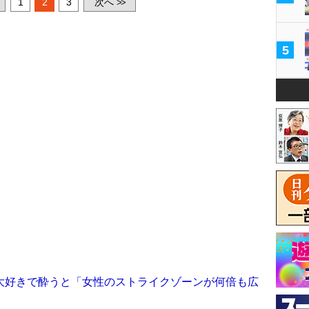
1
2
3
次へ
>>
5
大好きで酔うと「女性のストライクゾーンが何倍も広