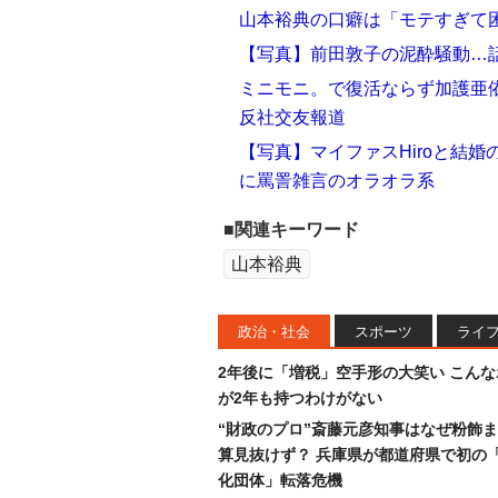
山本裕典の口癖は「モテすぎて困
【写真】前田敦子の泥酔騒動…話
ミニモニ。で復活ならず加護亜
反社交友報道
【写真】マイファスHiroと結婚
に罵詈雑言のオラオラ系
■関連キーワード
山本裕典
政治・社会
スポーツ
ライ
2年後に「増税」空手形の大笑い こん
が2年も持つわけがない
“財政のプロ”斎藤元彦知事はなぜ粉飾
算見抜けず？ 兵庫県が都道府県で初の
化団体」転落危機