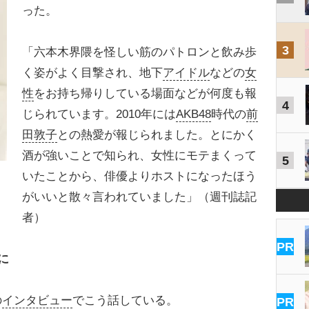
った。
3
「六本木界隈を怪しい筋のパトロンと飲み歩
く姿がよく目撃され、地下
アイドル
などの
女
性
をお持ち帰りしている場面などが何度も報
4
じられています。2010年には
AKB48
時代の
前
田敦子
との熱愛が報じられました。とにかく
酒が強いことで知られ、女性にモテまくって
5
いたことから、俳優よりホストになったほう
がいいと散々言われていました」（週刊誌記
者）
PR
に
の
インタビュー
でこう話している。
PR