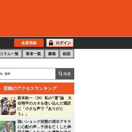
会員登録
ログイン
コラム一覧
著者一覧
書籍
紙面
芸能のアクセスランキング
萩本欽一〈34〉私の“運”論 大
谷翔平のカネを使い込んだ通訳
に「小さな声で『ありがと
う』」
強いショック状態の清水アキラ
に心配の声…子供を亡くした神