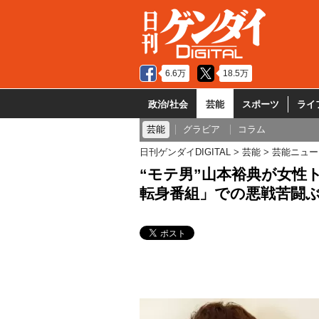
6.6万
18.5万
政治/社会
芸能
スポーツ
ライ
芸能
グラビア
コラム
日刊ゲンダイDIGITAL
芸能
芸能ニュー
“モテ男”山本裕典が女性
転身番組」での悪戦苦闘