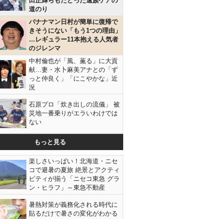
田正輝らもたどった遺族ケアの
道のり
バナナマン日村が簡単に復帰で
きそうにない「もう1つの理由」
…レギュラー11本抱える人気者
のジレンマ
中村倫也が「風、薫る」に大貢
献…妻・水卜麻美アナとの「ず
っと仲良く」「にこやかな」近
況
石原プロ「炊き出しの流儀」 被
災地一番乗りがエラいわけでは
ない
もっと見る
楽しさいっぱい！北海道・ニセ
コで避暑の夏旅 絶景とアクティ
ビティが揃う「ニセコ東急 グラ
ン・ヒラフ」～東急不動産
暑熱対策が義務化される時代に
貼るだけで暑さの変化がわかる