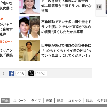
ド」吹き替え《棒読み》論争再
…「地味な
燃…暗雲漂う主演ドラマに新たな
10
板女優に
逆風
年夏
不倫騒動でアンチ多い田中圭をド
がジャニ
ラマ主演に？ テレビ東京が“攻め
に合格す
の姿勢”貫くしたたか皮算用
経緯
聴くビート
田中樹がSixTONESの美容番長に
ミックソ
「“めちゃくちゃイイ男の休日”っ
版「微笑
ていう見出しにしてください！」
う！
6.6万
18.5万
芸能
スポーツ
ライフ
経済
健康
コミック
競馬
公営