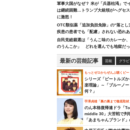
軍事大国がなぜ？ 米が「兵器枯渇」で
は継続困難…トランプ大統領がヘグセス
に激怒！
OTC類似薬「追加負担免除」の“落とし
疾患の患者でも「配慮」されない恐れあ
自民党総裁選は「うんこ味のカレーか、
のうんこか」 どれを選んでも地獄だっ
最新の芸能記事
芸能
グラビ
もっとゼロからぜんぶ聴くビー
シリーズ「ビートルズか
楽理論」～「ブルーノー
何？」
芋澤貞雄「裏の裏まで徹底取材
のん本格復帰連ドラ「To
middle 30」大苦戦で
「あまちゃんブランド」