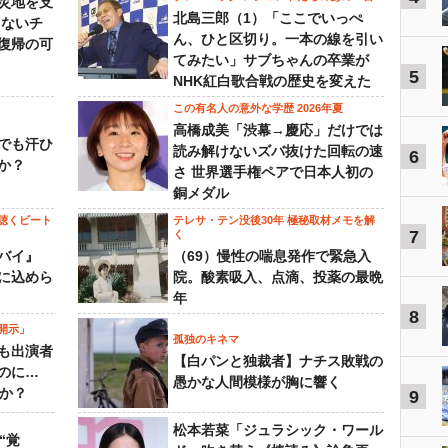
災地を支
北島三郎（1）「ここでいっぺ
らないチ
ん、ひと区切り。一本の線を引い
復帰の可
てみたい」サブちゃんの卒業が
5
NHK紅白歌合戦の歴史を変えた
この有名人の意外な学歴 2026年夏
高橋成美「渋幕→慶応」だけでは
でも汗ひ
読み解けないズバ抜けた回転の速
6
か？
さ 世界選手権ペアで日本人初の
銅メダル
聴くビート
テレサ・テン没後30年 極秘取材メモを解
7
く
バイ』
（69）慢性の喘息発作で緊急入
に込めら
院。酸素吸入、点滴、投薬の最晩
年
8
開示」
孤独のキネマ
も出演者
【白パンと独裁者】ナチス敗戦の
のに…
愚かな人間模様が胸に響く
すか？
9
松本若菜「ジュラシック・ワール
“覚