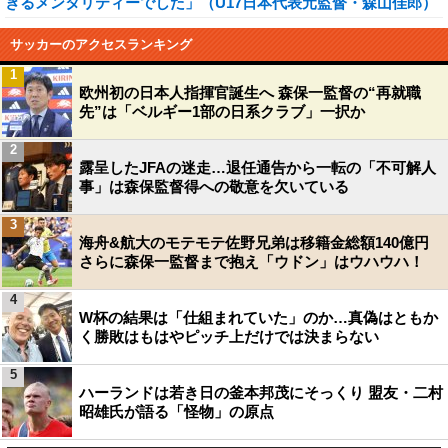
きるメンタリティーでした」（U17日本代表元監督・森山佳郎）
サッカーのアクセスランキング
1
欧州初の日本人指揮官誕生へ 森保一監督の“再就職
先”は「ベルギー1部の日系クラブ」一択か
2
露呈したJFAの迷走…退任通告から一転の「不可解人
事」は森保監督得への敬意を欠いている
3
海舟&航大のモテモテ佐野兄弟は移籍金総額140億円
さらに森保一監督まで抱え「ウドン」はウハウハ！
4
W杯の結果は「仕組まれていた」のか…真偽はともか
く勝敗はもはやピッチ上だけでは決まらない
5
ハーランドは若き日の釜本邦茂にそっくり 盟友・二村
昭雄氏が語る「怪物」の原点