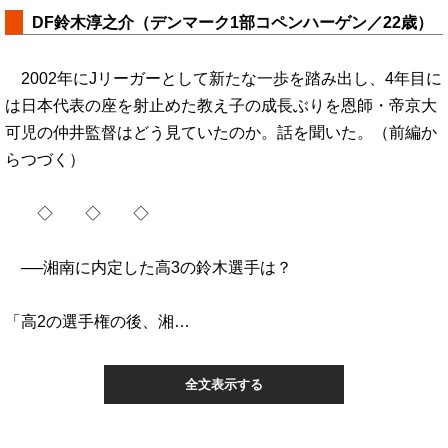
DF鈴木淳之介（デンマーク1部コペンハーゲン／22歳）
2002年にJリーガーとして新たな一歩を踏み出し、4年目に
は日本代表の座を射止めた教え子の成長ぶりを恩師・帝京大
可児の仲井監督はどう見ていたのか。話を聞いた。（前編か
らつづく）
◇ ◇ ◇
──湘南に内定した高3の鈴木選手は？
「高2の選手権の後、湘…
全文表示する