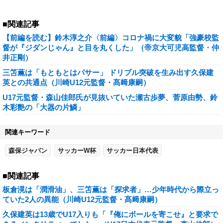
■関連記事
【前編を読む】鈴木淳之介〈前編〉コロナ禍に大変貌「強豪校監
督が『ジダンじゃん』と目を丸くした」（帝京大可児高監督・仲
井正剛）
三笘薫は「もともとはパサー」 ドリブル突破を生み出す久保建
英との共通点（川崎U12元監督・髙﨑康嗣）
U17元監督・森山佳郎氏が見抜いていた瀬古歩夢、菅原由勢、鈴
木彩艶の「大器の片鱗」
関連キーワード
森保ジャパン
サッカーW杯
サッカー日本代表
■関連記事
板倉滉は「潤滑油」、三笘薫は「探求者」…少年時代から際立っ
ていた2人の異能（川崎U12元監督・髙﨑康嗣）
久保建英は13歳でU17入りも「『俺にボールを寄こせ』と要求で