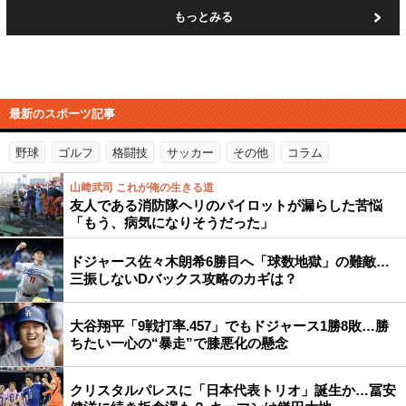
もっとみる
最新のスポーツ記事
野球
ゴルフ
格闘技
サッカー
その他
コラム
山﨑武司 これが俺の生きる道
友人である消防隊ヘリのパイロットが漏らした苦悩
「もう、病気になりそうだった」
ドジャース佐々木朗希6勝目へ「球数地獄」の難敵…
三振しないDバックス攻略のカギは？
大谷翔平「9戦打率.457」でもドジャース1勝8敗…勝
ちたい一心の“暴走”で膝悪化の懸念
クリスタルパレスに「日本代表トリオ」誕生か…冨安