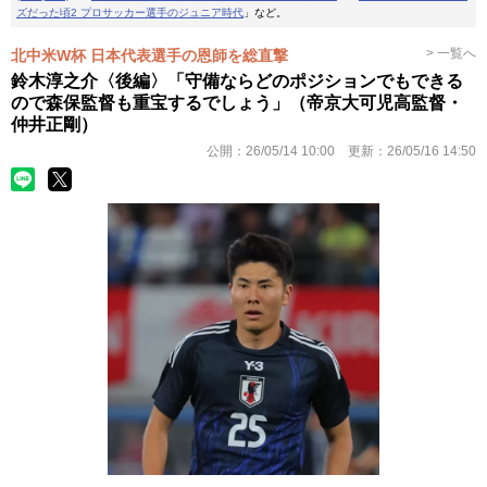
ズだった頃2 プロサッカー選手のジュニア時代
」など。
> 一覧へ
北中米W杯 日本代表選手の恩師を総直撃
鈴木淳之介〈後編〉「守備ならどのポジションでもできる
ので森保監督も重宝するでしょう」（帝京大可児高監督・
仲井正剛）
公開：
26/05/14 10:00
更新：
26/05/16 14:50