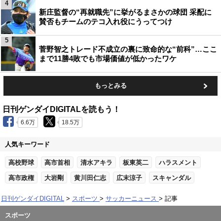
4
新庄監督の“再就職先”に挙がるまさかの球団 采配に
賛否もチームのテコ入れ役にうってつけ
5
菅野智之トレード不成立の裏に致命的な“前科”…ここ
まで11勝4敗でも市場価値が低かったワケ
もっとみる
日刊ゲンダイDIGITALを読もう！
6.6万
18.5万
人気キーワード
高校野球
高市首相
清水アキラ
板東英二
ハラスメント
高市政権
大岩剛
黄川田仁志
広末涼子
スキャンダル
日刊ゲンダイDIGITAL
スポーツ
サッカーニュース
記事
スポーツ