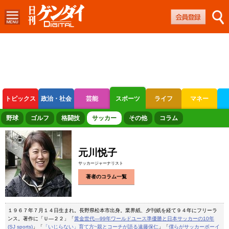
トピックス
政治・社会
芸能
スポーツ
ライフ
マネー
ボートレース
競輪
オートレース
野球
ゴルフ
格闘技
サッカー
その他
コラム
元川悦子
サッカージャーナリスト
著者のコラム一覧
１９６７年７月１４日生まれ。長野県松本市出身。業界紙、夕刊紙を経て９４年にフリーラ
ンス。著作に「Ｕ―２２」「
黄金世代―99年ワールドユース準優勝と日本サッカーの10年
(SJ sports)
」「
「いじらない」育て方~親とコーチが語る遠藤保仁
」「
僕らがサッカーボーイ