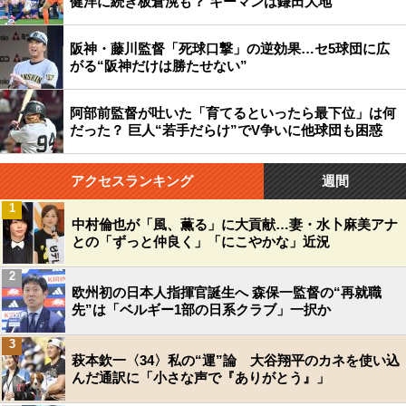
健洋に続き板倉滉も？ キーマンは鎌田大地
阪神・藤川監督「死球口撃」の逆効果…セ5球団に広
がる“阪神だけは勝たせない”
阿部前監督が吐いた「育てるといったら最下位」は何
だった？ 巨人“若手だらけ”でV争いに他球団も困惑
アクセスランキング
週間
1
中村倫也が「風、薫る」に大貢献…妻・水卜麻美アナ
との「ずっと仲良く」「にこやかな」近況
2
欧州初の日本人指揮官誕生へ 森保一監督の“再就職
先”は「ベルギー1部の日系クラブ」一択か
3
萩本欽一〈34〉私の“運”論 大谷翔平のカネを使い込
んだ通訳に「小さな声で『ありがとう』」