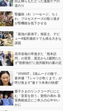
田正輝らもたどった遺族ケアの
道のり
腎臓病（4）ソーセージ、ちく
わ、プロセスチーズの取り過ぎ
が腎機能を低下させる
「最強の新弟子」旭富士、デビ
ュー4場所連続Ｖでも残る大きな
課題
高市首相の早過ぎた「熊本訪
問」の背景…震災から1週間たた
ず“視察強行”に批判殺到の案の定
「VIVANT」1強ムードの陰で…
蒼井優「Tシャツが乾くまで」が
呼び覚ます"連ドラ本来の快感"
愛子さまのリンクコーデににじ
む「皇室を担う」覚悟の表れ 皇
室典範改正にご本人の心中やい
かに