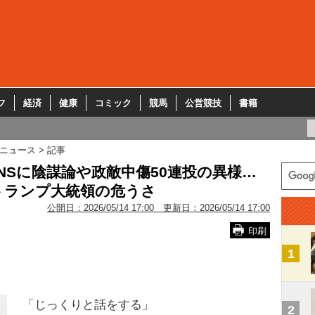
フ
経済
健康
コミック
競馬
公営競技
書籍
ニュース
記事
NSに陰謀論や政敵中傷50連投の異様…
トランプ大統領の危うさ
公開日：
2026/05/14 17:00
更新日：
2026/05/14 17:00
印刷
1
「じっくりと話をする」
2