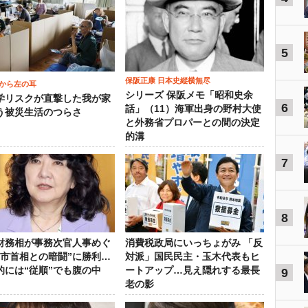
5
保阪正康 日本史縦横無尽
から左の耳
シリーズ 保阪メモ「昭和史余
学リスクが直撃した我が家
6
話」（11）海軍出身の野村大使
う被災生活のつらさ
と外務省プロパーとの間の決定
的溝
7
8
財務相が事務次官人事めぐ
消費税政局にいっちょがみ 「反
高市首相との暗闘”に勝利…
対派」国民民主・玉木代表もヒ
的には“従順”でも腹の中
ートアップ…見え隠れする最長
9
老の影