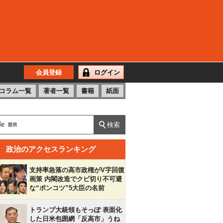
会員登録
ログイン
コラム一覧
著者一覧
書籍
紙面
政治のアクセスランキング
支持率急落の高市政権がV字回復
画策 内閣改造でクビ切り不可避
な“ポンコツ”5大臣の名前
トランプ大統領もそっぽ 表面化
した日米包囲網「反高市」うね