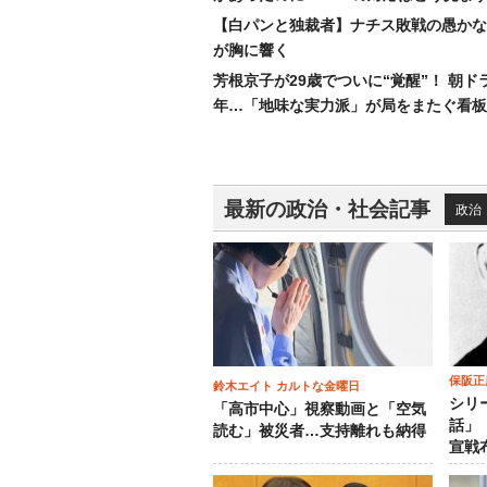
【白パンと独裁者】ナチス敗戦の愚かな
が胸に響く
芳根京子が29歳でついに“覚醒”！ 朝ド
年…「地味な実力派」が局をまたぐ看板
最新の政治・社会記事
政治
保阪正
鈴木エイト カルトな金曜日
シリ
「高市中心」視察動画と「空気
話」
読む」被災者…支持離れも納得
宣戦