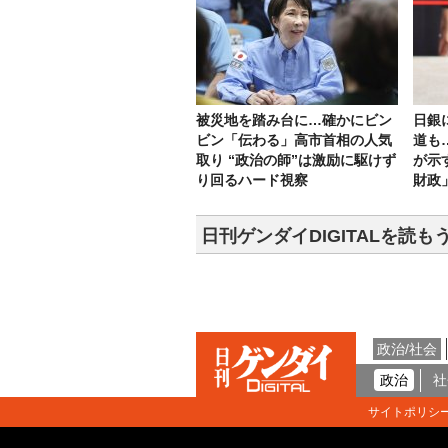
被災地を踏み台に…確かにビン
日銀
ビン「伝わる」高市首相の人気
道も
取り “政治の師”は激励に駆けず
が示
り回るハード視察
財政
日刊ゲンダイDIGITALを読も
政治/社会
政治
社
サイトポリシ