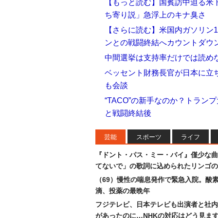
【もっと読む】国賓訪中迫る米
ち寄り説」急浮上のキナ臭さ
【さらに読む】米国内ガソリン1ガ
ンとの戦闘終結へカウントダウ
中間選挙は支持率だけでは読め
ベッセント財務長官が日本に立
も会談
“TACO”の新手なのか？トラ
と戦闘終結後
芸能
スポーツ
ライフ
『ドント・パス・ミー・バイ』僅少な曲
てないで」の歌詞に込められたリンゴの
（69）慢性の喘息発作で緊急入院。酸
滴、投薬の最晩年
フジテレビ、日本テレビも出演者と社内
があったのに…NHKの対応はどう見ま