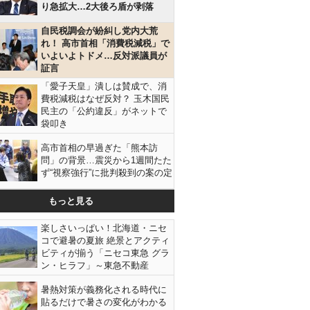
り急拡大…2大後ろ盾が剥落
自民税調会が紛糾し党内大荒
れ！ 高市首相「消費税減税」で
いよいよトドメ…反対派議員が
証言
「愛子天皇」潰しは賛成で、消
費税減税はなぜ反対？ 玉木国民
民主の「公約違反」がネットで
袋叩き
高市首相の早過ぎた「熊本訪
問」の背景…震災から1週間たた
ず“視察強行”に批判殺到の案の定
もっと見る
楽しさいっぱい！北海道・ニセ
コで避暑の夏旅 絶景とアクティ
ビティが揃う「ニセコ東急 グラ
ン・ヒラフ」～東急不動産
暑熱対策が義務化される時代に
貼るだけで暑さの変化がわかる