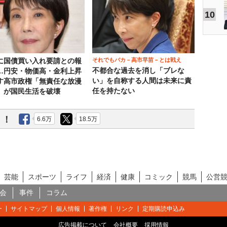
10
それでもバカ－高市早苗－とは戦え
に国債買い入れ要請との報
不都合な過去を消し「ブレな
…円安・物価高・金利上昇
い」を自称する人間は未来に責
す高市政権「無責任な放漫
任を持たない
」が国民生活を破壊
う！
6.6万
18.5万
芸能
スポーツ
ライフ
経済
健康
コミック
競馬
公営
会
事件
コラム
ー
サイトマップ
個人情報
著作権
リンク
定期購読申込み
広告掲載について
会社概要
採用情報