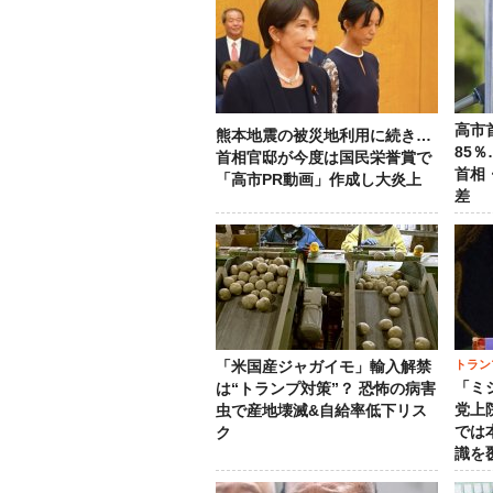
高市
熊本地震の被災地利用に続き…
85
首相官邸が今度は国民栄誉賞で
首相
「高市PR動画」作成し大炎上
差
トラン
「米国産ジャガイモ」輸入解禁
「ミ
は“トランプ対策”？ 恐怖の病害
党上
虫で産地壊滅&自給率低下リス
では
ク
識を