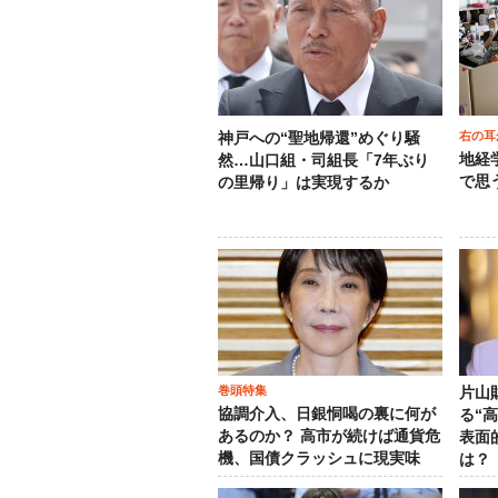
右の耳
神戸への“聖地帰還”めぐり騒
地経
然…山口組・司組長「7年ぶり
で思
の里帰り」は実現するか
巻頭特集
片山
協調介入、日銀恫喝の裏に何が
る“
あるのか？ 高市が続けば通貨危
表面
機、国債クラッシュに現実味
は？