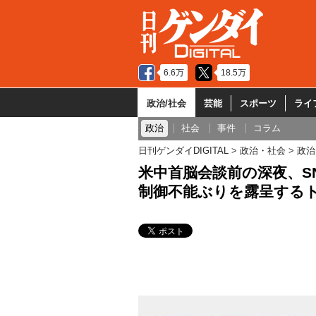
6.6万
18.5万
政治/社会
芸能
スポーツ
ライ
政治
社会
事件
コラム
日刊ゲンダイDIGITAL
政治・社会
政治
米中首脳会談前の深夜、S
制御不能ぶりを露呈する