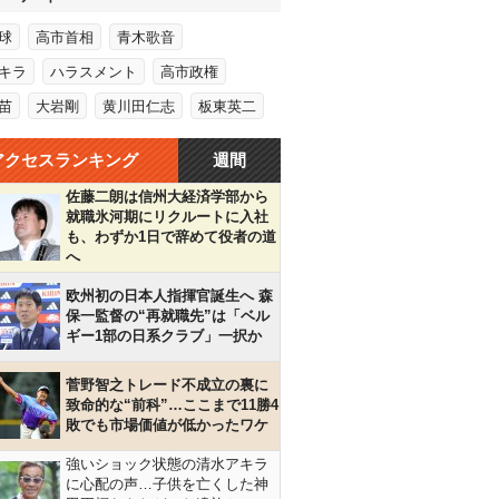
球
高市首相
青木歌音
キラ
ハラスメント
高市政権
苗
大岩剛
黄川田仁志
板東英二
アクセスランキング
週間
佐藤二朗は信州大経済学部から
就職氷河期にリクルートに入社
も、わずか1日で辞めて役者の道
へ
欧州初の日本人指揮官誕生へ 森
保一監督の“再就職先”は「ベル
ギー1部の日系クラブ」一択か
菅野智之トレード不成立の裏に
致命的な“前科”…ここまで11勝4
敗でも市場価値が低かったワケ
強いショック状態の清水アキラ
に心配の声…子供を亡くした神