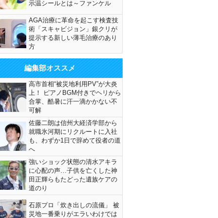
示温シールとは～ファンケル
AGA治療に革命を起こす検査技
術「スキャビジョン」銀クリが
提示する新しい薄毛治療のあり
方
編集部オススメ
高市首相“被災地利用PV”が大炎
上！ ピアノBGM付きでヘリから
合掌、酷暑に汗一滴かかない不
可解
佐藤二朗は信州大経済学部から
就職氷河期にリクルートに入社
も、わずか1日で辞めて役者の道
へ
強いショック状態の清水アキラ
に心配の声…子供を亡くした神
田正輝らもたどった遺族ケアの
道のり
石原プロ「炊き出しの流儀」 被
災地一番乗りがエラいわけでは