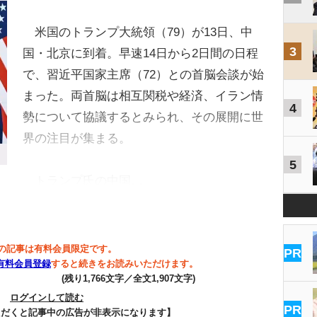
米国のトランプ大統領（79）が13日、中
3
国・北京に到着。早速14日から2日間の日程
で、習近平国家主席（72）との首脳会談が始
まった。両首脳は相互関税や経済、イラン情
4
勢について協議するとみられ、その展開に世
界の注目が集まる。
5
トランプ氏の中国…
の記事は有料会員限定です。
PR
有料会員登録
すると続きをお読みいただけます。
(残り1,766文字／全文1,907文字)
ログインして読む
PR
ただくと記事中の広告が非表示になります】