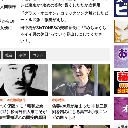
レビ東京が“攻めの姿勢”貫くしたたか皮算用
人間模様
『グラス・オニオン』コミックソング然としたビ
ートルズ版「微笑がえし」
ラから10
女優に
田中樹がSixTONESの美容番長に「“めちゃくち
ゃイイ男の休日”っていう見出しにしてくださ
い！」
社会
事件
コラム
康 日本史縦横無尽
巻頭特集
ーズ 保阪メモ「昭和史余
偽善の8月が始まった 非核三原
（12）松岡外相人事こそが
則を踏みにじる高市&小泉コン
布告通知遅れの間接的原因
ビの白々しさ
人気