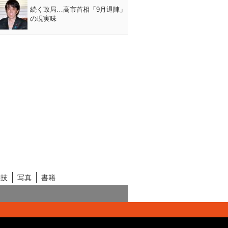
続く政局…高市首相「9月退陣」
の現実味
競技
写真
書籍