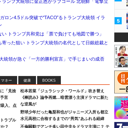
トランプ大統領に金正恩がラブコール 北朝鮮「電撃立
ロン4.5ドル突破で“TACO”るトランプ大統領 イラ
5
ン
ない トランプ共和党は「票で負けても地図で勝つ」
ち寄った狙い トランプ大統領の名代として日銀総裁と
ンプ大統領が急ぐ「一方的勝利宣言」で手じまいの成否
マネー
健康
BOOKS
に「見捨
松本若菜「ジュラシック・ワールド」吹き替え
予言
《棒読み》論争再燃…暗雲漂う主演ドラマに新た
な逆風が
素吸入、点
野球少年だった亀梨和也がジャニーズ入所も都立
水元高校に合格するまでの“男気”あふれる経緯
トラブル
すか？
不倫騒動でアンチ多い田中圭をドラマ主演に？ テ