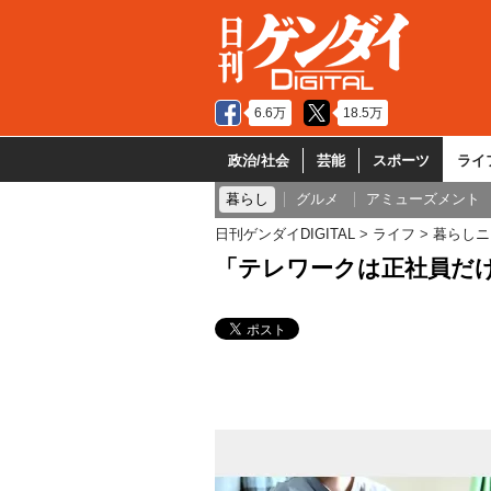
6.6万
18.5万
政治/社会
芸能
スポーツ
ライ
暮らし
グルメ
アミューズメント
日刊ゲンダイDIGITAL
ライフ
暮らしニ
「テレワークは正社員だ