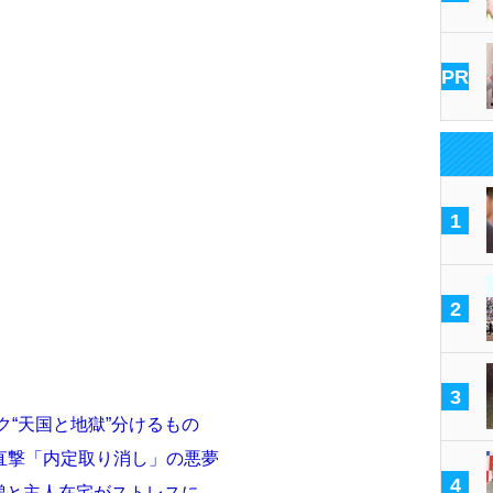
PR
1
2
3
ク“天国と地獄”分けるもの
直撃「内定取り消し」の悪夢
4
費増と主人在宅がストレスに