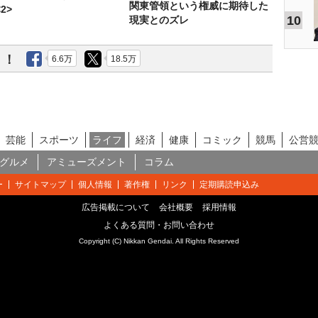
関東管領という権威に期待した
2>
10
現実とのズレ
う！
6.6万
18.5万
芸能
スポーツ
ライフ
経済
健康
コミック
競馬
公営
グルメ
アミューズメント
コラム
ー
サイトマップ
個人情報
著作権
リンク
定期購読申込み
広告掲載について
会社概要
採用情報
よくある質問・お問い合わせ
Copyright (C) Nikkan Gendai. All Rights Reserved