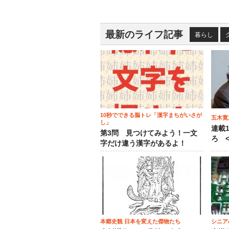
最新のライフ記事
暮らし
10秒でできる脳トレ「漢字まちがいさが
五木寛
し」
連載
第3問 見つけてみよう！一文
ろ <
字だけ違う漢字があるよ！
本郷史観 日本を変えた傑物たち
シニア