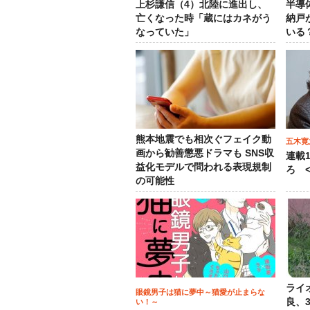
上杉謙信（4）北陸に進出し、
半導
亡くなった時「蔵にはカネがう
納戸
なっていた」
いる
熊本地震でも相次ぐフェイク動
五木寛
画から勧善懲悪ドラマも SNS収
連載
益化モデルで問われる表現規制
ろ <
の可能性
ライ
眼鏡男子は猫に夢中～猫愛が止まらな
良、
い！～