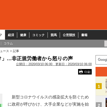
フ
経済
健康
コミック
競馬
公営競技
書籍
コラム
ュース
記事
け」…非正規労働者から怒りの声
公開日：
2020/03/10 06:00
更新日：
2020/03/10 06:00
印刷
1
新型コロナウイルスの感染拡大を防ぐため
に政府が呼びかけ、大手企業などが実施を始
2