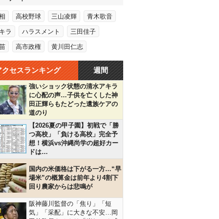
相
高校野球
三山凌輝
青木歌音
キラ
ハラスメント
三田佳子
苗
高市政権
黄川田仁志
アクセスランキング
週間
強いショック状態の清水アキラ
に心配の声…子供を亡くした神
田正輝らもたどった遺族ケアの
道のり
【2026夏の甲子園】初戦で「勝
つ高校」「負ける高校」完全予
想！横浜vs沖縄尚学の超好カー
ドは…
国内の米価格は下がる一方…“早
場米”の概算金は前年より4割下
回り農家からは悲鳴が
阪神藤川監督の「焦り」「短
気」「采配」に大きな不安…岡