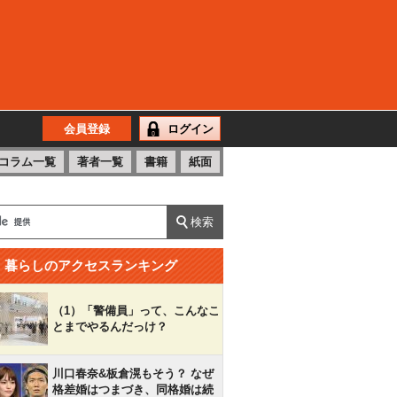
会員登録
ログイン
コラム一覧
著者一覧
書籍
紙面
暮らしのアクセスランキング
（1）「警備員」って、こんなこ
とまでやるんだっけ？
川口春奈&板倉滉もそう？ なぜ
格差婚はつまづき、同格婚は続