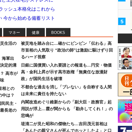
業ラッシュ本格化はこれから
い 今から始める備蓄リスト
5
マネー
健康
BOOKS
災生活の
被災地を踏み台に…確かにビンビン「伝わる」高
市首相の人気取り “政治の師”は激励に駆けずり回
るハード視察
）海軍出
決定的溝
日銀に国債買い入れ要請との報道も…円安・物価
高・金利上昇が示す高市政権「無責任な放漫財
？ 高市が
政」が国民生活を破壊
味
不都合な過去を消し「ブレない」を自称する人間
首相との
は未来に責任を持たない
の中は？
内閣改造めぐり維新からの「副大臣・政務官」起
国民民主・
用説が浮上…霞が関からも 「勘弁してくれ！」の
最長老の
悲鳴が
堤清二が見た昭和の傑物たち…吉田茂元首相は
「あんたの親父さんが死んでホッとしたよ」と口