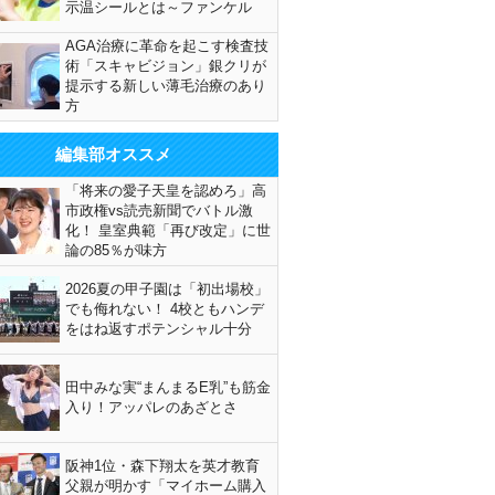
示温シールとは～ファンケル
AGA治療に革命を起こす検査技
術「スキャビジョン」銀クリが
提示する新しい薄毛治療のあり
方
編集部オススメ
「将来の愛子天皇を認めろ」高
市政権vs読売新聞でバトル激
化！ 皇室典範「再び改定」に世
論の85％が味方
2026夏の甲子園は「初出場校」
でも侮れない！ 4校ともハンデ
をはね返すポテンシャル十分
田中みな実“まんまるE乳”も筋金
入り！アッパレのあざとさ
阪神1位・森下翔太を英才教育
父親が明かす「マイホーム購入