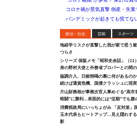
コロナ禍が景気直撃 倒産・失
パンデミックが起きても慌てな
政治・社会
芸能
スポーツ
地経学リスクが直撃した我が家で思う被
つらさ
シリーズ 保阪メモ「昭和史余話」（11
身の野村大使と外務省プロパーとの間の
協調介入、日銀恫喝の裏に何があるのか
続けば通貨危機、国債クラッシュに現実
片山財務相が事務次官人事めぐる“高市
暗闘”に勝利…表面的には“従順”でも腹
消費税政局にいっちょがみ 「反対派」
玉木代表もヒートアップ…見え隠れする
影