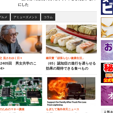
にした
グルメ
アミューズメント
コラム
之 流されゆく日々
鎌田實「頑張らない健康生活」
12405回 男女共学のこ
（65）認知症の進行を遅らせる
4>
効果の期待できる食べもの
のためのマネー講座
もぎたて海外仰天ニュース
人気