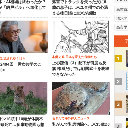
体・AI相場は終わったか？
落雷でトラックを失った父に9
が「納戸ビル」へ進化して
歳の息子は…米ユタ州での心温
高市首
？
まる後日談に全米が感動
清水ア
高市早
本郷史観 日本を変えた傑物たち
1
之 流されゆく日々
上杉謙信（3）配下が何度も反
12404回 男女共学のこ
旗 権威だけでは戦国武士を統率
3>
できなかった
2
3
もぎたて海外仰天ニュース
オン16頭中10頭が体調不
乳がんで乳房切除へ…米35歳DJ
3頭死亡…多摩動物園も想
4