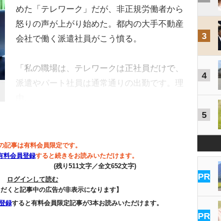
めた「テレワーク」だが、非正規労働者から
怒りの声が上がり始めた。都内の大手不動産
3
会社で働く派遣社員がこう憤る。
「私の職場は、テレワークは正社員だけで、
4
派遣やパート社員は通常通りの出勤です。理
由…
5
の記事は有料会員限定です。
有料会員登録
すると続きをお読みいただけます。
(残り511文字／全文652文字)
PR
ログインして読む
ただくと記事中の広告が非表示になります】
登録
すると有料会員限定記事が3本お読みいただけます。
PR