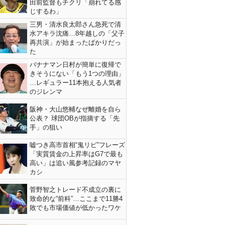
田前監督もチクリ「崩れてる感
じするわ」
三男・清水良太郎さん急死で清
水アキラ沈痛…8年越しの「父子
再共演」が始まったばかりだっ
た
バナナマン日村が簡単に復帰で
きそうにない「もう1つの理由」
…レギュラー11本抱える人気者
のジレンマ
阪神・大山悠輔なぜ離婚を自ら
公表？ 球団OBが指摘する「先
手」の狙い
嘘つき高市首相“鬼リピ”フレーズ
「実質賃金の上昇率はG7で最も
高い」は追い風参考記録のマヤ
カシ
菅野智之トレード不成立の裏に
致命的な“前科”…ここまで11勝4
敗でも市場価値が低かったワケ