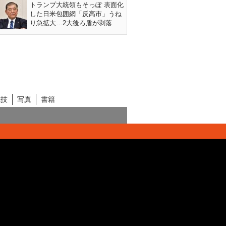
トランプ大統領もそっぽ 表面化
した日米包囲網「反高市」うね
り急拡大…2大後ろ盾が剥落
競技
写真
書籍