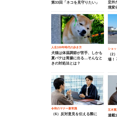
定外
第33回「ネコを見守りたい」
境変
人生100年時代の歩き方
ショッ
犬猫は体温調節が苦手、しかも
（2
夏バテは胃腸に出る…そんなと
場！
きの対処法とは？
令和のマナー新常識
五木寛
（6）反対意見を伝える際に
連載