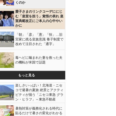
くのか
愛子さまのリンクコーデににじ
む「皇室を担う」覚悟の表れ 皇
室典範改正にご本人の心中やい
かに
「朝」「彦」「憲」「恒」…旧
宮家に残る皇族意識 養子制度で
改めて注目された「通字」
毒ヘビに噛まれた妻を救った夫
の機転が米国で話題
もっと見る
楽しさいっぱい！北海道・ニセ
コで避暑の夏旅 絶景とアクティ
ビティが揃う「ニセコ東急 グラ
ン・ヒラフ」～東急不動産
暑熱対策が義務化される時代に
貼るだけで暑さの変化がわかる