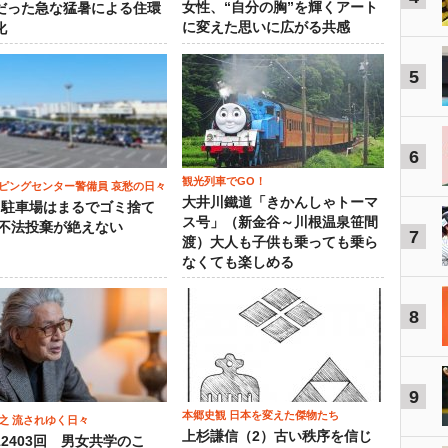
女性、“自分の胸”を輝くアート
だった急な猛暑による住環
に変えた思いに広がる共感
化
5
6
観光列車でGO！
ピングセンター警備員 哀愁の日々
大井川鐵道「きかんしゃトーマ
）駐車場はまるでゴミ捨て
ス号」（新金谷～川根温泉笹間
 不法投棄が絶えない
7
渡）大人も子供も乗っても乗ら
なくても楽しめる
8
9
本郷史観 日本を変えた傑物たち
之 流されゆく日々
上杉謙信（2）古い秩序を信じ
12403回 男女共学のこ