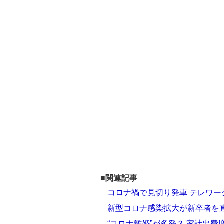
■関連記事
コロナ禍で見切り発車 テレワー
新型コロナ感染拡大が新卒者を
“コロナ離婚”が多発？ 家計出