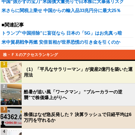
中国“抜かずの宝刀”米国債大量売りで日本株に大暴落リスク
米さらに関税上乗せ 中国からの輸入品33兆円分に最大25％
■関連記事
トランプ“中国排除”に盲従なら 日本の「5G」はお先真っ暗
米中貿易戦争再燃 安倍首相が世界恐慌の引き金を引くのか
株・ＦＸのアクセスランキング
1
（1）「平凡なサラリーマン」が資産2億円を築いた運
用法
2
酷暑が追い風「ワークマン」 “ブルーカラーの逆
襲”で株価爆上がりへ
3
株価はなぜ急反発した？ 決算ラッシュで日経平均は6
万円を守れるか
4