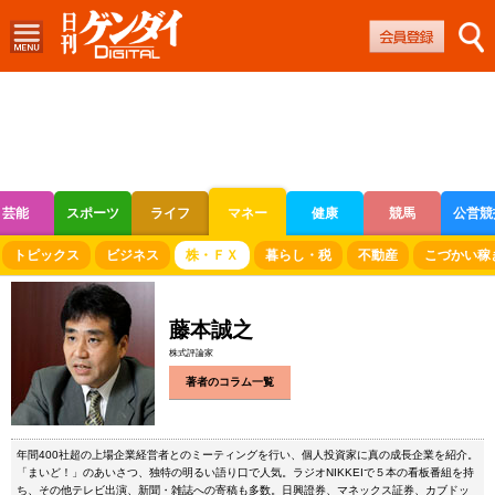
芸能
スポーツ
ライフ
マネー
健康
競馬
公営競
ボートレース
競輪
オートレース
トピックス
ビジネス
株・ＦＸ
暮らし・税
不動産
こづかい稼
藤本誠之
株式評論家
著者のコラム一覧
年間400社超の上場企業経営者とのミーティングを行い、個人投資家に真の成長企業を紹介。
「まいど！」のあいさつ、独特の明るい語り口で人気。ラジオNIKKEIで５本の看板番組を持
ち、その他テレビ出演、新聞・雑誌への寄稿も多数。日興證券、マネックス証券、カブドッ