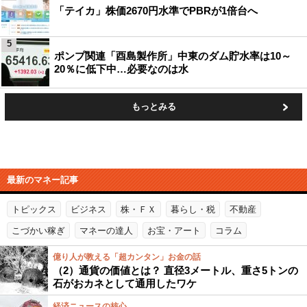
「テイカ」株価2670円水準でPBRが1倍台へ
5
ポンプ関連「酉島製作所」中東のダム貯水率は10～
20％に低下中…必要なのは水
もっとみる
最新のマネー記事
トピックス
ビジネス
株・ＦＸ
暮らし・税
不動産
こづかい稼ぎ
マネーの達人
お宝・アート
コラム
億り人が教える「超カンタン」お金の話
（2）通貨の価値とは？ 直径3メートル、重さ5トンの
石がおカネとして通用したワケ
経済ニュースの核心