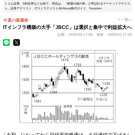
トコム証券、SBI証券などを経て、現在は、「相場の福の神」と呼ばれるマーケットアナリス
ト。証券アナリスト、ITストラテジストAll About株式ガイド、Youtuber。
> 一覧へ
今週の爆騰株
ITインフラ構築の大手「JBCC」は選択と集中で利益拡大へ
公開：
19/05/20 17:00
更新：
19/05/20 17:00
「令和」になってから日経平均株価は、６日連続で下げまし