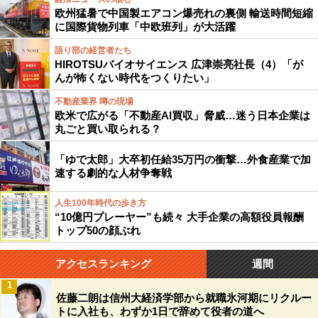
欧州猛暑で中国製エアコン爆売れの裏側 輸送時間短縮
に国際貨物列車「中欧班列」が大活躍
語り部の経営者たち
HIROTSUバイオサイエンス 広津崇亮社長（4）「が
んが怖くない時代をつくりたい」
不動産業界 噂の現場
欧米で広がる「不動産AI買収」脅威…迷う日本企業は
丸ごと買い取られる？
「ゆで太郎」大卒初任給35万円の衝撃…外食産業で加
速する劇的な人材争奪戦
人生100年時代の歩き方
“10億円プレーヤー”も続々 大手企業の高額役員報酬
トップ50の顔ぶれ
アクセスランキング
週間
1
佐藤二朗は信州大経済学部から就職氷河期にリクルー
トに入社も、わずか1日で辞めて役者の道へ