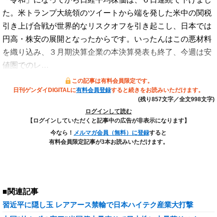
た。米トランプ大統領のツイートから端を発した米中の関税
引き上げ合戦が世界的なリスクオフを引き起こし、日本では
円高・株安の展開となったからです。いったんはこの悪材料
を織り込み、３月期決算企業の本決算発表も終了、今週は安
値圏でのレ…
この記事は有料会員限定です。
日刊ゲンダイDIGITALに
有料会員登録
すると続きをお読みいただけます。
(残り857文字／全文998文字)
ログインして読む
【ログインしていただくと記事中の広告が非表示になります】
今なら！
メルマガ会員（無料）に登録
すると
有料会員限定記事が3本お読みいただけます。
■関連記事
習近平に隠し玉 レアアース禁輸で日本ハイテク産業大打撃