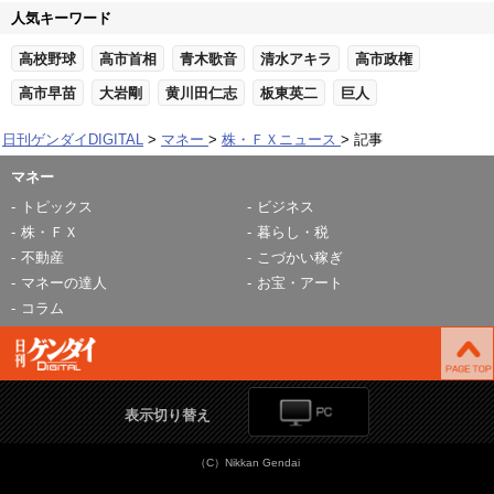
人気キーワード
高校野球
高市首相
青木歌音
清水アキラ
高市政権
高市早苗
大岩剛
黄川田仁志
板東英二
巨人
日刊ゲンダイDIGITAL
マネー
株・ＦＸニュース
記事
マネー
トピックス
ビジネス
株・ＦＸ
暮らし・税
不動産
こづかい稼ぎ
マネーの達人
お宝・アート
コラム
表示切り替え
（C）Nikkan Gendai