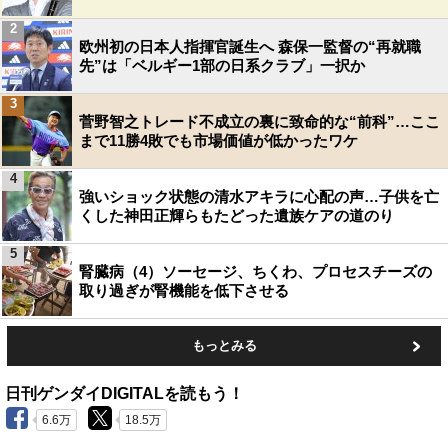
2
欧州初の日本人指揮官誕生へ 森保一監督の“再就職
先”は「ベルギー1部の日系クラブ」一択か
3
菅野智之トレード不成立の裏に致命的な“前科”…ここ
まで11勝4敗でも市場価値が低かったワケ
4
強いショック状態の清水アキラに心配の声…子供を亡
くした神田正輝らもたどった遺族ケアの道のり
5
腎臓病（4）ソーセージ、ちくわ、プロセスチーズの
取り過ぎが腎機能を低下させる
もっとみる
日刊ゲンダイDIGITALを読もう！
6.6万
18.5万