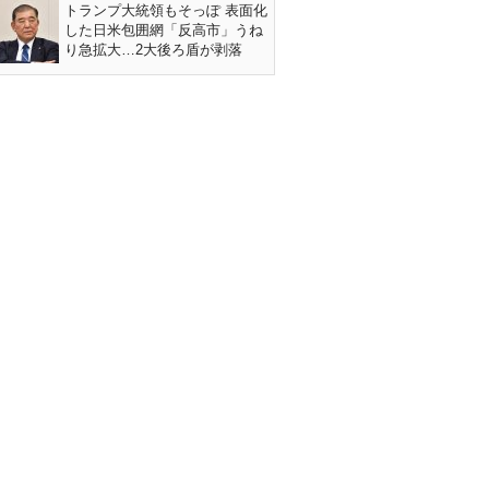
トランプ大統領もそっぽ 表面化
した日米包囲網「反高市」うね
り急拡大…2大後ろ盾が剥落