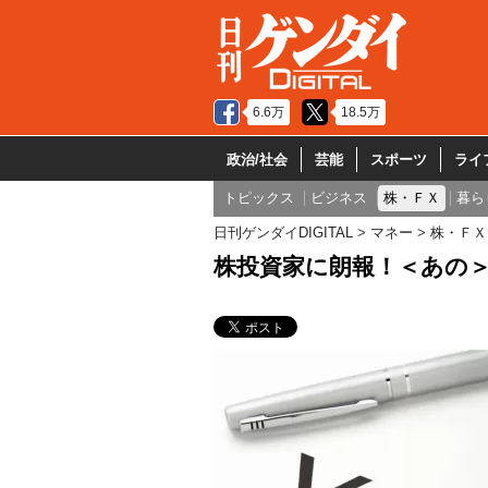
6.6万
18.5万
政治/社会
芸能
スポーツ
ライ
トピックス
ビジネス
株・ＦＸ
暮ら
日刊ゲンダイDIGITAL
マネー
株・ＦＸ
株投資家に朗報！＜あの