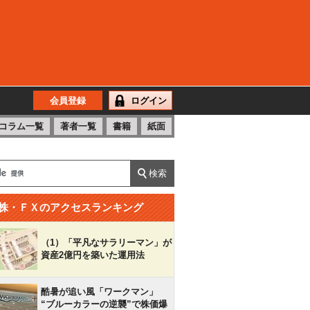
会員登録
ログイン
コラム一覧
著者一覧
書籍
紙面
株・ＦＸのアクセスランキング
（1）「平凡なサラリーマン」が
資産2億円を築いた運用法
酷暑が追い風「ワークマン」
“ブルーカラーの逆襲”で株価爆