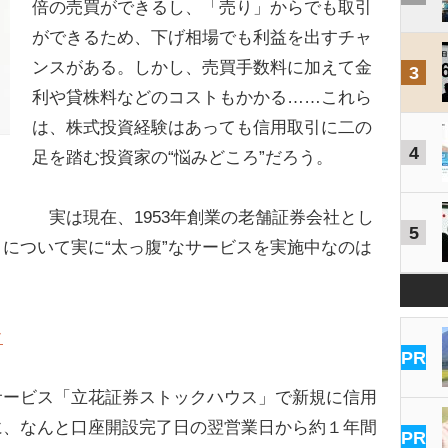
倍の売買ができるし、「売り」からでも取引
ができるため、下げ相場でも利益を出すチャ
ンスがある。しかし、売買手数料に加えて金
3
利や貸株料などのコストもかかる……これら
は、株式投資経験はあっても信用取引に二の
4
足を踏む投資家の“悩みどころ”だろう。
実は現在、1953年創業の老舗証券会社とし
5
について実に“太っ腹”なサービスを実施中なのは
ク
PR
ービス「立花証券ストックハウス」で新規に信用
に、なんと口座開設完了日の翌営業日から約１年間
PR