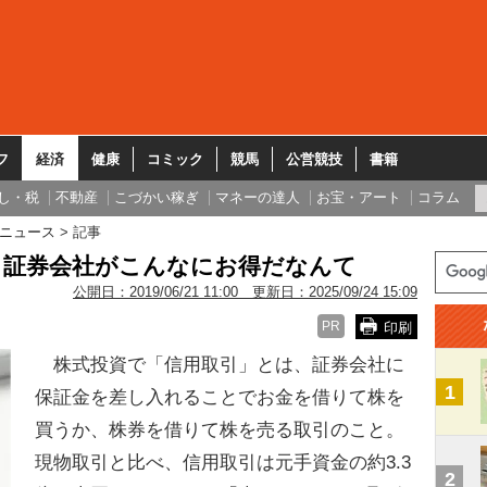
フ
経済
健康
コミック
競馬
公営競技
書籍
し・税
不動産
こづかい稼ぎ
マネーの達人
お宝・アート
コラム
ニュース
記事
＞証券会社がこんなにお得だなんて
公開日：
2019/06/21 11:00
更新日：
2025/09/24 15:09
PR
印刷
株式投資で「信用取引」とは、証券会社に
1
保証金を差し入れることでお金を借りて株を
買うか、株券を借りて株を売る取引のこと。
現物取引と比べ、信用取引は元手資金の約3.3
2