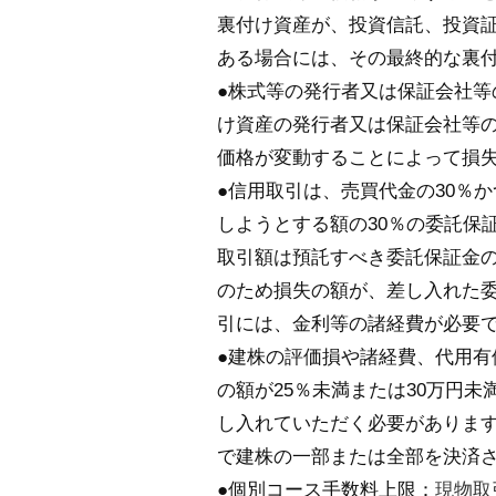
裏付け資産が、投資信託、投資
ある場合には、その最終的な裏
●株式等の発行者又は保証会社
け資産の発行者又は保証会社等
価格が変動することによって損
●信用取引は、売買代金の30％
しようとする額の30％の委託保
取引額は預託すべき委託保証金の
のため損失の額が、差し入れた
引には、金利等の諸経費が必要
●建株の評価損や諸経費、代用
の額が25％未満または30万円
し入れていただく必要がありま
で建株の一部または全部を決済
●個別コース手数料上限：
現物取引