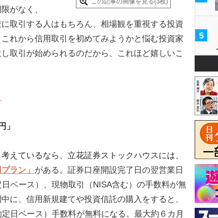
この記事の画像を見る(3枚)
期限がなく、
繫に取引する人はもちろん、相場観を重視する投資
5
。これから信用取引を初めてみようかと悩む投資家
設し取引が始められるのだから、これほど嬉しいこ
！
円」
と考えているなら、立花証券ストックハウスには、
円プラン」
がある。証券口座開設完了日の翌営業日
定日ベース）、現物取引（NISA含む）の手数料が無
間中に、信用新規建てや投資信託の購入をすると、
約定日ベース）手数料が無料になる。最大約６カ月