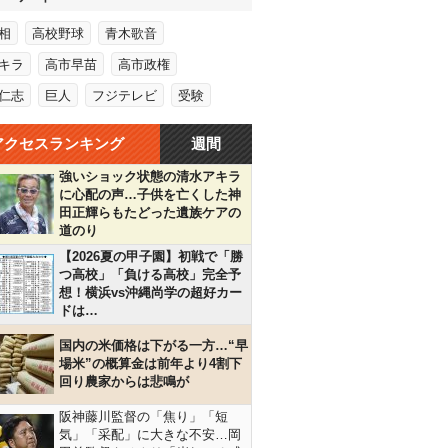
相
高校野球
青木歌音
キラ
高市早苗
高市政権
仁志
巨人
フジテレビ
受験
アクセスランキング
週間
強いショック状態の清水アキラ
に心配の声…子供を亡くした神
田正輝らもたどった遺族ケアの
道のり
【2026夏の甲子園】初戦で「勝
つ高校」「負ける高校」完全予
想！横浜vs沖縄尚学の超好カー
ドは…
国内の米価格は下がる一方…“早
場米”の概算金は前年より4割下
回り農家からは悲鳴が
阪神藤川監督の「焦り」「短
気」「采配」に大きな不安…岡