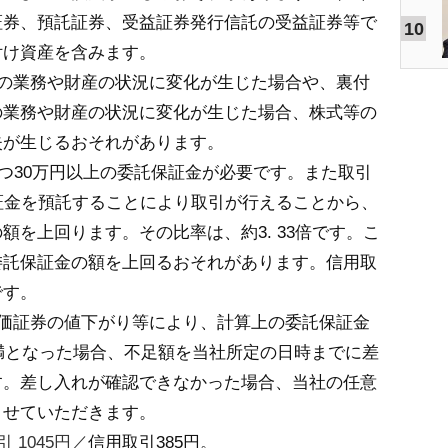
証券、預託証券、受益証券発行信託の受益証券等で
10
付け資産を含みます。
等の業務や財産の状況に変化が生じた場合や、裏付
の業務や財産の状況に変化が生じた場合、株式等の
失が生じるおそれがあります。
かつ30万円以上の委託保証金が必要です。また取引
証金を預託することにより取引が行えることから、
額を上回ります。その比率は、約3. 33倍です。こ
委託保証金の額を上回るおそれがあります。信用取
です。
有価証券の値下がり等により、計算上の委託保証金
未満となった場合、不足額を当社所定の日時までに差
す。差し入れが確認できなかった場合、当社の任意
させていただきます。
 1045円／
信用取引385円。