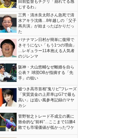
田前監督もチクリ「崩れてる感
じするわ」
三男・清水良太郎さん急死で清
水アキラ沈痛…8年越しの「父子
再共演」が始まったばかりだっ
た
バナナマン日村が簡単に復帰で
きそうにない「もう1つの理由」
…レギュラー11本抱える人気者
のジレンマ
阪神・大山悠輔なぜ離婚を自ら
公表？ 球団OBが指摘する「先
手」の狙い
嘘つき高市首相“鬼リピ”フレーズ
「実質賃金の上昇率はG7で最も
高い」は追い風参考記録のマヤ
カシ
菅野智之トレード不成立の裏に
致命的な“前科”…ここまで11勝4
敗でも市場価値が低かったワケ