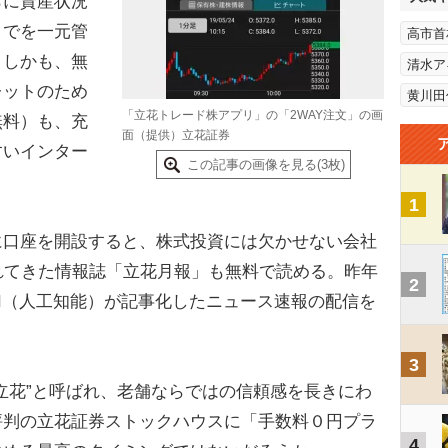
らに資産状況
までを一元管
高市首
。しかも、無
清水ア
レットのため
黄川田
「立花トレード株アプリ」の「2WAY注文」の画
無料）も、充
面（提供）立花証券
すいインター
この記事の画像を見る(3枚)
1
口座を開設すると、株式投資には欠かせない会社
れてきた情報誌「立花月報」も無料で読める。昨年
2
I（人工知能）が記事化したニュース速報の配信を
3
立花”と呼ばれ、老舗ならではの信頼感を長きにわ
評判の立花証券ストックハウスに「手数料０円プラ
4