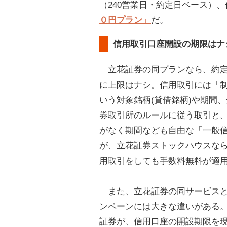
（240営業日・約定日ベース）
０円プラン」
だ。
信用取引口座開設の期限はナ
立花証券の同プランなら、約定
に上限はナシ。信用取引には「
いう対象銘柄(貸借銘柄)や期間
券取引所のルールに従う取引と
がなく期間なども自由な「一般
が、立花証券ストックハウスな
用取引をしても手数料無料が適
また、立花証券の同サービスと
ンペーンには大きな違いがある
証券が、信用口座の開設期限を