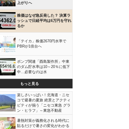
上がりへ
株価はなぜ急反発した？ 決算ラ
ッシュで日経平均は6万円を守れ
るか
「テイカ」株価2670円水準で
PBRが1倍台へ
ポンプ関連「酉島製作所」中東
のダム貯水率は10～20％に低下
中…必要なのは水
もっと見る
楽しさいっぱい！北海道・ニセ
コで避暑の夏旅 絶景とアクティ
ビティが揃う「ニセコ東急 グラ
ン・ヒラフ」～東急不動産
暑熱対策が義務化される時代に
貼るだけで暑さの変化がわかる