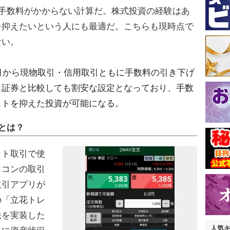
）手数料がかからない計算だ。株式投資の経験はあ
を抑えたいという人にも最適だ。こちらも現時点で
ない。
７月から現物取引・信用取引ともに手数料の引き下げ
ト証券と比較しても割安な設定となっており、手数
ストを抑えた投資が可能になる。
とは？
ト取引で使
ソコンの取引
取引アプリが
の「立花トレ
法を実装した
人気