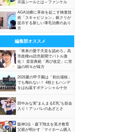
示温シールとは～ファンケル
AGA治療に革命を起こす検査技
術「スキャビジョン」銀クリが
提示する新しい薄毛治療のあり
方
編集部オススメ
「将来の愛子天皇を認めろ」高
市政権vs読売新聞でバトル激
化！ 皇室典範「再び改定」に世
論の85％が味方
2026夏の甲子園は「初出場校」
でも侮れない！ 4校ともハンデ
をはね返すポテンシャル十分
田中みな実“まんまるE乳”も筋金
入り！アッパレのあざとさ
阪神1位・森下翔太を英才教育
父親が明かす「マイホーム購入