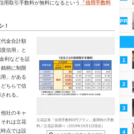
、信用取引手数料が無料になるという
「信用手数料
PR
シ！
代金合計額
制度信用」と
、金利などを証
1
、銘柄に制限
信用」がある
2
らどちらで信
用される。
3
他社のキャ
立花証券「信用手数料0円プラン」適用時の手数
。それは立花
料／立花証券調べ（2019年10月1日現在）
現時点では設
4