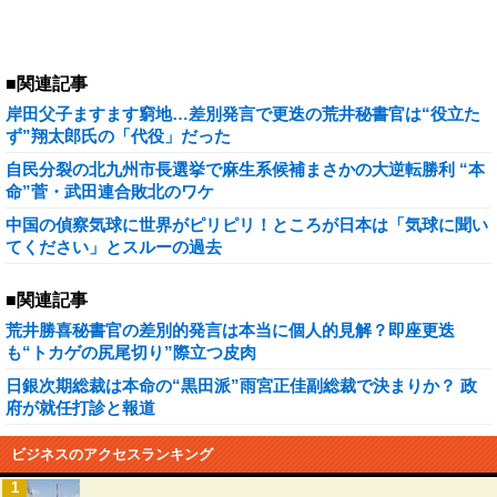
■関連記事
岸田父子ますます窮地…差別発言で更迭の荒井秘書官は“役立た
ず”翔太郎氏の「代役」だった
自民分裂の北九州市長選挙で麻生系候補まさかの大逆転勝利 “本
命”菅・武田連合敗北のワケ
中国の偵察気球に世界がピリピリ！ところが日本は「気球に聞い
てください」とスルーの過去
■関連記事
荒井勝喜秘書官の差別的発言は本当に個人的見解？即座更迭
も“トカゲの尻尾切り”際立つ皮肉
日銀次期総裁は本命の“黒田派”雨宮正佳副総裁で決まりか？ 政
府が就任打診と報道
ビジネスのアクセスランキング
1