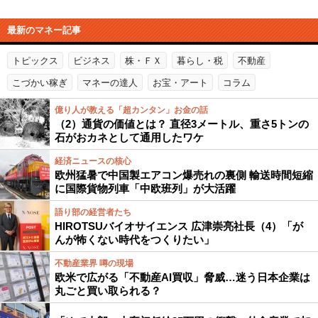
最新のマネー記事
トピックス
ビジネス
株・ＦＸ
暮らし・税
不動産
こづかい稼ぎ
マネーの達人
お宝・アート
コラム
億り人が教える「超カンタン」お金の話
（2）通貨の価値とは？ 直径3メートル、重さ5トンの
石がおカネとして通用したワケ
経済ニュースの核心
欧州猛暑で中国製エアコン爆売れの裏側 輸送時間短縮
に国際貨物列車「中欧班列」が大活躍
語り部の経営者たち
HIROTSUバイオサイエンス 広津崇亮社長（4）「が
んが怖くない時代をつくりたい」
不動産業界 噂の現場
欧米で広がる「不動産AI買収」脅威…迷う日本企業は
丸ごと買い取られる？