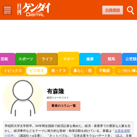
芸能
スポーツ
ライフ
マネー
健康
競馬
公営競
ボートレース
競輪
オートレース
トピックス
ビジネス
株・ＦＸ
暮らし・税
不動産
こづかい稼
有森隆
経済ジャーナリスト
著者のコラム一覧
早稲田大学文学部卒。30年間全国紙で経済記者を務めた。経済・産業界での豊富な人脈を生
かし、経済事件などをテーマに精力的な取材・執筆活動を続けている。著書は「
企業舎弟闇
の抗争
」（講談社＋α文庫）、「ネットバブル」「日本企業モラルハザード史」（以上、文春