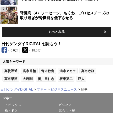
5
腎臓病（4）ソーセージ、ちくわ、プロセスチーズの
取り過ぎが腎機能を低下させる
もっとみる
日刊ゲンダイDIGITALを読もう！
6.6万
18.5万
人気キーワード
高校野球
高市首相
青木歌音
清水アキラ
高市政権
高市早苗
大岩剛
黄川田仁志
板東英二
巨人
日刊ゲンダイDIGITAL
マネー
ビジネスニュース
記事
マネー
トピックス
ビジネス
株・ＦＸ
暮らし・税