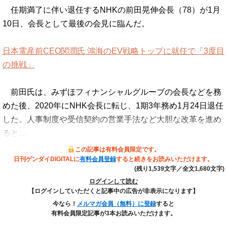
任期満了に伴い退任するNHKの前田晃伸会長（78）が1月
10日、会長として最後の会見に臨んだ。
日本電産前CEO関潤氏 鴻海のEV戦略トップに就任で「3度目
の挑戦」
前田氏は、みずほフィナンシャルグルーブの会長などを務
めた後、2020年にNHK会長に転じ、1期3年務め1月24日退任
した。人事制度や受信契約の営業手法など大胆な改革を進め
ると…
この記事は有料会員限定です。
日刊ゲンダイDIGITALに
有料会員登録
すると続きをお読みいただけます。
(残り1,539文字／全文1,680文字)
ログインして読む
【ログインしていただくと記事中の広告が非表示になります】
今なら！
メルマガ会員（無料）に登録
すると
有料会員限定記事が3本お読みいただけます。