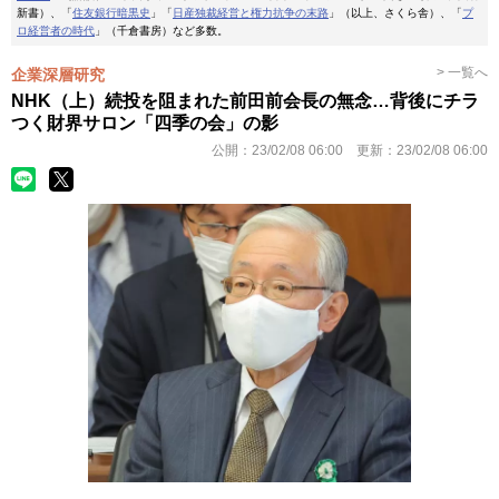
新書）、「
住友銀行暗黒史
」「
日産独裁経営と権力抗争の末路
」（以上、さくら舎）、「
プ
ロ経営者の時代
」（千倉書房）など多数。
> 一覧へ
企業深層研究
NHK（上）続投を阻まれた前田前会長の無念…背後にチラ
つく財界サロン「四季の会」の影
公開：
23/02/08 06:00
更新：
23/02/08 06:00