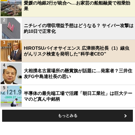
愛媛の地銀2行が統合へ…お家芸の船舶融資で相乗効
果
2
ニチレイの増収増益予想はどうなる？ サイバー攻撃は
約10日で正常化
3
HIROTSUバイオサイエンス 広津崇亮社長（1）線虫
がんリスク検査を発明した“科学者CEO”
4
大相撲名古屋場所の懸賞旗が話題に…発案者？三井住
友FG中島達社長の思い
5
半導体の最先端工場で活躍「朝日工業社」は巨大テー
マのど真ん中銘柄
もっとみる