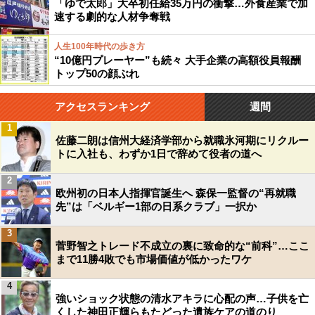
「ゆで太郎」大卒初任給35万円の衝撃…外食産業で加
速する劇的な人材争奪戦
人生100年時代の歩き方
“10億円プレーヤー”も続々 大手企業の高額役員報酬
トップ50の顔ぶれ
アクセスランキング
週間
1
佐藤二朗は信州大経済学部から就職氷河期にリクルー
トに入社も、わずか1日で辞めて役者の道へ
2
欧州初の日本人指揮官誕生へ 森保一監督の“再就職
先”は「ベルギー1部の日系クラブ」一択か
3
菅野智之トレード不成立の裏に致命的な“前科”…ここ
まで11勝4敗でも市場価値が低かったワケ
4
強いショック状態の清水アキラに心配の声…子供を亡
くした神田正輝らもたどった遺族ケアの道のり