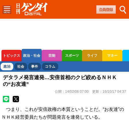
トピックス
政治・社会
芸能
スポーツ
ライフ
マネー
ボートレース
競輪
オートレース
政治
社会
事件
コラム
デタラメ発言連発…安倍首相のクビ絞めるＮＨＫ
の“お友達”
公開：
14/02/06 07:00
更新：
16/10/17 04:37
つまり、これが安倍政権の本質ということだ。“お友達”の
ＮＨＫ経営委員たちが問題発言を連発している。