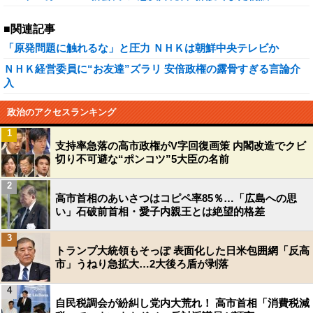
■関連記事
「原発問題に触れるな」と圧力 ＮＨＫは朝鮮中央テレビか
ＮＨＫ経営委員に“お友達”ズラリ 安倍政権の露骨すぎる言論介
入
政治のアクセスランキング
1
支持率急落の高市政権がV字回復画策 内閣改造でクビ
切り不可避な“ポンコツ”5大臣の名前
2
高市首相のあいさつはコピペ率85％…「広島への思
い」石破前首相・愛子内親王とは絶望的格差
3
トランプ大統領もそっぽ 表面化した日米包囲網「反高
市」うねり急拡大…2大後ろ盾が剥落
4
自民税調会が紛糾し党内大荒れ！ 高市首相「消費税減