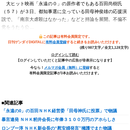
大ヒット映画「永遠の０」の原作者でもある百田尚樹氏
（５７）が３日、都知事選に立っている田母神俊雄の応援演
説で、「南京大虐殺はなかった」などと持論を展開。不偏不
党をうたう公…
この記事は有料会員限定です。
日刊ゲンダイDIGITALに
有料会員登録
すると続きをお読みいただけます。
(残り987文字／全文1,128文字)
ログインして読む
【ログインしていただくと記事中の広告が非表示になります】
今なら！
メルマガ会員（無料）に登録
すると
有料会員限定記事が3本お読みいただけます。
■関連記事
「永遠の0」の百田ＮＨＫ経営委「田母神氏に投票」で物議
暴言連発 ＮＨＫ籾井会長に年俸３１００万円のアホらしさ
ロンブー淳 ＮＨＫ新会長の“慰安婦発言”擁護でまた物議