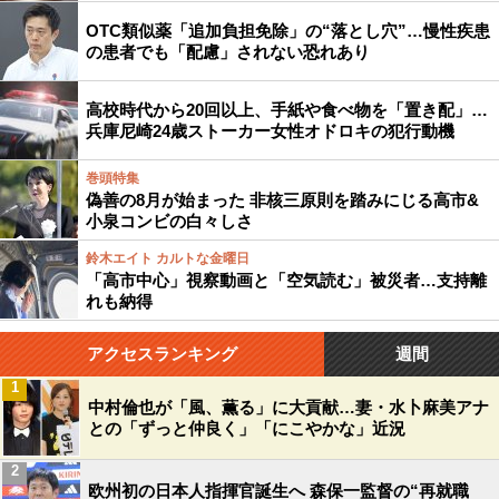
OTC類似薬「追加負担免除」の“落とし穴”…慢性疾患
の患者でも「配慮」されない恐れあり
高校時代から20回以上、手紙や食べ物を「置き配」…
兵庫尼崎24歳ストーカー女性オドロキの犯行動機
巻頭特集
偽善の8月が始まった 非核三原則を踏みにじる高市&
小泉コンビの白々しさ
鈴木エイト カルトな金曜日
「高市中心」視察動画と「空気読む」被災者…支持離
れも納得
アクセスランキング
週間
1
中村倫也が「風、薫る」に大貢献…妻・水卜麻美アナ
との「ずっと仲良く」「にこやかな」近況
2
欧州初の日本人指揮官誕生へ 森保一監督の“再就職