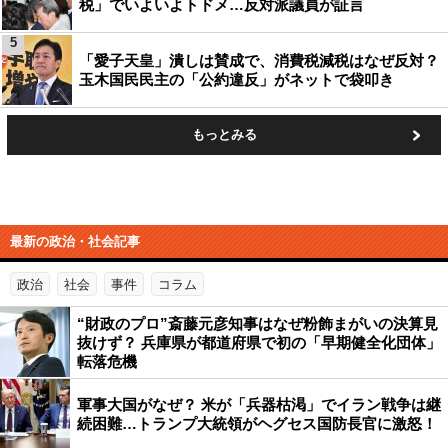
税」でいよいよトドメ…反対派議員が証言
5
「愛子天皇」潰しは賛成で、消費税減税はなぜ反対？
玉木国民民主の「公約違反」がネットで袋叩き
もっとみる
最新の政治・社会記事
政治
社会
事件
コラム
“財政のプロ”斎藤元彦知事はなぜ粉飾まがいの決算見
抜けず？ 兵庫県が都道府県で初の「早期健全化団体」
転落危機
軍事大国がなぜ？ 米が「兵器枯渇」でイラン戦争は継
続困難…トランプ大統領がヘグセス国防長官に激怒！