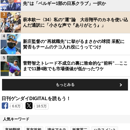
先”は「ベルギー1部の日系クラブ」一択か
3
萩本欽一〈34〉私の“運”論 大谷翔平のカネを使い込
んだ通訳に「小さな声で『ありがとう』」
4
新庄監督の“再就職先”に挙がるまさかの球団 采配に
賛否もチームのテコ入れ役にうってつけ
5
菅野智之トレード不成立の裏に致命的な“前科”…ここ
まで11勝4敗でも市場価値が低かったワケ
もっとみる
日刊ゲンダイDIGITALを読もう！
6.6万
18.5万
人気キーワード
高校野球
高市首相
清水アキラ
板東英二
ハラスメント