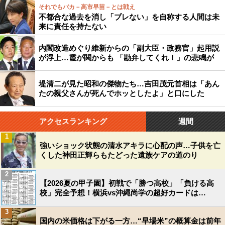
それでもバカ－高市早苗－とは戦え
不都合な過去を消し「ブレない」を自称する人間は未
来に責任を持たない
内閣改造めぐり維新からの「副大臣・政務官」起用説
が浮上…霞が関からも 「勘弁してくれ！」の悲鳴が
堤清二が見た昭和の傑物たち…吉田茂元首相は「あん
たの親父さんが死んでホッとしたよ」と口にした
アクセスランキング
週間
1
強いショック状態の清水アキラに心配の声…子供を亡
くした神田正輝らもたどった遺族ケアの道のり
2
【2026夏の甲子園】初戦で「勝つ高校」「負ける高
校」完全予想！横浜vs沖縄尚学の超好カードは…
3
国内の米価格は下がる一方…“早場米”の概算金は前年