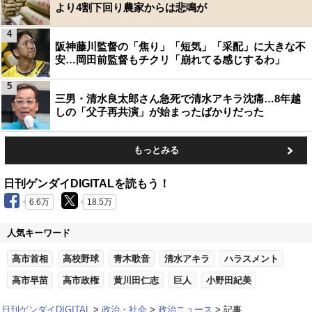
より4割下回り農家からは悲鳴が
4
阪神藤川監督の「焦り」「短気」「采配」に大きな不
安…岡田前監督もチクリ「崩れてる感じするわ」
5
三男・清水良太郎さん急死で清水アキラ沈痛…8年越
しの「父子再共演」が始まったばかりだった
もっとみる
日刊ゲンダイDIGITALを読もう！
6.6万
18.5万
人気キーワード
高市首相
高校野球
青木歌音
清水アキラ
ハラスメント
高市早苗
高市政権
黄川田仁志
巨人
小野田紀美
日刊ゲンダイDIGITAL
政治・社会
政治ニュース
記事