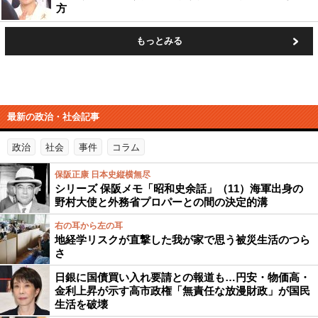
方
もっとみる
最新の政治・社会記事
政治
社会
事件
コラム
保阪正康 日本史縦横無尽
シリーズ 保阪メモ「昭和史余話」（11）海軍出身の
野村大使と外務省プロパーとの間の決定的溝
右の耳から左の耳
地経学リスクが直撃した我が家で思う被災生活のつら
さ
日銀に国債買い入れ要請との報道も…円安・物価高・
金利上昇が示す高市政権「無責任な放漫財政」が国民
生活を破壊