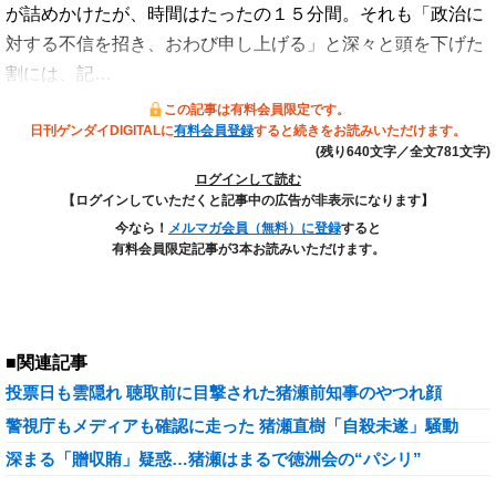
が詰めかけたが、時間はたったの１５分間。それも「政治に
対する不信を招き、おわび申し上げる」と深々と頭を下げた
割には、記…
この記事は有料会員限定です。
日刊ゲンダイDIGITALに
有料会員登録
すると続きをお読みいただけます。
(残り640文字／全文781文字)
ログインして読む
【ログインしていただくと記事中の広告が非表示になります】
今なら！
メルマガ会員（無料）に登録
すると
有料会員限定記事が3本お読みいただけます。
■関連記事
投票日も雲隠れ 聴取前に目撃された猪瀬前知事のやつれ顔
警視庁もメディアも確認に走った 猪瀬直樹「自殺未遂」騒動
深まる「贈収賄」疑惑…猪瀬はまるで徳洲会の“パシリ”