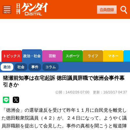
トピックス
政治・社会
芸能
スポーツ
ライフ
マネー
ボートレース
競輪
オートレース
政治
社会
事件
コラム
猪瀬前知事は在宅起訴 徳田議員辞職で徳洲会事件幕
引きか
公開：
14/02/26 07:00
更新：
16/10/17 04:37
「徳洲会」の選挙違反を受けて昨年１１月に自民党を離党し
た徳田毅衆院議員（４２）が、２４日になって、ようやく議
員辞職願を提出して会見した。事件の真相を聞こうと報道陣