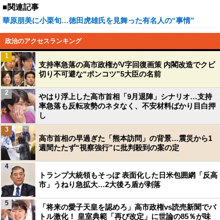
■関連記事
華原朋美に小栗旬…徳田虎雄氏を見舞った有名人の“事情”
政治のアクセスランキング
1
支持率急落の高市政権がV字回復画策 内閣改造でクビ
切り不可避な“ポンコツ”5大臣の名前
2
やはり浮上した高市首相「9月退陣」シナリオ…支持
率急落も反転攻勢のネタなく、不安材料ばかり目白押
し
3
高市首相の早過ぎた「熊本訪問」の背景…震災から1
週間たたず“視察強行”に批判殺到の案の定
4
トランプ大統領もそっぽ 表面化した日米包囲網「反高
市」うねり急拡大…2大後ろ盾が剥落
5
「将来の愛子天皇を認めろ」高市政権vs読売新聞でバ
トル激化！ 皇室典範「再び改定」に世論の85％が味