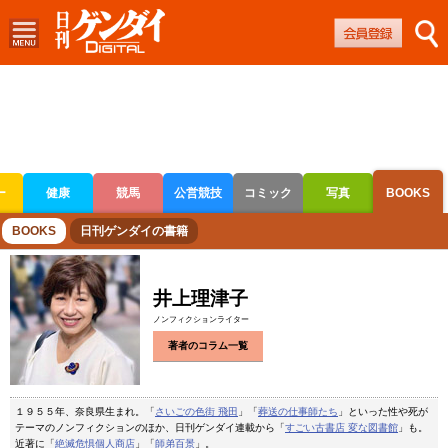
ー
健康
競馬
公営競技
コミック
写真
BOOKS
ボートレース
競輪
オートレース
BOOKS
日刊ゲンダイの書籍
井上理津子
ノンフィクションライター
著者のコラム一覧
１９５５年、奈良県生まれ。「
さいごの色街 飛田
」「
葬送の仕事師たち
」といった性や死が
テーマのノンフィクションのほか、日刊ゲンダイ連載から「
すごい古書店 変な図書館
」も。
近著に「
絶滅危惧個人商店
」「
師弟百景
」。