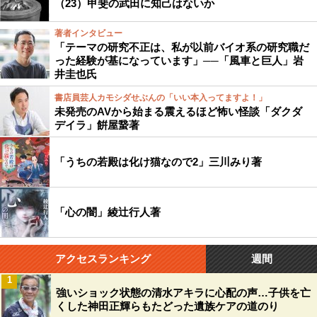
（23）甲斐の武田に知己はないか
著者インタビュー
「テーマの研究不正は、私が以前バイオ系の研究職だ
った経験が基になっています」──「風車と巨人」岩
井圭也氏
書店員芸人カモシダせぶんの「いい本入ってますよ！」
未発売のAVから始まる震えるほど怖い怪談「ダクダ
デイラ」餠屋䖸著
「うちの若殿は化け猫なので2」三川みり著
「心の闇」綾辻行人著
アクセスランキング
週間
1
強いショック状態の清水アキラに心配の声…子供を亡
くした神田正輝らもたどった遺族ケアの道のり