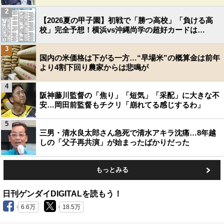
2
【2026夏の甲子園】初戦で「勝つ高校」「負ける高
校」完全予想！横浜vs沖縄尚学の超好カードは…
3
国内の米価格は下がる一方…“早場米”の概算金は前年
より4割下回り農家からは悲鳴が
4
阪神藤川監督の「焦り」「短気」「采配」に大きな不
安…岡田前監督もチクリ「崩れてる感じするわ」
5
三男・清水良太郎さん急死で清水アキラ沈痛…8年越
しの「父子再共演」が始まったばかりだった
もっとみる
日刊ゲンダイDIGITALを読もう！
6.6万
18.5万