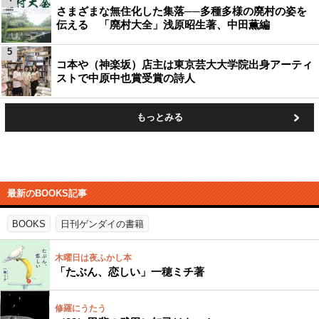
さまざまな無住化した集落──多種多様の廃村の姿を
伝える 「廃村大全」浅原昭生著、中田薫編
5
コ本や（神楽坂）店主は東京芸大大学院出身アーティ
ストで中原中也賞受賞の詩人
もっとみる
最新のBOOKS記事
BOOKS
日刊ゲンダイの書籍
木曜日は夜ふかし本
「たぶん、恋しい」一穂ミチ著
修羅にうたう