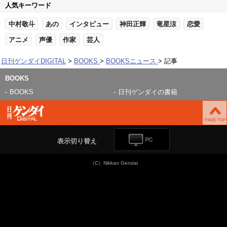
人気キーワード
中村敬斗
あの
インタビュー
神田正輝
竜星涼
恋愛
アニメ
声優
作家
芸人
日刊ゲンダイDIGITAL
BOOKS
BOOKSニュース
記事
BOOKS
BOOKS
日刊ゲンダイの書籍
表示切り替え
（C）Nikkan Gendai