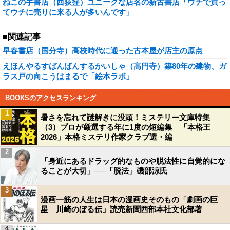
ねこの手書店（西荻窪）ユニークな店名の新古書店「ウチで買っ
てウチに売りに来る人が多いんです」
■関連記事
早春書店（国分寺）高校時代に通った古本屋が店主の原点
えほんやるすばんばんするかいしゃ（高円寺）築80年の建物、ガ
ラス戸の向こうはまるで「絵本ラボ」
BOOKSのアクセスランキング
1
暑さを忘れて謎解きに没頭！ミステリー文庫特集
（3）プロが厳選する年に1度の短編集 「本格王
2026」本格ミステリ作家クラブ選・編
2
「身近にあるドラッグ的なものや脱法性に自覚的にな
ることが大切」──「脱法」磯部涼氏
3
漫画一筋の人生は日本の漫画史そのもの「劇画の巨
星 川崎のぼる伝」読売新聞西部本社文化部著
4