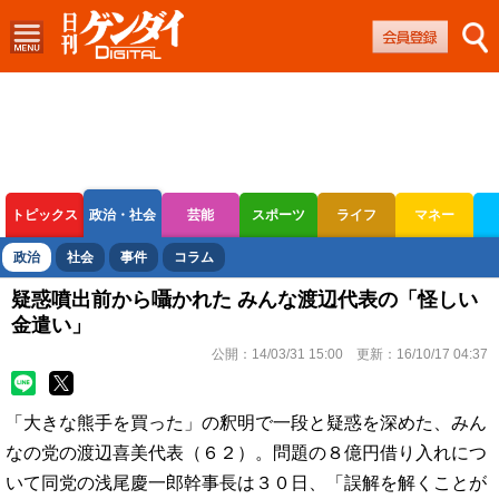
トピックス
政治・社会
芸能
スポーツ
ライフ
マネー
ボートレース
競輪
オートレース
政治
社会
事件
コラム
疑惑噴出前から囁かれた みんな渡辺代表の「怪しい
金遣い」
公開：
14/03/31 15:00
更新：
16/10/17 04:37
「大きな熊手を買った」の釈明で一段と疑惑を深めた、みん
なの党の渡辺喜美代表（６２）。問題の８億円借り入れにつ
いて同党の浅尾慶一郎幹事長は３０日、「誤解を解くことが