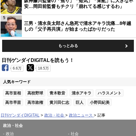
阪神藤川監督の「焦り」「短気」「采配」に大きな不
安…岡田前監督もチクリ「崩れてる感じするわ」
5
三男・清水良太郎さん急死で清水アキラ沈痛…8年越
しの「父子再共演」が始まったばかりだった
もっとみる
日刊ゲンダイDIGITALを読もう！
6.6万
18.5万
人気キーワード
高市首相
高校野球
青木歌音
清水アキラ
ハラスメント
高市早苗
高市政権
黄川田仁志
巨人
小野田紀美
日刊ゲンダイDIGITAL
政治・社会
政治ニュース
記事
政治・社会
政治
社会