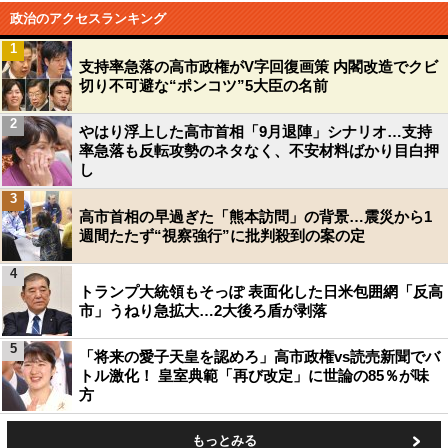
政治のアクセスランキング
1
支持率急落の高市政権がV字回復画策 内閣改造でクビ
切り不可避な“ポンコツ”5大臣の名前
2
やはり浮上した高市首相「9月退陣」シナリオ…支持
率急落も反転攻勢のネタなく、不安材料ばかり目白押
し
3
高市首相の早過ぎた「熊本訪問」の背景…震災から1
週間たたず“視察強行”に批判殺到の案の定
4
トランプ大統領もそっぽ 表面化した日米包囲網「反高
市」うねり急拡大…2大後ろ盾が剥落
5
「将来の愛子天皇を認めろ」高市政権vs読売新聞でバ
トル激化！ 皇室典範「再び改定」に世論の85％が味
方
もっとみる