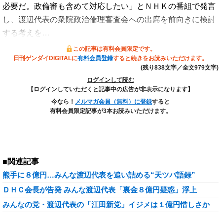
必要だ。政倫審も含めて対応したい」とＮＨＫの番組で発言
し、渡辺代表の衆院政治倫理審査会への出席を前向きに検討
する考えを…
この記事は有料会員限定です。
日刊ゲンダイDIGITALに
有料会員登録
すると続きをお読みいただけます。
(残り838文字／全文979文字)
ログインして読む
【ログインしていただくと記事中の広告が非表示になります】
今なら！
メルマガ会員（無料）に登録
すると
有料会員限定記事が3本お読みいただけます。
■関連記事
熊手に８億円…みんな渡辺代表を追い詰める“天ツバ語録”
ＤＨＣ会長が告発 みんな渡辺代表「裏金８億円疑惑」浮上
みんなの党・渡辺代表の「江田新党」イジメは１億円惜しさか