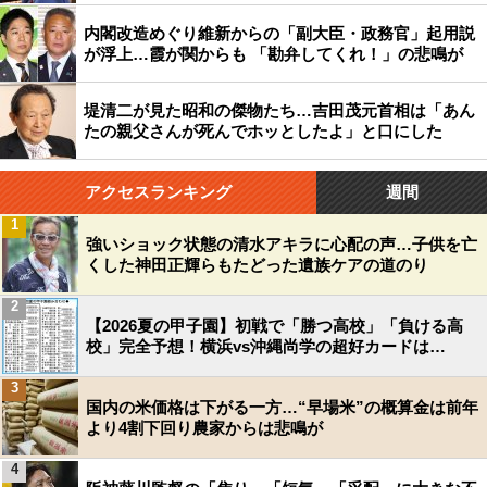
内閣改造めぐり維新からの「副大臣・政務官」起用説
が浮上…霞が関からも 「勘弁してくれ！」の悲鳴が
堤清二が見た昭和の傑物たち…吉田茂元首相は「あん
たの親父さんが死んでホッとしたよ」と口にした
アクセスランキング
週間
1
強いショック状態の清水アキラに心配の声…子供を亡
くした神田正輝らもたどった遺族ケアの道のり
2
【2026夏の甲子園】初戦で「勝つ高校」「負ける高
校」完全予想！横浜vs沖縄尚学の超好カードは…
3
国内の米価格は下がる一方…“早場米”の概算金は前年
より4割下回り農家からは悲鳴が
4