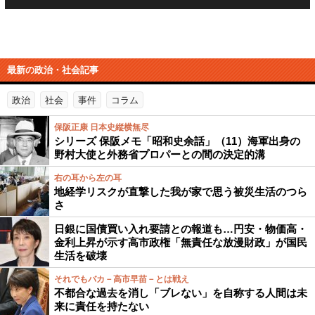
最新の政治・社会記事
政治
社会
事件
コラム
保阪正康 日本史縦横無尽
シリーズ 保阪メモ「昭和史余話」（11）海軍出身の
野村大使と外務省プロパーとの間の決定的溝
右の耳から左の耳
地経学リスクが直撃した我が家で思う被災生活のつら
さ
日銀に国債買い入れ要請との報道も…円安・物価高・
金利上昇が示す高市政権「無責任な放漫財政」が国民
生活を破壊
それでもバカ－高市早苗－とは戦え
不都合な過去を消し「ブレない」を自称する人間は未
来に責任を持たない