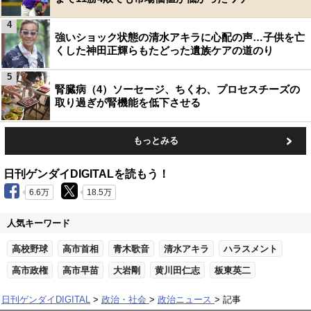
4
強いショック状態の清水アキラに心配の声…子供を亡
くした神田正輝らもたどった遺族ケアの道のり
5
腎臓病（4）ソーセージ、ちくわ、プロセスチーズの
取り過ぎが腎機能を低下させる
もっとみる
日刊ゲンダイDIGITALを読もう！
6.6万
18.5万
人気キーワード
高校野球
高市首相
青木歌音
清水アキラ
ハラスメント
高市政権
高市早苗
大岩剛
黄川田仁志
板東英二
日刊ゲンダイDIGITAL
政治・社会
政治ニュース
記事