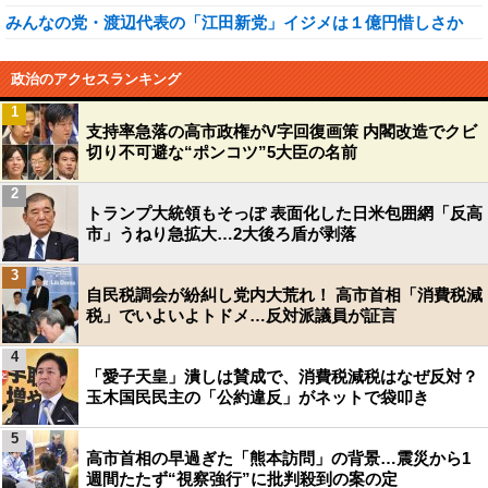
みんなの党・渡辺代表の「江田新党」イジメは１億円惜しさか
政治のアクセスランキング
1
支持率急落の高市政権がV字回復画策 内閣改造でクビ
切り不可避な“ポンコツ”5大臣の名前
2
トランプ大統領もそっぽ 表面化した日米包囲網「反高
市」うねり急拡大…2大後ろ盾が剥落
3
自民税調会が紛糾し党内大荒れ！ 高市首相「消費税減
税」でいよいよトドメ…反対派議員が証言
4
「愛子天皇」潰しは賛成で、消費税減税はなぜ反対？
玉木国民民主の「公約違反」がネットで袋叩き
5
高市首相の早過ぎた「熊本訪問」の背景…震災から1
週間たたず“視察強行”に批判殺到の案の定