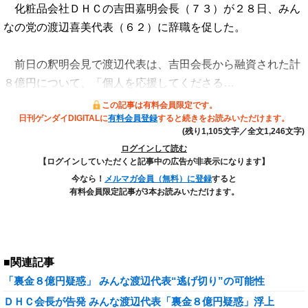
化粧品会社ＤＨＣの吉田嘉明会長（７３）が２８日、みん
なの党の渡辺喜美代表（６２）に辞職を促した。
前日の釈明会見で渡辺代表は、吉田会長から融資された計
８億円について、「個人を応援してくださる…
この記事は有料会員限定です。
日刊ゲンダイDIGITALに
有料会員登録
すると続きをお読みいただけます。
(残り1,105文字／全文1,246文字)
ログインして読む
【ログインしていただくと記事中の広告が非表示になります】
今なら！
メルマガ会員（無料）に登録
すると
有料会員限定記事が3本お読みいただけます。
■関連記事
「裏金８億円疑惑」 みんな渡辺代表“逃げ切り”の可能性
ＤＨＣ会長が告発 みんな渡辺代表「裏金８億円疑惑」浮上