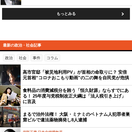
もっとみる
最新の政治・社会記事
政治
社会
事件
コラム
高市官邸「被災地利用PV」が首相の命取りに？ 安倍
元首相“コロナおこもり動画”の二の舞を自民党が危惧
食料品の消費減税分を賄う「恒久財源」ならすでにあ
る！ 25年度与党税制改正大綱は「法人税引き上げ」
に言及
まるで治外法権！ 大阪・ミナミのベトナム人犯罪者巣
窟ビルで違法薬物摘発し8人逮捕