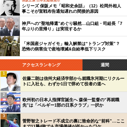
保阪正康 日本史縦横無尽
シリーズ 保阪メモ「昭和史余話」（12）松岡外相人
事こそが宣戦布告通知遅れの間接的原因
神戸への“聖地帰還”めぐり騒然…山口組・司組長「7
年ぶりの里帰り」は実現するか
「米国産ジャガイモ」輸入解禁は“トランプ対策”？
恐怖の病害虫で産地壊滅&自給率低下リスク
アクセスランキング
週間
1
佐藤二朗は信州大経済学部から就職氷河期にリクルー
トに入社も、わずか1日で辞めて役者の道へ
2
欧州初の日本人指揮官誕生へ 森保一監督の“再就職
先”は「ベルギー1部の日系クラブ」一択か
3
菅野智之トレード不成立の裏に致命的な“前科”…ここ
まで11勝4敗でも市場価値が低かったワケ