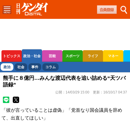
トピックス
政治・社会
芸能
スポーツ
ライフ
マネー
ボートレース
競輪
オートレース
政治
社会
事件
コラム
熊手に８億円…みんな渡辺代表を追い詰める“天ツバ
語録”
公開：
14/03/29 15:00
更新：
16/10/17 04:37
「彼が言っていることは虚偽」「党首なり国会議員を辞め
て、出直してほしい」