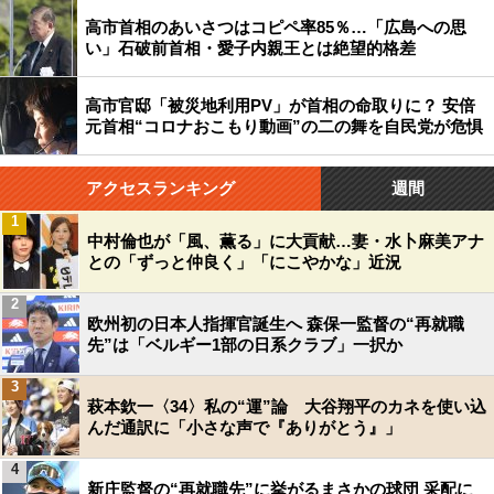
高市首相のあいさつはコピペ率85％…「広島への思
い」石破前首相・愛子内親王とは絶望的格差
高市官邸「被災地利用PV」が首相の命取りに？ 安倍
元首相“コロナおこもり動画”の二の舞を自民党が危惧
アクセスランキング
週間
1
中村倫也が「風、薫る」に大貢献…妻・水卜麻美アナ
との「ずっと仲良く」「にこやかな」近況
2
欧州初の日本人指揮官誕生へ 森保一監督の“再就職
先”は「ベルギー1部の日系クラブ」一択か
3
萩本欽一〈34〉私の“運”論 大谷翔平のカネを使い込
んだ通訳に「小さな声で『ありがとう』」
4
新庄監督の“再就職先”に挙がるまさかの球団 采配に