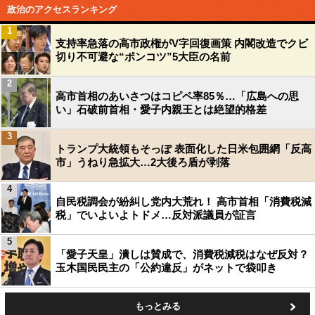
政治のアクセスランキング
1
支持率急落の高市政権がV字回復画策 内閣改造でクビ
切り不可避な“ポンコツ”5大臣の名前
2
高市首相のあいさつはコピペ率85％…「広島への思
い」石破前首相・愛子内親王とは絶望的格差
3
トランプ大統領もそっぽ 表面化した日米包囲網「反高
市」うねり急拡大…2大後ろ盾が剥落
4
自民税調会が紛糾し党内大荒れ！ 高市首相「消費税減
税」でいよいよトドメ…反対派議員が証言
5
「愛子天皇」潰しは賛成で、消費税減税はなぜ反対？
玉木国民民主の「公約違反」がネットで袋叩き
もっとみる