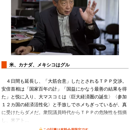
米、カナダ、メキシコはグル
４日間も延長し、「大筋合意」したとされるＴＰＰ交渉。
安倍首相は「国家百年の計」「国益にかなう最善の結果を得
た」と悦に入り、大マスコミは〈巨大経済圏の誕生〉〈参加
１２カ国の経済活性化〉と手放しでホメちぎっているが、真
に受けたらダメだ。衆院議員時代からＴＰＰの危険性を指摘
し、米アト…
この記事は有料会員限定です。