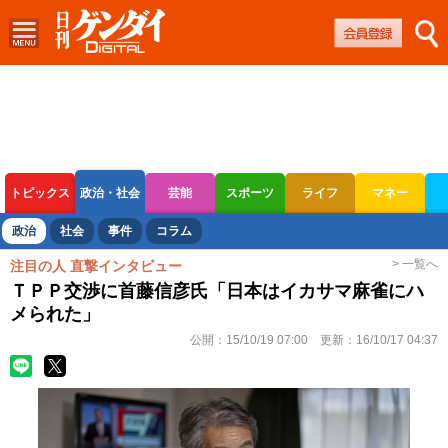
トピックス
政治・社会
芸能
スポーツ
ライフ
マネー
ボートレース
競輪
オートレース
政治
社会
事件
コラム
> 一覧へ
注目の人 直撃インタビュー
ＴＰＰ交渉に首藤信彦氏「日本はイカサマ麻雀にハ
メられた」
公開：
15/10/19 07:00
更新：
16/10/17 04:37