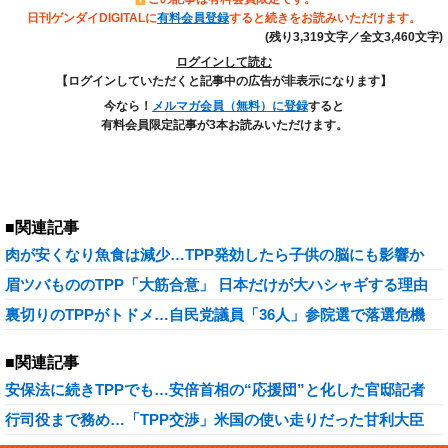
日刊ゲンダイDIGITALに
有料会員登録
すると続きをお読みいただけます。
(残り3,319文字／全文3,460文字)
ログインして読む
【ログインしていただくと記事中の広告が非表示になります】
今なら！
メルマガ会員（無料）に登録
すると
有料会員限定記事が3本お読みいただけます。
■関連記事
肉が安くなり魚食は減少…TPP発効したら子供の脳にも影響か
眉ツバもののTPP「大筋合意」 日本だけが大ハシャギする理由
裏切りのTPPがトドメ…自民党議員「36人」参院選で落選危機
■関連記事
安保法に続きTPPでも…安倍首相の“応援団”と化した官邸記者
行司役まで務め…「TPP交渉」米国の使い走りだった甘利大臣