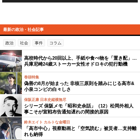
最新の政治・社会記事
政治
社会
事件
コラム
高校時代から20回以上、手紙や食べ物を「置き配」…
兵庫尼崎24歳ストーカー女性オドロキの犯行動機
巻頭特集
偽善の8月が始まった 非核三原則を踏みにじる高市&
小泉コンビの白々しさ
保阪正康 日本史縦横無尽
シリーズ 保阪メモ「昭和史余話」（12）松岡外相人
事こそが宣戦布告通知遅れの間接的原因
鈴木エイト カルトな金曜日
「高市中心」視察動画と「空気読む」被災者…支持離
れも納得