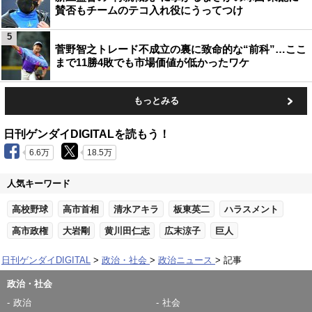
賛否もチームのテコ入れ役にうってつけ
5
菅野智之トレード不成立の裏に致命的な“前科”…ここ
まで11勝4敗でも市場価値が低かったワケ
もっとみる
日刊ゲンダイDIGITALを読もう！
6.6万
18.5万
人気キーワード
高校野球
高市首相
清水アキラ
板東英二
ハラスメント
高市政権
大岩剛
黄川田仁志
広末涼子
巨人
日刊ゲンダイDIGITAL
政治・社会
政治ニュース
記事
政治・社会
政治
社会