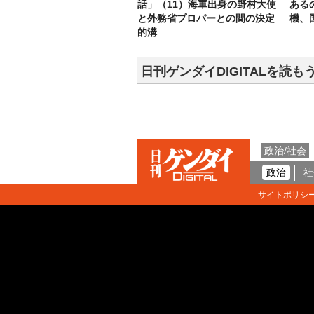
話」（11）海軍出身の野村大使
ある
と外務省プロパーとの間の決定
機、
的溝
日刊ゲンダイDIGITALを読も
政治/社会
政治
社
サイトポリシ