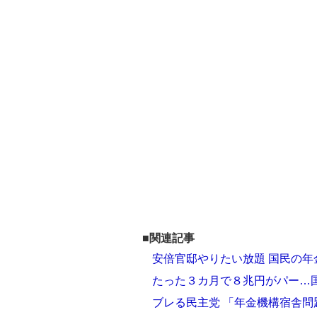
■関連記事
安倍官邸やりたい放題 国民の
たった３カ月で８兆円がパー…
ブレる民主党 「年金機構宿舎問