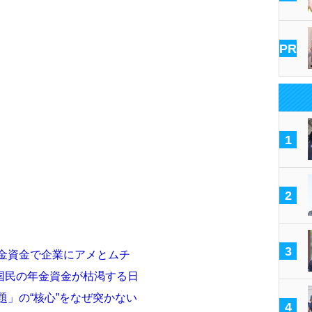
PR
1
2
3
年金資金で企業にアメとムチ
国民の年金資金が枯渇する日
題」の“核心”をなぜ突かない
4