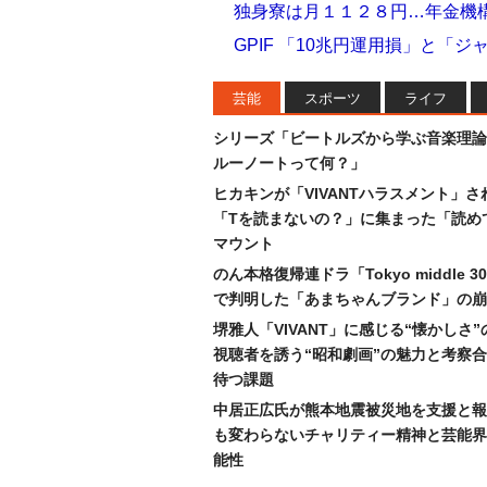
独身寮は月１１２８円…年金機構
GPIF 「10兆円運用損」と「
芸能
スポーツ
ライフ
シリーズ「ビートルズから学ぶ音楽理論
ルーノートって何？」
ヒカキンが「VIVANTハラスメント」さ
「Tを読まないの？」に集まった「読め
マウント
のん本格復帰連ドラ「Tokyo middle 
で判明した「あまちゃんブランド」の崩
堺雅人「VIVANT」に感じる“懐かしさ
視聴者を誘う“昭和劇画”の魅力と考察
待つ課題
中居正広氏が熊本地震被災地を支援と報
も変わらないチャリティー精神と芸能界
能性