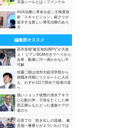
示温シールとは～ファンケル
AGA治療に革命を起こす検査技
術「スキャビジョン」銀クリが
提示する新しい薄毛治療のあり
方
編集部オススメ
高市首相“被災地利用PV”が大炎
上！ ピアノBGM付きでヘリから
合掌、酷暑に汗一滴かかない不
可解
佐藤二朗は信州大経済学部から
就職氷河期にリクルートに入社
も、わずか1日で辞めて役者の道
へ
強いショック状態の清水アキラ
に心配の声…子供を亡くした神
田正輝らもたどった遺族ケアの
道のり
石原プロ「炊き出しの流儀」 被
災地一番乗りがエラいわけでは