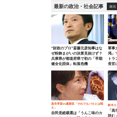
最新の政治・社会記事
政治
“財政のプロ”斎藤元彦知事はな
軍事
ぜ粉飾まがいの決算見抜けず？
渇」
兵庫県が都道府県で初の「早期
トラ
健全化団体」転落危機
長官
高市早苗vs適菜収「それでもバカとは戦
鈴木エ
え」
「高
自民党総裁選は「うんこ味のカ
読む