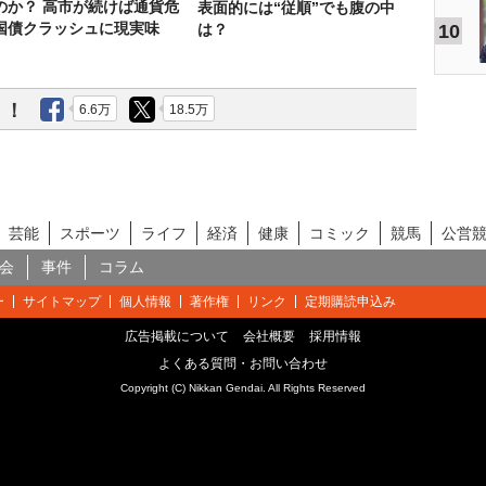
のか？ 高市が続けば通貨危
表面的には“従順”でも腹の中
国債クラッシュに現実味
10
は？
う！
6.6万
18.5万
芸能
スポーツ
ライフ
経済
健康
コミック
競馬
公営
会
事件
コラム
ー
サイトマップ
個人情報
著作権
リンク
定期購読申込み
広告掲載について
会社概要
採用情報
よくある質問・お問い合わせ
Copyright (C) Nikkan Gendai. All Rights Reserved