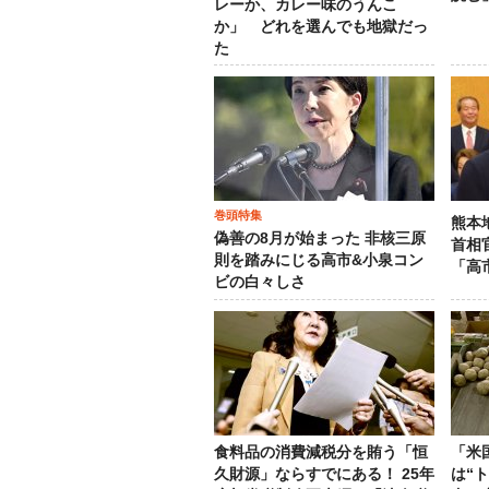
レーか、カレー味のうんこ
か」 どれを選んでも地獄だっ
た
巻頭特集
熊本
偽善の8月が始まった 非核三原
首相
則を踏みにじる高市&小泉コン
「高
ビの白々しさ
食料品の消費減税分を賄う「恒
「米
久財源」ならすでにある！ 25年
は“