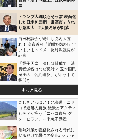
首相・愛子内親王とは絶望的格
差
トランプ大統領もそっぽ 表面化
した日米包囲網「反高市」うね
り急拡大…2大後ろ盾が剥落
自民税調会が紛糾し党内大荒
れ！ 高市首相「消費税減税」で
いよいよトドメ…反対派議員が
証言
「愛子天皇」潰しは賛成で、消
費税減税はなぜ反対？ 玉木国民
民主の「公約違反」がネットで
袋叩き
もっと見る
楽しさいっぱい！北海道・ニセ
コで避暑の夏旅 絶景とアクティ
ビティが揃う「ニセコ東急 グラ
ン・ヒラフ」～東急不動産
暑熱対策が義務化される時代に
貼るだけで暑さの変化がわかる