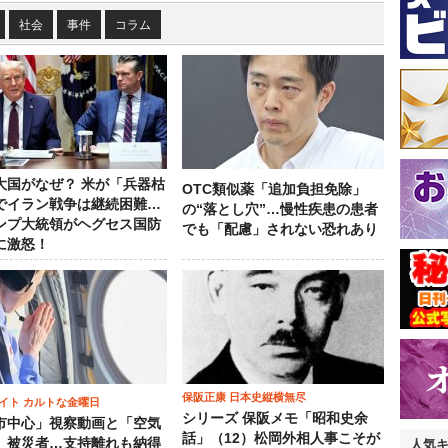
社会
事件
コラム
大国がなぜ？ 米が「兵器枯
OTC類似薬「追加負担免除」
でイラン戦争は継続困難…
の“落とし穴”…慢性疾患の患者
ンプ大統領がヘグセス国防
でも「配慮」されない恐れあり
に激怒！
保阪正康 日本史縦横無尽
イト カルトな金曜日
シリーズ 保阪メモ「昭和史余
市中心」視察動画と「空気
話」（12）松岡外相人事こそが
」被災者…支持離れも納得
人気