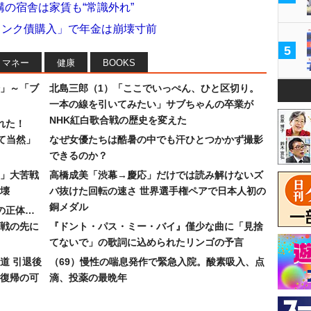
の宿舎は家賃も“常識外れ”
ジャンク債購入」で年金は崩壊寸前
5
マネー
健康
BOOKS
」～「ブ
北島三郎（1）「ここでいっぺん、ひと区切り。
一本の線を引いてみたい」サブちゃんの卒業が
NHK紅白歌合戦の歴史を変えた
れた！
て当然」
なぜ女優たちは酷暑の中でも汗ひとつかかず撮影
できるのか？
30」大苦戦
高橋成美「渋幕→慶応」だけでは読み解けないズ
壊
バ抜けた回転の速さ 世界選手権ペアで日本人初の
銅メダル
”の正体…
合戦の先に
『ドント・パス・ミー・バイ』僅少な曲に「見捨
てないで」の歌詞に込められたリンゴの予言
道 引退後
（69）慢性の喘息発作で緊急入院。酸素吸入、点
復帰の可
滴、投薬の最晩年