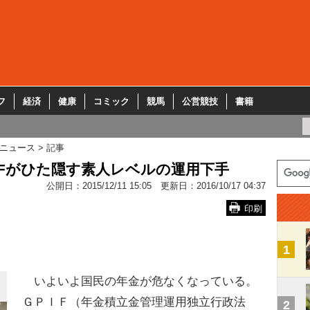
フ
経済
健康
コミック
競馬
公営競技
書籍
ニュース
記事
IFがひた隠す素人レベルの運用下手
公開日：
2015/12/11 15:05
更新日：
2016/10/17 04:37
印刷
1
いよいよ国民の年金が危なくなっている。
ＧＰＩＦ（年金積立金管理運用独立行政法
2