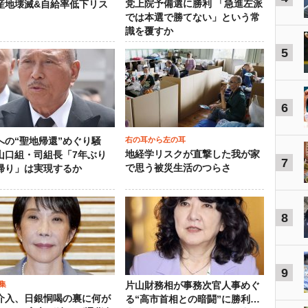
党上院予備選に勝利 「急進左派
産地壊滅&自給率低下リス
では本選で勝てない」という常
識を覆すか
5
6
右の耳から左の耳
への“聖地帰還”めぐり騒
地経学リスクが直撃した我が家
山口組・司組長「7年ぶり
7
で思う被災生活のつらさ
帰り」は実現するか
8
9
集
片山財務相が事務次官人事めぐ
介入、日銀恫喝の裏に何が
る“高市首相との暗闘”に勝利…