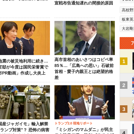
宣戦布告通知遅れの間接的原因
高校野
板東英
大岩剛
高市首相のあいさつはコピペ率
1
地震の被災地利用に続き…
85％…「広島への思い」石破前
官邸が今度は国民栄誉賞で
首相・愛子内親王とは絶望的格
市PR動画」作成し大炎上
差
2
3
トランプ2.0 現地リポート
国産ジャガイモ」輸入解禁
「ミシガンのマムダニ」が民主
トランプ対策”？ 恐怖の病害
4