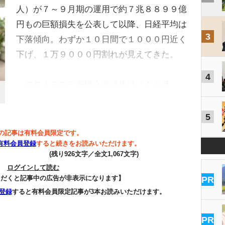
人）が７～９月期の運用で約７兆８８９９億
円もの巨額損失を公表して以降、日経平均は
3
下落傾向。わずか１０日間で１０００円近く
下げ、１万９０００円割れが見えてきた。
4
ＧＰＩＦの三石博之審議役は「１０月…
5
の記事は有料会員限定です。
有料会員登録
すると続きをお読みいただけます。
(残り926文字／全文1,067文字)
ログインして読む
ただくと記事中の広告が非表示になります】
PR
登録
すると有料会員限定記事が3本お読みいただけます。
PR