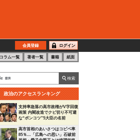
会員登録
ログイン
コラム一覧
著者一覧
書籍
紙面
政治のアクセスランキング
支持率急落の高市政権がV字回復
画策 内閣改造でクビ切り不可避
な“ポンコツ”5大臣の名前
高市首相のあいさつはコピペ率
85％…「広島への思い」石破前