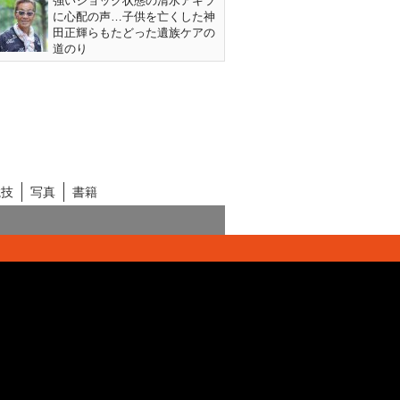
強いショック状態の清水アキラ
に心配の声…子供を亡くした神
田正輝らもたどった遺族ケアの
道のり
競技
写真
書籍