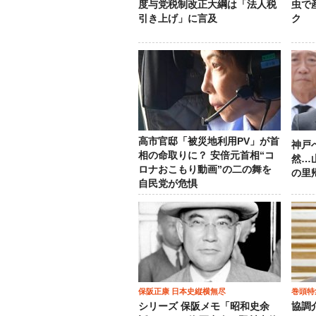
度与党税制改正大綱は「法人税
虫で
引き上げ」に言及
ク
高市官邸「被災地利用PV」が首
神戸
相の命取りに？ 安倍元首相“コ
然…
ロナおこもり動画”の二の舞を
の里
自民党が危惧
保阪正康 日本史縦横無尽
巻頭特
シリーズ 保阪メモ「昭和史余
協調