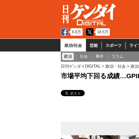
6.6万
18.5万
政治/社会
芸能
スポーツ
ライ
政治
社会
事件
コラム
日刊ゲンダイDIGITAL
政治・社会
政治
市場平均下回る成績…GP