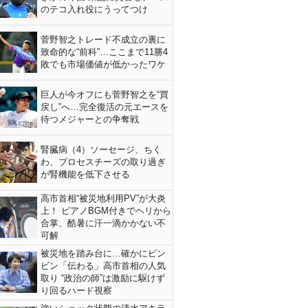
のテコ入れ役にうってつけ
菅野智之トレード不成立の裏に
致命的な“前科”…ここまで11勝4
敗でも市場価値が低かったワケ
巨人が今オフにも菅野智之を“買
戻し”へ…完全復活の元エースを
待つメジャーとの争奪戦
腎臓病（4）ソーセージ、ちく
わ、プロセスチーズの取り過ぎ
が腎機能を低下させる
高市首相“被災地利用PV”が大炎
上！ ピアノBGM付きでヘリから
合掌、酷暑に汗一滴かかない不
可解
被災地を踏み台に…確かにビン
ビン「伝わる」高市首相の人気
取り “政治の師”は激励に駆けず
り回るハード視察