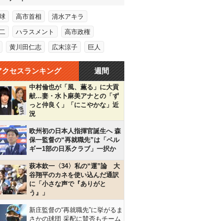
球
高市首相
清水アキラ
二
ハラスメント
高市政権
黄川田仁志
広末涼子
巨人
アクセスランキング
週間
中村倫也が「風、薫る」に大貢
献…妻・水卜麻美アナとの「ず
っと仲良く」「にこやかな」近
況
欧州初の日本人指揮官誕生へ 森
保一監督の“再就職先”は「ベル
ギー1部の日系クラブ」一択か
萩本欽一〈34〉私の“運”論 大
谷翔平のカネを使い込んだ通訳
に「小さな声で『ありがと
う』」
新庄監督の“再就職先”に挙がるま
さかの球団 采配に賛否もチーム