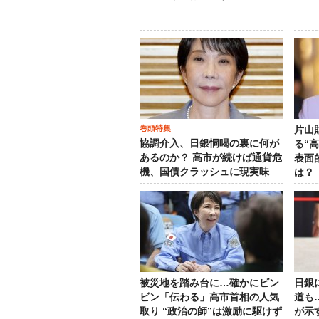
巻頭特集
片山
協調介入、日銀恫喝の裏に何が
る“
あるのか？ 高市が続けば通貨危
表面
機、国債クラッシュに現実味
は？
被災地を踏み台に…確かにビン
日銀
ビン「伝わる」高市首相の人気
道も
取り “政治の師”は激励に駆けず
が示