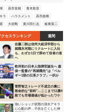
球
高市首相
青木歌音
キラ
ハラスメント
高市政権
苗
大岩剛
黄川田仁志
板東英二
アクセスランキング
週間
佐藤二朗は信州大経済学部から
就職氷河期にリクルートに入社
も、わずか1日で辞めて役者の道
へ
欧州初の日本人指揮官誕生へ 森
保一監督の“再就職先”は「ベル
ギー1部の日系クラブ」一択か
菅野智之トレード不成立の裏に
致命的な“前科”…ここまで11勝4
敗でも市場価値が低かったワケ
強いショック状態の清水アキラ
に心配の声…子供を亡くした神