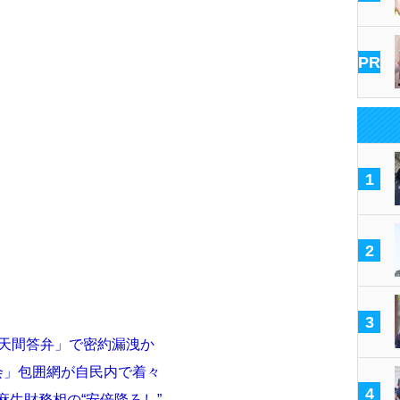
PR
1
2
3
普天間答弁」で密約漏洩か
会」包囲網が自民内で着々
4
麻生財務相の“安倍降ろし”