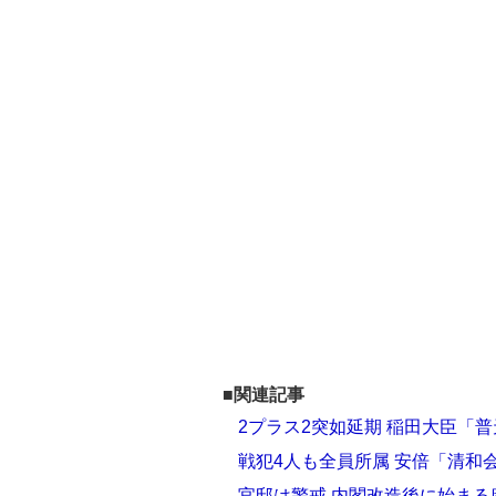
■関連記事
2プラス2突如延期 稲田大臣「
戦犯4人も全員所属 安倍「清和
官邸は警戒 内閣改造後に始まる