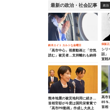
最新の政治・社会記事
政治
保阪正
鈴木エイト カルトな金曜日
シリ
「高市中心」視察動画と「空気
話」
読む」被災者…支持離れも納得
宣戦
高市
熊本地震の被災地利用に続き…
85
首相官邸が今度は国民栄誉賞で
首相
「高市PR動画」作成し大炎上