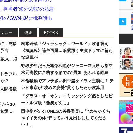
 担当者“海外栄転”の姑息
相の“GW外遊”に批判噴出
5
マネー
健康
BOOKS
に「見捨
松本若菜「ジュラシック・ワールド」吹き替え
予言
《棒読み》論争再燃…暗雲漂う主演ドラマに新た
な逆風が
素吸入、点
野球少年だった亀梨和也がジャニーズ入所も都立
水元高校に合格するまでの“男気”あふれる経緯
トラブル
すか？
不倫騒動でアンチ多い田中圭をドラマ主演に？ テ
レビ東京が“攻めの姿勢”貫くしたたか皮算用
人間模様
『グラス・オニオン』コミックソング然としたビ
ートルズ版「微笑がえし」
ラから10
女優に
田中樹がSixTONESの美容番長に「“めちゃくち
ゃイイ男の休日”っていう見出しにしてくださ
い！」