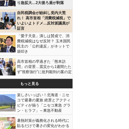
り急拡大…2大後ろ盾が剥落
自民税調会が紛糾し党内大荒
れ！ 高市首相「消費税減税」で
いよいよトドメ…反対派議員が
証言
「愛子天皇」潰しは賛成で、消
費税減税はなぜ反対？ 玉木国民
民主の「公約違反」がネットで
袋叩き
高市首相の早過ぎた「熊本訪
問」の背景…震災から1週間たた
ず“視察強行”に批判殺到の案の定
もっと見る
楽しさいっぱい！北海道・ニセ
コで避暑の夏旅 絶景とアクティ
ビティが揃う「ニセコ東急 グラ
ン・ヒラフ」～東急不動産
暑熱対策が義務化される時代に
貼るだけで暑さの変化がわかる