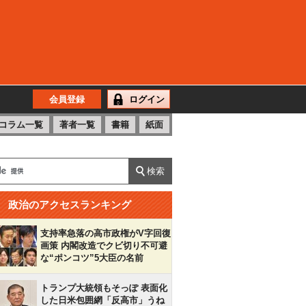
会員登録
ログイン
コラム一覧
著者一覧
書籍
紙面
政治のアクセスランキング
支持率急落の高市政権がV字回復
画策 内閣改造でクビ切り不可避
な“ポンコツ”5大臣の名前
トランプ大統領もそっぽ 表面化
した日米包囲網「反高市」うね