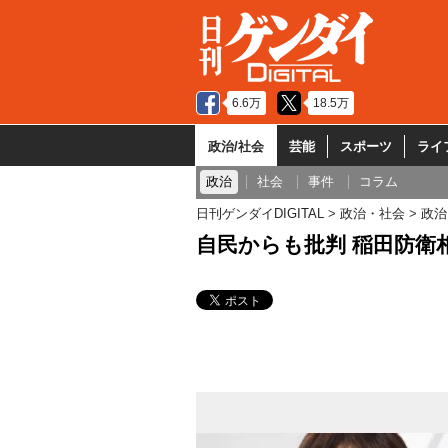
6.6万
18.5万
政治/社会
芸能
スポーツ
ライ
政治
社会
事件
コラム
日刊ゲンダイDIGITAL
政治・社会
政治
自民からも批判 稲田防衛