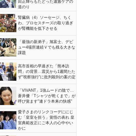
田正輝らもたどった遺族ケアの
道のり
腎臓病（4）ソーセージ、ちく
わ、プロセスチーズの取り過ぎ
が腎機能を低下させる
「最強の新弟子」旭富士、デビ
ュー4場所連続Ｖでも残る大きな
課題
高市首相の早過ぎた「熊本訪
問」の背景…震災から1週間たた
ず“視察強行”に批判殺到の案の定
「VIVANT」1強ムードの陰で…
蒼井優「Tシャツが乾くまで」が
呼び覚ます"連ドラ本来の快感"
愛子さまのリンクコーデににじ
む「皇室を担う」覚悟の表れ 皇
室典範改正にご本人の心中やい
かに