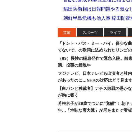
稲田防衛相は日報問題やる気なし
朝鮮半島危機も他人事 稲田防衛
芸能
スポーツ
ライフ
『ドント・パス・ミー・バイ』僅少な曲
てないで」の歌詞に込められたリンゴの
（69）慢性の喘息発作で緊急入院。酸
滴、投薬の最晩年
フジテレビ、日本テレビも出演者と社内
があったのに…NHKの対応はどう見ま
【白パンと独裁者】ナチス敗戦の愚かな
が胸に響く
芳根京子が29歳でついに“覚醒”！ 朝ド
年…「地味な実力派」が局をまたぐ看板