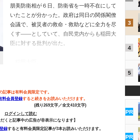
朋美防衛相が６日、防衛省を一時不在にして
いたことが分かった。政府は同日の関係閣僚
3
会議で、被災者の救命・救助などに全力を尽
くす――としていて、自民党内からも稲田大
臣に対する批判が出た。
4
稲田大臣…
5
の記事は有料会員限定です。
有料会員登録
すると続きをお読みいただけます。
(残り269文字／全文410文字)
PR
ログインして読む
ただくと記事中の広告が非表示になります】
登録
すると有料会員限定記事が3本お読みいただけます。
PR