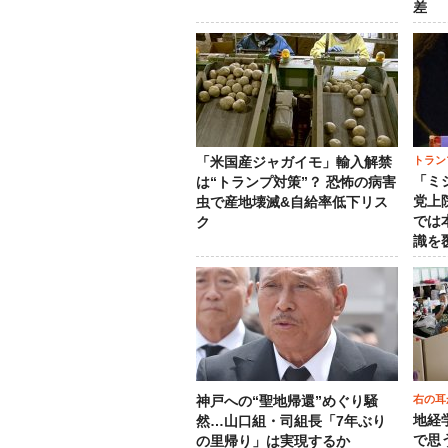
差
トラン
「米国産ジャガイモ」輸入解禁
「ミ
は“トランプ対策”？ 恐怖の病害
党上
虫で産地壊滅&自給率低下リス
では
ク
識を
右の耳
神戸への“聖地帰還”めぐり騒
地経
然…山口組・司組長「7年ぶり
で思
の里帰り」は実現するか