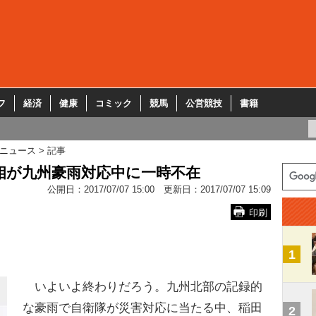
フ
経済
健康
コミック
競馬
公営競技
書籍
ニュース
記事
相が九州豪雨対応中に一時不在
公開日：
2017/07/07 15:00
更新日：
2017/07/07 15:09
印刷
1
いよいよ終わりだろう。九州北部の記録的
な豪雨で自衛隊が災害対応に当たる中、稲田
2