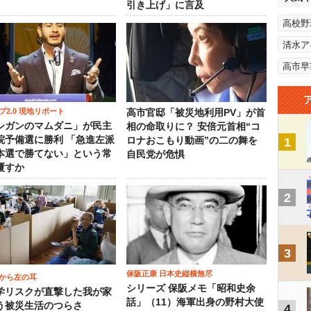
引き上げ」に言及
高校野
清水ア
高市早
プ2.0 現地リポート
高市官邸「被災地利用PV」が首
シガンのマムダニ」が民主
相の命取りに？ 安倍元首相“コ
院予備選に勝利 「急進左派
ロナおこもり動画”の二の舞を
1
本選で勝てない」という常
自民党が危惧
覆すか
2
3
保阪正康 日本史縦横無尽
から左の耳
シリーズ 保阪メモ「昭和史余
学リスクが直撃した我が家
話」（11）海軍出身の野村大使
う被災生活のつらさ
4