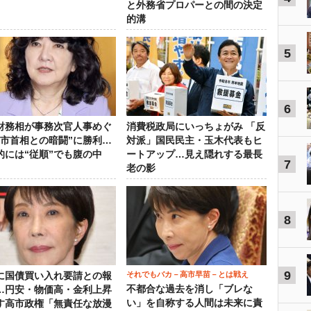
と外務省プロパーとの間の決定
的溝
5
6
財務相が事務次官人事めぐ
消費税政局にいっちょがみ 「反
高市首相との暗闘”に勝利…
対派」国民民主・玉木代表もヒ
的には“従順”でも腹の中
ートアップ…見え隠れする最長
7
老の影
8
9
それでもバカ－高市早苗－とは戦え
に国債買い入れ要請との報
不都合な過去を消し「ブレな
…円安・物価高・金利上昇
い」を自称する人間は未来に責
す高市政権「無責任な放漫