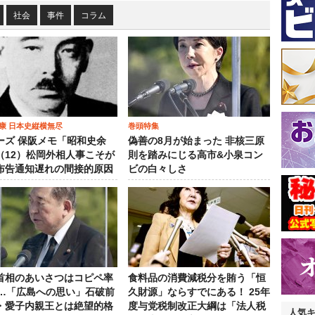
社会
事件
コラム
康 日本史縦横無尽
巻頭特集
ーズ 保阪メモ「昭和史余
偽善の8月が始まった 非核三原
（12）松岡外相人事こそが
則を踏みにじる高市&小泉コン
布告通知遅れの間接的原因
ビの白々しさ
首相のあいさつはコピペ率
食料品の消費減税分を賄う「恒
％…「広島への思い」石破前
久財源」ならすでにある！ 25年
・愛子内親王とは絶望的格
度与党税制改正大綱は「法人税
人気