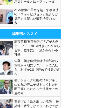
示温シールとは～ファンケル
AGA治療に革命を起こす検査技
術「スキャビジョン」銀クリが
提示する新しい薄毛治療のあり
方
編集部オススメ
高市首相“被災地利用PV”が大炎
上！ ピアノBGM付きでヘリから
合掌、酷暑に汗一滴かかない不
可解
佐藤二朗は信州大経済学部から
就職氷河期にリクルートに入社
も、わずか1日で辞めて役者の道
へ
強いショック状態の清水アキラ
に心配の声…子供を亡くした神
田正輝らもたどった遺族ケアの
道のり
石原プロ「炊き出しの流儀」 被
災地一番乗りがエラいわけでは