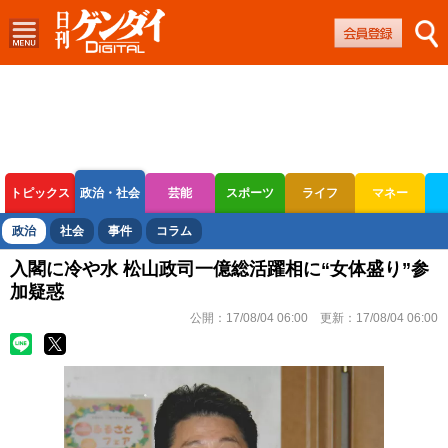
トピックス
政治・社会
芸能
スポーツ
ライフ
マネー
ボートレース
競輪
オートレース
政治
社会
事件
コラム
入閣に冷や水 松山政司一億総活躍相に“女体盛り”参
加疑惑
公開：
17/08/04 06:00
更新：
17/08/04 06:00