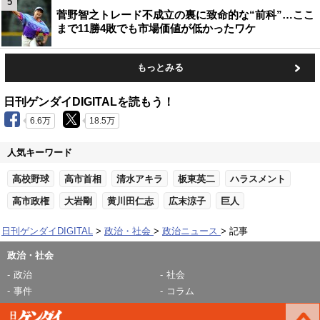
5
菅野智之トレード不成立の裏に致命的な“前科”…ここ
まで11勝4敗でも市場価値が低かったワケ
もっとみる
日刊ゲンダイDIGITALを読もう！
6.6万
18.5万
人気キーワード
高校野球
高市首相
清水アキラ
板東英二
ハラスメント
高市政権
大岩剛
黄川田仁志
広末涼子
巨人
日刊ゲンダイDIGITAL
政治・社会
政治ニュース
記事
政治・社会
政治
社会
事件
コラム