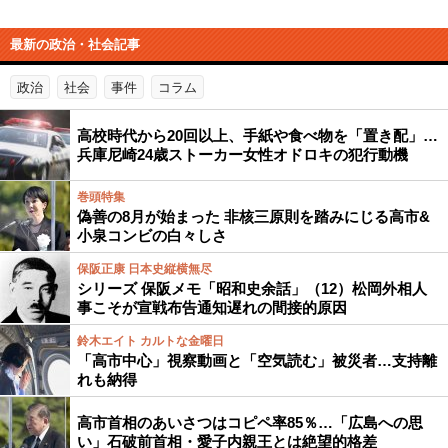
最新の政治・社会記事
政治
社会
事件
コラム
高校時代から20回以上、手紙や食べ物を「置き配」…
兵庫尼崎24歳ストーカー女性オドロキの犯行動機
巻頭特集
偽善の8月が始まった 非核三原則を踏みにじる高市&
小泉コンビの白々しさ
保阪正康 日本史縦横無尽
シリーズ 保阪メモ「昭和史余話」（12）松岡外相人
事こそが宣戦布告通知遅れの間接的原因
鈴木エイト カルトな金曜日
「高市中心」視察動画と「空気読む」被災者…支持離
れも納得
高市首相のあいさつはコピペ率85％…「広島への思
い」石破前首相・愛子内親王とは絶望的格差