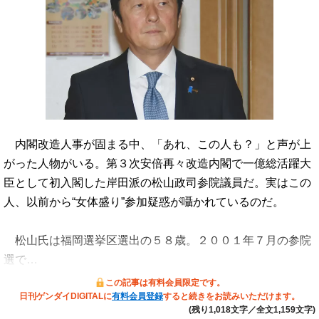
内閣改造人事が固まる中、「あれ、この人も？」と声が上
がった人物がいる。第３次安倍再々改造内閣で一億総活躍大
臣として初入閣した岸田派の松山政司参院議員だ。実はこの
人、以前から“女体盛り”参加疑惑が囁かれているのだ。
松山氏は福岡選挙区選出の５８歳。２００１年７月の参院
選で…
この記事は有料会員限定です。
日刊ゲンダイDIGITALに
有料会員登録
すると続きをお読みいただけます。
(残り1,018文字／全文1,159文字)