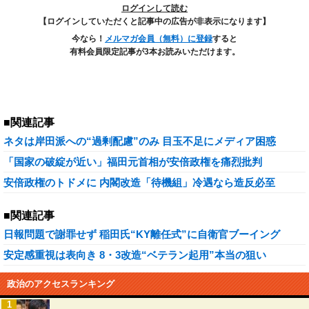
ログインして読む
【ログインしていただくと記事中の広告が非表示になります】
今なら！
メルマガ会員（無料）に登録
すると
有料会員限定記事が3本お読みいただけます。
■関連記事
ネタは岸田派への“過剰配慮”のみ 目玉不足にメディア困惑
「国家の破綻が近い」福田元首相が安倍政権を痛烈批判
安倍政権のトドメに 内閣改造「待機組」冷遇なら造反必至
■関連記事
日報問題で謝罪せず 稲田氏“KY離任式”に自衛官ブーイング
安定感重視は表向き 8・3改造“ベテラン起用”本当の狙い
政治のアクセスランキング
1