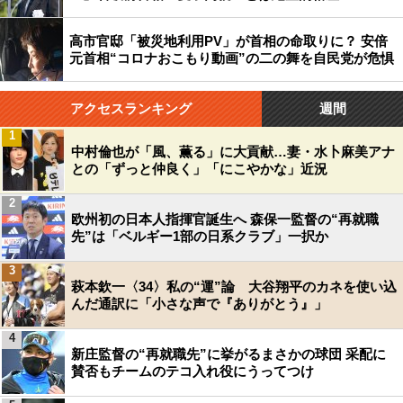
高市官邸「被災地利用PV」が首相の命取りに？ 安倍
元首相“コロナおこもり動画”の二の舞を自民党が危惧
アクセスランキング
週間
1
中村倫也が「風、薫る」に大貢献…妻・水卜麻美アナ
との「ずっと仲良く」「にこやかな」近況
2
欧州初の日本人指揮官誕生へ 森保一監督の“再就職
先”は「ベルギー1部の日系クラブ」一択か
3
萩本欽一〈34〉私の“運”論 大谷翔平のカネを使い込
んだ通訳に「小さな声で『ありがとう』」
4
新庄監督の“再就職先”に挙がるまさかの球団 采配に
賛否もチームのテコ入れ役にうってつけ