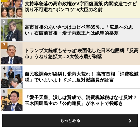
支持率急落の高市政権がV字回復画策 内閣改造でクビ
切り不可避な“ポンコツ”5大臣の名前
2
高市首相のあいさつはコピペ率85％…「広島への思
い」石破前首相・愛子内親王とは絶望的格差
3
トランプ大統領もそっぽ 表面化した日米包囲網「反高
市」うねり急拡大…2大後ろ盾が剥落
4
自民税調会が紛糾し党内大荒れ！ 高市首相「消費税減
税」でいよいよトドメ…反対派議員が証言
5
「愛子天皇」潰しは賛成で、消費税減税はなぜ反対？
玉木国民民主の「公約違反」がネットで袋叩き
もっとみる