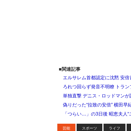
■関連記事
エルサレム首都認定に沈黙 安
ろれつ回らず発音不明瞭 トラ
単独直撃 デニス・ロッドマンが
偽りだった“拉致の安倍” 横田早
「つらい…」の3日後 昭恵夫人“
芸能
スポーツ
ライフ