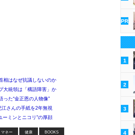
PR
1
倍首相はなぜ抗議しないのか
2
ンプ大統領は「構語障害」か
語った“金正恩の人物像”
紀江さんの手紙を2年無視
3
ユーミンとニコリ”の厚顔
マネー
健康
BOOKS
4