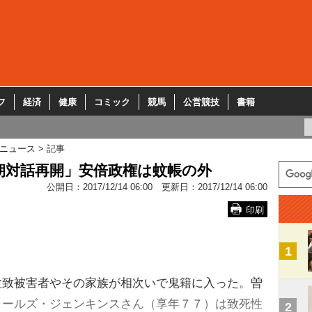
フ
経済
健康
コミック
競馬
公営競技
書籍
ニュース
記事
朝対話再開」安倍政権は蚊帳の外
公開日：
2017/12/14 06:00
更新日：
2017/12/14 06:00
印刷
1
致被害者やその家族が相次いで鬼籍に入った。曽
ャールズ・ジェンキンスさん（享年７７）は致死性
2