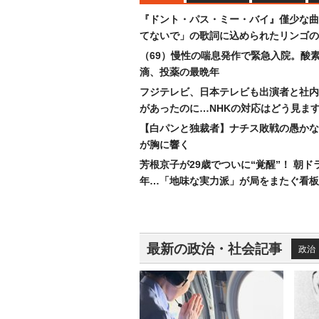
『ドント・パス・ミー・バイ』僅少な曲
てないで」の歌詞に込められたリンゴの
（69）慢性の喘息発作で緊急入院。酸
滴、投薬の最晩年
フジテレビ、日本テレビも出演者と社内
があったのに…NHKの対応はどう見ま
【白パンと独裁者】ナチス敗戦の愚かな
が胸に響く
芳根京子が29歳でついに“覚醒”！ 朝ド
年…「地味な実力派」が局をまたぐ看板
最新の政治・社会記事
政治