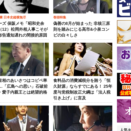
康 日本史縦横無尽
巻頭特集
ーズ 保阪メモ「昭和史余
偽善の8月が始まった 非核三原
（12）松岡外相人事こそが
則を踏みにじる高市&小泉コン
布告通知遅れの間接的原因
ビの白々しさ
首相のあいさつはコピペ率
食料品の消費減税分を賄う「恒
％…「広島への思い」石破前
久財源」ならすでにある！ 25年
・愛子内親王とは絶望的格
度与党税制改正大綱は「法人税
引き上げ」に言及
人気