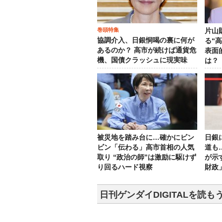
巻頭特集
片山
協調介入、日銀恫喝の裏に何が
る“
あるのか？ 高市が続けば通貨危
表面
機、国債クラッシュに現実味
は？
被災地を踏み台に…確かにビン
日銀
ビン「伝わる」高市首相の人気
道も
取り “政治の師”は激励に駆けず
が示
り回るハード視察
財政
日刊ゲンダイDIGITALを読も