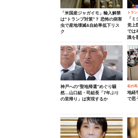
トラン
「米国産ジャガイモ」輸入解禁
「ミ
は“トランプ対策”？ 恐怖の病害
党上
虫で産地壊滅&自給率低下リス
では
ク
識を
右の耳
神戸への“聖地帰還”めぐり騒
地経
然…山口組・司組長「7年ぶり
で思
の里帰り」は実現するか