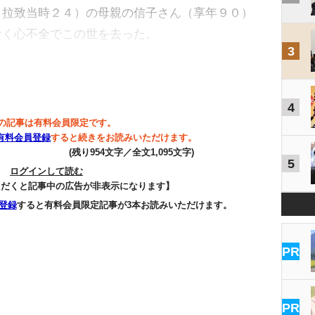
（拉致当時２４）の母親の信子さん（享年９０）
なく心不全でこの世を去った。
3
4
の記事は有料会員限定です。
有料会員登録
すると続きをお読みいただけます。
(残り954文字／全文1,095文字)
5
ログインして読む
ただくと記事中の広告が非表示になります】
登録
すると有料会員限定記事が3本お読みいただけます。
PR
PR