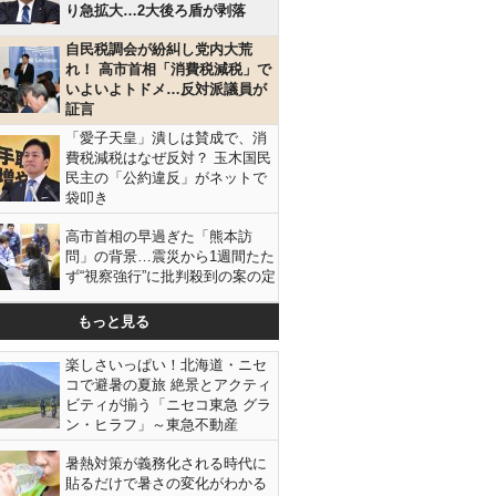
り急拡大…2大後ろ盾が剥落
自民税調会が紛糾し党内大荒
れ！ 高市首相「消費税減税」で
いよいよトドメ…反対派議員が
証言
「愛子天皇」潰しは賛成で、消
費税減税はなぜ反対？ 玉木国民
民主の「公約違反」がネットで
袋叩き
高市首相の早過ぎた「熊本訪
問」の背景…震災から1週間たた
ず“視察強行”に批判殺到の案の定
もっと見る
楽しさいっぱい！北海道・ニセ
コで避暑の夏旅 絶景とアクティ
ビティが揃う「ニセコ東急 グラ
ン・ヒラフ」～東急不動産
暑熱対策が義務化される時代に
貼るだけで暑さの変化がわかる