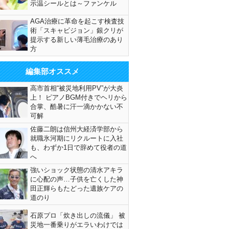
示温シールとは～ファンケル
AGA治療に革命を起こす検査技
術「スキャビジョン」銀クリが
提示する新しい薄毛治療のあり
方
編集部オススメ
高市首相“被災地利用PV”が大炎
上！ ピアノBGM付きでヘリから
合掌、酷暑に汗一滴かかない不
可解
佐藤二朗は信州大経済学部から
就職氷河期にリクルートに入社
も、わずか1日で辞めて役者の道
へ
強いショック状態の清水アキラ
に心配の声…子供を亡くした神
田正輝らもたどった遺族ケアの
道のり
石原プロ「炊き出しの流儀」 被
災地一番乗りがエラいわけでは