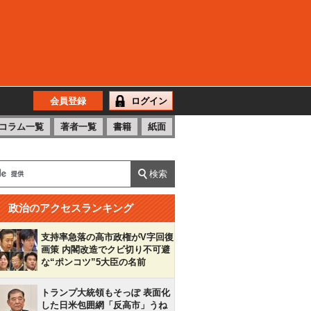
会員登録
ログイン
コラム一覧
著者一覧
書籍
紙面
政治のアクセスランキング
支持率急落の高市政権がV字回復
画策 内閣改造でクビ切り不可避
な“ポンコツ”5大臣の名前
トランプ大統領もそっぽ 表面化
した日米包囲網「反高市」うね