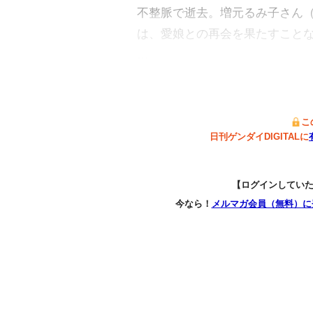
不整脈で逝去。増元るみ子さん
は、愛娘との再会を果たすこと
…
こ
日刊ゲンダイDIGITALに
【ログインしてい
今なら！
メルマガ会員（無料）に