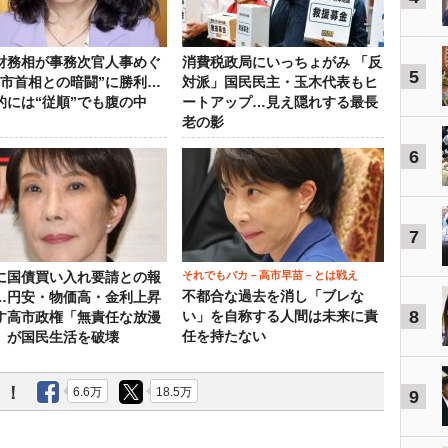
財務相が事務次官人事めぐ
消費税政局にいっちょがみ 「反
5
高市首相との暗闘”に勝利…
対派」国民民主・玉木代表もヒ
的には“従順”でも腹の中
ートアップ…見え隠れする最長
老の影
6
7
それでもバカ－高市早苗－とは戦え
に国債買い入れ要請との報
不都合な過去を消し「ブレな
…円安・物価高・金利上昇
8
い」を自称する人間は未来に責
す高市政権「無責任な放漫
任を持たない
」が国民生活を破壊
う！
6.6万
18.5万
9