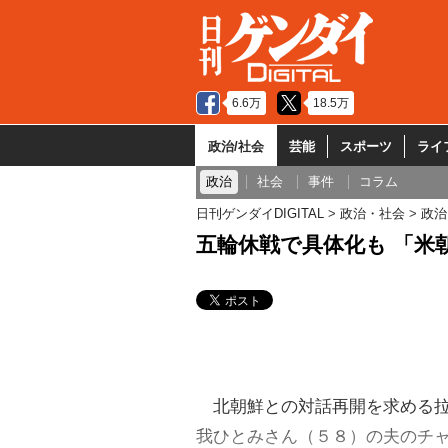
6.6万
18.5万
政治/社会
芸能
スポーツ
ライ
政治
社会
事件
コラム
日刊ゲンダイDIGITAL
政治・社会
政治
五輪休戦で具体化も 「米
北朝鮮との対話再開を求める拉
我ひとみさん（５８）の夫のチ