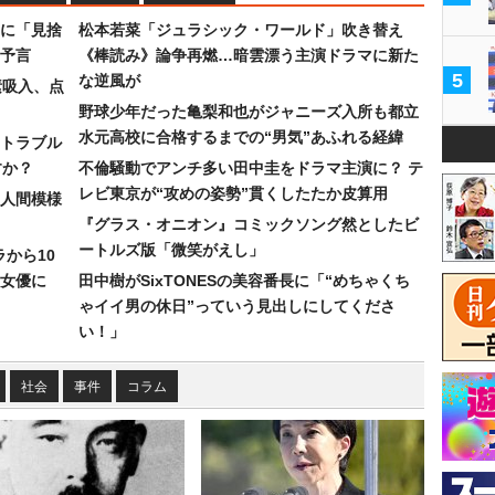
に「見捨
松本若菜「ジュラシック・ワールド」吹き替え
予言
《棒読み》論争再燃…暗雲漂う主演ドラマに新た
5
な逆風が
素吸入、点
野球少年だった亀梨和也がジャニーズ入所も都立
水元高校に合格するまでの“男気”あふれる経緯
トラブル
すか？
不倫騒動でアンチ多い田中圭をドラマ主演に？ テ
レビ東京が“攻めの姿勢”貫くしたたか皮算用
人間模様
『グラス・オニオン』コミックソング然としたビ
ートルズ版「微笑がえし」
ラから10
女優に
田中樹がSixTONESの美容番長に「“めちゃくち
ゃイイ男の休日”っていう見出しにしてくださ
い！」
社会
事件
コラム