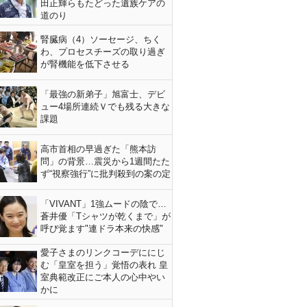
田正輝らもたどった遺族ケアの
道のり
腎臓病（4）ソーセージ、ちく
わ、プロセスチーズの取り過ぎ
が腎機能を低下させる
「最強の新弟子」旭富士、デビ
ュー4場所連続Ｖでも残る大きな
課題
高市首相の早過ぎた「熊本訪
問」の背景…震災から1週間たた
ず“視察強行”に批判殺到の案の定
「VIVANT」1強ムードの陰で…
蒼井優「Tシャツが乾くまで」が
呼び覚ます"連ドラ本来の快感"
愛子さまのリンクコーデににじ
む「皇室を担う」覚悟の表れ 皇
室典範改正にご本人の心中やい
かに