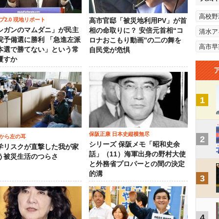
高校野
プ2.0 現地リポート
高市官邸「被災地利用PV」が首
シガンのマムダニ」が民主
相の命取りに？ 安倍元首相“コ
清水ア
院予備選に勝利 「急進左派
ロナおこもり動画”の二の舞を
高市早
本選で勝てない」という常
自民党が危惧
覆すか
1
保阪正康 日本史縦横無尽
から左の耳
2
シリーズ 保阪メモ「昭和史余
学リスクが直撃した我が家
話」（11）海軍出身の野村大使
う被災生活のつらさ
と外務省プロパーとの間の決定
的溝
3
4