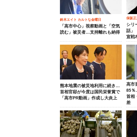
保阪正
鈴木エイト カルトな金曜日
シリ
「高市中心」視察動画と「空気
話」
読む」被災者…支持離れも納得
宣戦
高市
熊本地震の被災地利用に続き…
85
首相官邸が今度は国民栄誉賞で
首相
「高市PR動画」作成し大炎上
差