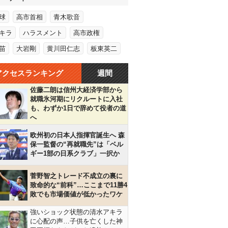
球
高市首相
青木歌音
キラ
ハラスメント
高市政権
苗
大岩剛
黄川田仁志
板東英二
アクセスランキング
週間
佐藤二朗は信州大経済学部から
就職氷河期にリクルートに入社
も、わずか1日で辞めて役者の道
へ
欧州初の日本人指揮官誕生へ 森
保一監督の“再就職先”は「ベル
ギー1部の日系クラブ」一択か
菅野智之トレード不成立の裏に
致命的な“前科”…ここまで11勝4
敗でも市場価値が低かったワケ
強いショック状態の清水アキラ
に心配の声…子供を亡くした神