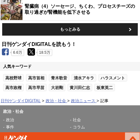
5
腎臓病（4）ソーセージ、ちくわ、プロセスチーズの
取り過ぎが腎機能を低下させる
もっとみる
日刊ゲンダイDIGITALを読もう！
6.6万
18.5万
人気キーワード
高校野球
高市首相
青木歌音
清水アキラ
ハラスメント
高市政権
高市早苗
大岩剛
黄川田仁志
板東英二
日刊ゲンダイDIGITAL
政治・社会
政治ニュース
記事
政治・社会
政治
社会
事件
コラム