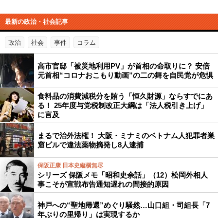
最新の政治・社会記事
政治
社会
事件
コラム
高市官邸「被災地利用PV」が首相の命取りに？ 安倍
元首相“コロナおこもり動画”の二の舞を自民党が危惧
食料品の消費減税分を賄う「恒久財源」ならすでにあ
る！ 25年度与党税制改正大綱は「法人税引き上げ」
に言及
まるで治外法権！ 大阪・ミナミのベトナム人犯罪者巣
窟ビルで違法薬物摘発し8人逮捕
保阪正康 日本史縦横無尽
シリーズ 保阪メモ「昭和史余話」（12）松岡外相人
事こそが宣戦布告通知遅れの間接的原因
神戸への“聖地帰還”めぐり騒然…山口組・司組長「7
年ぶりの里帰り」は実現するか