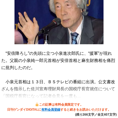
“安倍降ろし”の先頭に立つ小泉進次郎氏に、“援軍”が現れ
た。父親の小泉純一郎元首相が安倍首相と麻生財務相を痛烈
に批判したのだ。
小泉元首相は１３日、ＢＳテレビの番組に出演。公文書改
ざんを指示した佐川宣寿理財局長の国税庁長官就任について
「国税庁長官になって記者会見を一度も…
この記事は有料会員限定です。
日刊ゲンダイDIGITALに
有料会員登録
すると続きをお読みいただけます。
(残り266文字／全文407文字)