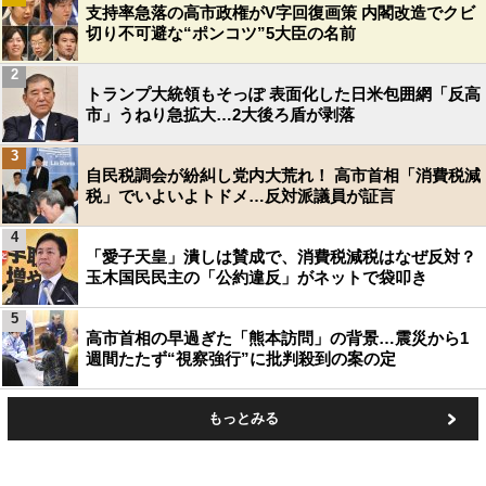
支持率急落の高市政権がV字回復画策 内閣改造でクビ
切り不可避な“ポンコツ”5大臣の名前
2
トランプ大統領もそっぽ 表面化した日米包囲網「反高
市」うねり急拡大…2大後ろ盾が剥落
3
自民税調会が紛糾し党内大荒れ！ 高市首相「消費税減
税」でいよいよトドメ…反対派議員が証言
4
「愛子天皇」潰しは賛成で、消費税減税はなぜ反対？
玉木国民民主の「公約違反」がネットで袋叩き
5
高市首相の早過ぎた「熊本訪問」の背景…震災から1
週間たたず“視察強行”に批判殺到の案の定
もっとみる