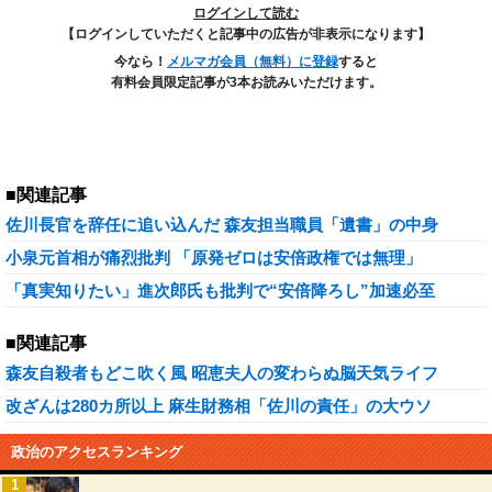
ログインして読む
【ログインしていただくと記事中の広告が非表示になります】
今なら！
メルマガ会員（無料）に登録
すると
有料会員限定記事が3本お読みいただけます。
■関連記事
佐川長官を辞任に追い込んだ 森友担当職員「遺書」の中身
小泉元首相が痛烈批判 「原発ゼロは安倍政権では無理」
「真実知りたい」進次郎氏も批判で“安倍降ろし”加速必至
■関連記事
森友自殺者もどこ吹く風 昭恵夫人の変わらぬ脳天気ライフ
改ざんは280カ所以上 麻生財務相「佐川の責任」の大ウソ
政治のアクセスランキング
1