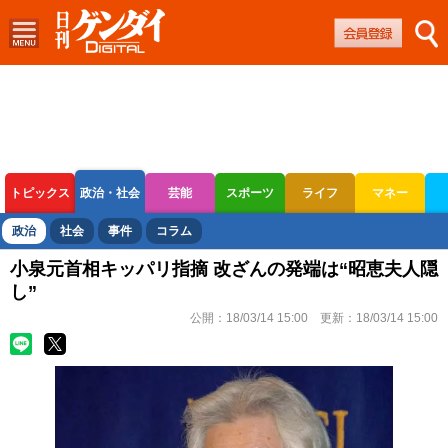
トピックス
政治・社会
芸能
スポーツ
ライフ
マネー
ボートレース
競輪
オートレース
政治
社会
事件
コラム
小泉元首相キッパリ指摘 改ざんの発端は“昭恵夫人隠
し”
公開：
18/03/14 15:00
更新：
18/03/14 15:00