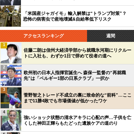
「米国産ジャガイモ」輸入解禁は“トランプ対策”？
恐怖の病害虫で産地壊滅&自給率低下リスク
アクセスランキング
週間
1
佐藤二朗は信州大経済学部から就職氷河期にリクルー
トに入社も、わずか1日で辞めて役者の道へ
2
欧州初の日本人指揮官誕生へ 森保一監督の“再就職
先”は「ベルギー1部の日系クラブ」一択か
3
菅野智之トレード不成立の裏に致命的な“前科”…ここ
まで11勝4敗でも市場価値が低かったワケ
4
強いショック状態の清水アキラに心配の声…子供を亡
くした神田正輝らもたどった遺族ケアの道のり