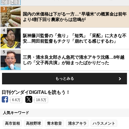
3
国内の米価格は下がる一方…“早場米”の概算金は前年
より4割下回り農家からは悲鳴が
4
阪神藤川監督の「焦り」「短気」「采配」に大きな不
安…岡田前監督もチクリ「崩れてる感じするわ」
5
三男・清水良太郎さん急死で清水アキラ沈痛…8年越
しの「父子再共演」が始まったばかりだった
もっとみる
日刊ゲンダイDIGITALを読もう！
6.6万
18.5万
人気キーワード
高市首相
高校野球
青木歌音
清水アキラ
ハラスメント