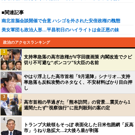
■関連記事
南北首脳会談開催で合意 ハシゴを外された安倍政権の醜態
美女軍団も政治人形…平昌初日のハイライトは金正恩の妹
政治のアクセスランキング
1
支持率急落の高市政権がV字回復画策 内閣改造でクビ
切り不可避な“ポンコツ”5大臣の名前
2
やはり浮上した高市首相「9月退陣」シナリオ…支持
率急落も反転攻勢のネタなく、不安材料ばかり目白押
し
3
高市首相の早過ぎた「熊本訪問」の背景…震災から1
週間たたず“視察強行”に批判殺到の案の定
4
トランプ大統領もそっぽ 表面化した日米包囲網「反高
市」うねり急拡大…2大後ろ盾が剥落