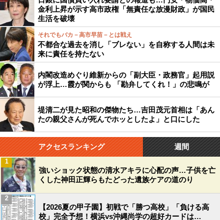
金利上昇が示す高市政権「無責任な放漫財政」が国民
生活を破壊
それでもバカ－高市早苗－とは戦え
不都合な過去を消し「ブレない」を自称する人間は未
来に責任を持たない
内閣改造めぐり維新からの「副大臣・政務官」起用説
が浮上…霞が関からも 「勘弁してくれ！」の悲鳴が
堤清二が見た昭和の傑物たち…吉田茂元首相は「あん
たの親父さんが死んでホッとしたよ」と口にした
アクセスランキング
週間
1
強いショック状態の清水アキラに心配の声…子供を亡
くした神田正輝らもたどった遺族ケアの道のり
2
【2026夏の甲子園】初戦で「勝つ高校」「負ける高
校」完全予想！横浜vs沖縄尚学の超好カードは…