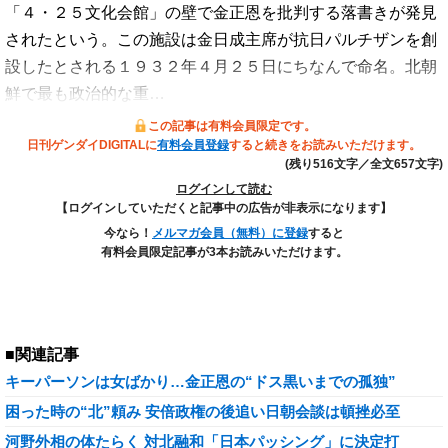
「４・２５文化会館」の壁で金正恩を批判する落書きが発見
されたという。この施設は金日成主席が抗日パルチザンを創
設したとされる１９３２年４月２５日にちなんで命名。北朝
鮮で最も政治的な重…
この記事は有料会員限定です。
日刊ゲンダイDIGITALに
有料会員登録
すると続きをお読みいただけます。
(残り516文字／全文657文字)
ログインして読む
【ログインしていただくと記事中の広告が非表示になります】
今なら！
メルマガ会員（無料）に登録
すると
有料会員限定記事が3本お読みいただけます。
■関連記事
キーパーソンは女ばかり…金正恩の“ドス黒いまでの孤独”
困った時の“北”頼み 安倍政権の後追い日朝会談は頓挫必至
河野外相の体たらく 対北融和「日本パッシング」に決定打