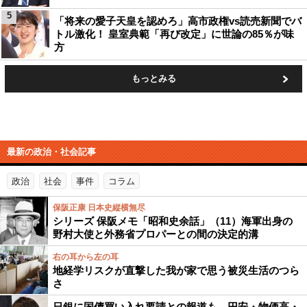
5
「将来の愛子天皇を認めろ」高市政権vs読売新聞でバ
トル激化！ 皇室典範「再び改定」に世論の85％が味
方
もっとみる
最新の政治・社会記事
政治
社会
事件
コラム
保阪正康 日本史縦横無尽
シリーズ 保阪メモ「昭和史余話」（11）海軍出身の
野村大使と外務省プロパーとの間の決定的溝
右の耳から左の耳
地経学リスクが直撃した我が家で思う被災生活のつら
さ
日銀に国債買い入れ要請との報道も…円安・物価高・