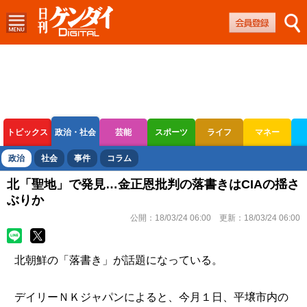
トピックス
政治・社会
芸能
スポーツ
ライフ
マネー
ボートレース
競輪
オートレース
政治
社会
事件
コラム
北「聖地」で発見…金正恩批判の落書きはCIAの揺さ
ぶりか
公開：
18/03/24 06:00
更新：
18/03/24 06:00
北朝鮮の「落書き」が話題になっている。
デイリーＮＫジャパンによると、今月１日、平壌市内の