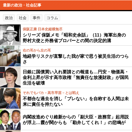
最新の政治・社会記事
政治
社会
事件
コラム
保阪正康 日本史縦横無尽
シリーズ 保阪メモ「昭和史余話」（11）海軍出身の
野村大使と外務省プロパーとの間の決定的溝
右の耳から左の耳
地経学リスクが直撃した我が家で思う被災生活のつら
さ
日銀に国債買い入れ要請との報道も…円安・物価高・
金利上昇が示す高市政権「無責任な放漫財政」が国民
生活を破壊
それでもバカ－高市早苗－とは戦え
不都合な過去を消し「ブレない」を自称する人間は未
来に責任を持たない
内閣改造めぐり維新からの「副大臣・政務官」起用説
が浮上…霞が関からも 「勘弁してくれ！」の悲鳴が