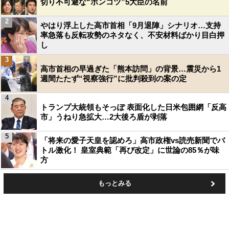
切り不可避な“ポンコツ”5大臣の名前
2
やはり浮上した高市首相「9月退陣」シナリオ…支持
率急落も反転攻勢のネタなく、不安材料ばかり目白押
し
3
高市首相の早過ぎた「熊本訪問」の背景…震災から1
週間たたず“視察強行”に批判殺到の案の定
4
トランプ大統領もそっぽ 表面化した日米包囲網「反高
市」うねり急拡大…2大後ろ盾が剥落
5
「将来の愛子天皇を認めろ」高市政権vs読売新聞でバ
トル激化！ 皇室典範「再び改定」に世論の85％が味
方
もっとみる