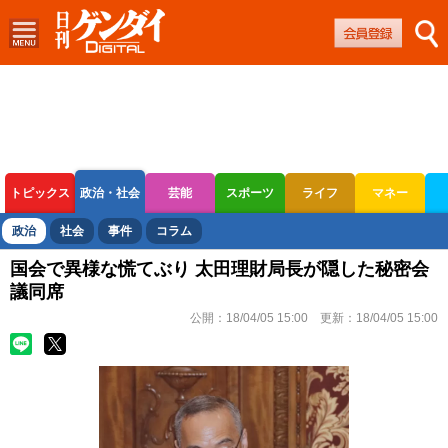
トピックス
政治・社会
芸能
スポーツ
ライフ
マネー
ボートレース
競輪
オートレース
政治
社会
事件
コラム
国会で異様な慌てぶり 太田理財局長が隠した秘密会
議同席
公開：
18/04/05 15:00
更新：
18/04/05 15:00