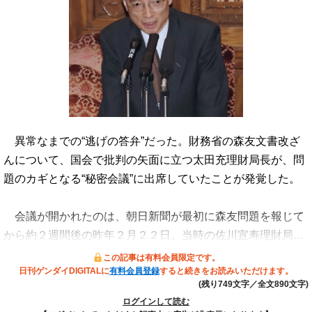
異常なまでの“逃げの答弁”だった。財務省の森友文書改ざ
んについて、国会で批判の矢面に立つ太田充理財局長が、問
題のカギとなる“秘密会議”に出席していたことが発覚した。
会議が開かれたのは、朝日新聞が最初に森友問題を報じて
から約２週間後の昨年２月２２日。当時の佐川宣寿理財局…
この記事は有料会員限定です。
日刊ゲンダイDIGITALに
有料会員登録
すると続きをお読みいただけます。
(残り749文字／全文890文字)
ログインして読む