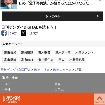
しの「父子再共演」が始まったばかりだった
もっとみる
日刊ゲンダイDIGITALを読もう！
6.6万
18.5万
人気キーワード
高市首相
高校野球
青木歌音
清水アキラ
ハラスメント
高市早苗
高市政権
黄川田仁志
巨人
小野田紀美
日刊ゲンダイDIGITAL
政治・社会
政治ニュース
記事
政治・社会
政治
社会
事件
コラム