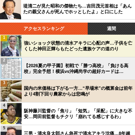
堤清二が見た昭和の傑物たち…吉田茂元首相は「あん
たの親父さんが死んでホッとしたよ」と口にした
アクセスランキング
週間
1
強いショック状態の清水アキラに心配の声…子供を亡
くした神田正輝らもたどった遺族ケアの道のり
2
【2026夏の甲子園】初戦で「勝つ高校」「負ける高
校」完全予想！横浜vs沖縄尚学の超好カードは…
3
国内の米価格は下がる一方…“早場米”の概算金は前年
より4割下回り農家からは悲鳴が
4
阪神藤川監督の「焦り」「短気」「采配」に大きな不
安…岡田前監督もチクリ「崩れてる感じするわ」
5
三男・清水良太郎さん急死で清水アキラ沈痛…8年越