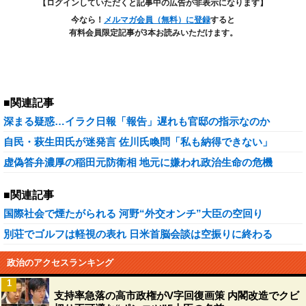
【ログインしていただくと記事中の広告が非表示になります】
今なら！
メルマガ会員（無料）に登録
すると
有料会員限定記事が3本お読みいただけます。
■関連記事
深まる疑惑…イラク日報「報告」遅れも官邸の指示なのか
自民・萩生田氏が迷発言 佐川氏喚問「私も納得できない」
虚偽答弁濃厚の稲田元防衛相 地元に嫌われ政治生命の危機
■関連記事
国際社会で煙たがられる 河野“外交オンチ”大臣の空回り
別荘でゴルフは軽視の表れ 日米首脳会談は空振りに終わる
政治のアクセスランキング
1
支持率急落の高市政権がV字回復画策 内閣改造でクビ