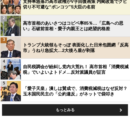
支持率急落の高市政権がV字回復画策 内閣改造でクビ
切り不可避な“ポンコツ”5大臣の名前
2
高市首相のあいさつはコピペ率85％…「広島への思
い」石破前首相・愛子内親王とは絶望的格差
3
トランプ大統領もそっぽ 表面化した日米包囲網「反高
市」うねり急拡大…2大後ろ盾が剥落
4
自民税調会が紛糾し党内大荒れ！ 高市首相「消費税減
税」でいよいよトドメ…反対派議員が証言
5
「愛子天皇」潰しは賛成で、消費税減税はなぜ反対？
玉木国民民主の「公約違反」がネットで袋叩き
もっとみる