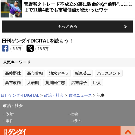
菅野智之トレード不成立の裏に致命的な“前科”…ここ
まで11勝4敗でも市場価値が低かったワケ
もっとみる
日刊ゲンダイDIGITALを読もう！
6.6万
18.5万
人気キーワード
高校野球
高市首相
清水アキラ
板東英二
ハラスメント
高市政権
大岩剛
黄川田仁志
広末涼子
巨人
日刊ゲンダイDIGITAL
政治・社会
政治ニュース
記事
政治・社会
政治
社会
事件
コラム