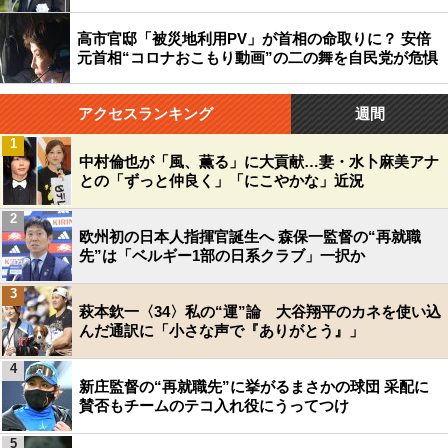
高市官邸「被災地利用PV」が首相の命取りに？ 安倍
元首相“コロナおこもり動画”の二の舞を自民党が危惧
アクセスランキング
週間
1
中村倫也が「風、薫る」に大貢献…妻・水卜麻美アナ
との「ずっと仲良く」「にこやかな」近況
2
欧州初の日本人指揮官誕生へ 森保一監督の“再就職
先”は「ベルギー1部の日系クラブ」一択か
3
萩本欽一〈34〉私の“運”論 大谷翔平のカネを使い込
んだ通訳に「小さな声で『ありがとう』」
4
新庄監督の“再就職先”に挙がるまさかの球団 采配に
賛否もチームのテコ入れ役にうってつけ
5