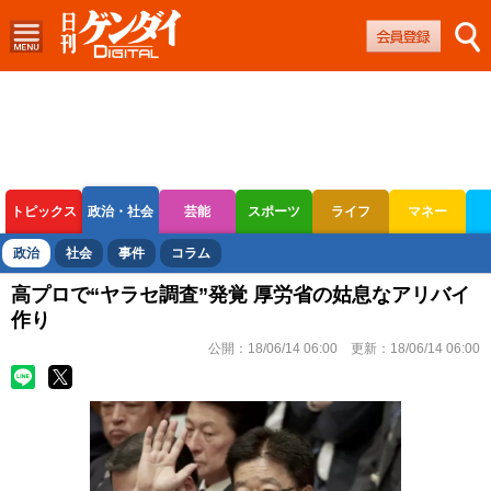
トピックス
政治・社会
芸能
スポーツ
ライフ
マネー
ボートレース
競輪
オートレース
政治
社会
事件
コラム
高プロで“ヤラセ調査”発覚 厚労省の姑息なアリバイ
作り
公開：
18/06/14 06:00
更新：
18/06/14 06:00