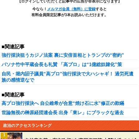
【ログインしていただくと記事中の広告が非表示になります】
今なら！
メルマガ会員（無料）に登録
すると
有料会員限定記事が3本お読みいただけます。
■関連記事
強行採決狙うカジノ法案 裏に安倍首相とトランプの“密約”
パソナ竹中平蔵会長も礼賛 「高プロ」は“1億総奴隷化”策
自民・堀内詔子議員“高プロ”強行採決で大ハシャギ！ 過労死遺
族の感情逆なで
■関連記事
高プロ強行採決へ 自公維希が合意“焼け石に水”修正の欺瞞
世論無視の榊原経団連会長 出身「東レ」にブラックな過去
政治のアクセスランキング
1