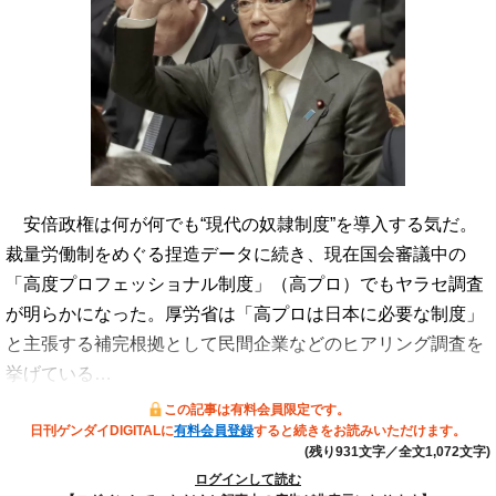
安倍政権は何が何でも“現代の奴隷制度”を導入する気だ。
裁量労働制をめぐる捏造データに続き、現在国会審議中の
「高度プロフェッショナル制度」（高プロ）でもヤラセ調査
が明らかになった。厚労省は「高プロは日本に必要な制度」
と主張する補完根拠として民間企業などのヒアリング調査を
挙げている…
この記事は有料会員限定です。
日刊ゲンダイDIGITALに
有料会員登録
すると続きをお読みいただけます。
(残り931文字／全文1,072文字)
ログインして読む