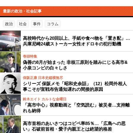
最新の政治・社会記事
政治
社会
事件
コラム
高校時代から20回以上、手紙や食べ物を「置き配」…
兵庫尼崎24歳ストーカー女性オドロキの犯行動機
巻頭特集
偽善の8月が始まった 非核三原則を踏みにじる高市&
小泉コンビの白々しさ
保阪正康 日本史縦横無尽
シリーズ 保阪メモ「昭和史余話」（12）松岡外相人
事こそが宣戦布告通知遅れの間接的原因
鈴木エイト カルトな金曜日
「高市中心」視察動画と「空気読む」被災者…支持離
れも納得
高市首相のあいさつはコピペ率85％…「広島への思
い」石破前首相・愛子内親王とは絶望的格差