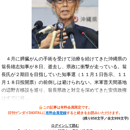
４月に膵臓がんの手術を受けて治療を続けてきた沖縄県の
翁長雄志知事が８日、逝去し、県政に衝撃が走っている。翁
長氏が２期目を目指していた知事選（１１月１日告示、１１
月１８日投開票）の前倒しは避けられない。米軍普天間基地
の辺野古移設を巡り、翁長県政と対立を深めてきた安倍政権
はすでに候…
この記事は有料会員限定です。
日刊ゲンダイDIGITALに
有料会員登録
すると続きをお読みいただけます。
(残り858文字／全文999文字)
ログインして読む