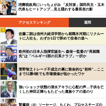
消費税政局にいっちょがみ 「反対派」国民民主・玉木
代表もヒートアップ…見え隠れする最長老の影
アクセスランキング
週間
1
佐藤二朗は信州大経済学部から就職氷河期にリクルー
トに入社も、わずか1日で辞めて役者の道へ
2
欧州初の日本人指揮官誕生へ 森保一監督の“再就職
先”は「ベルギー1部の日系クラブ」一択か
3
菅野智之トレード不成立の裏に致命的な“前科”…ここ
まで11勝4敗でも市場価値が低かったワケ
4
強いショック状態の清水アキラに心配の声…子供を亡
くした神田正輝らもたどった遺族ケアの道のり
5
腎臓病（4）ソーセージ、ちくわ、プロセスチーズの