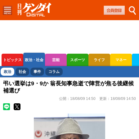
トピックス
政治・社会
芸能
スポーツ
ライフ
マネー
ボートレース
競輪
オートレース
政治
社会
事件
コラム
弔い選挙は9・9か 翁長知事急逝で陣営が焦る後継候
補選び
公開：
18/08/09 14:50
更新：
18/08/09 14:50