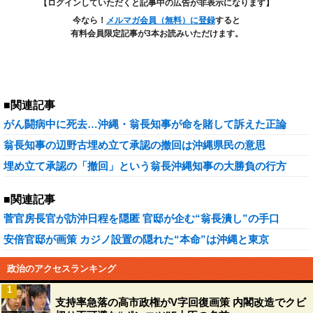
【ログインしていただくと記事中の広告が非表示になります】
今なら！
メルマガ会員（無料）に登録
すると
有料会員限定記事が3本お読みいただけます。
■関連記事
がん闘病中に死去…沖縄・翁長知事が命を賭して訴えた正論
翁長知事の辺野古埋め立て承認の撤回は沖縄県民の意思
埋め立て承認の「撤回」という翁長沖縄知事の大勝負の行方
■関連記事
菅官房長官が訪沖日程を隠匿 官邸が企む“翁長潰し”の手口
安倍官邸が画策 カジノ設置の隠れた“本命”は沖縄と東京
政治のアクセスランキング
1
支持率急落の高市政権がV字回復画策 内閣改造でクビ