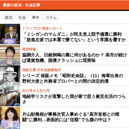
最新の政治・社会記事
政治
社会
事件
コラム
トランプ2.0 現地リポート
「ミシガンのマムダニ」が民主党上院予備選に勝利
「急進左派では本選で勝てない」という常識を覆すか
巻頭特集
協調介入、日銀恫喝の裏に何があるのか？ 高市が続け
ば通貨危機、国債クラッシュに現実味
保阪正康 日本史縦横無尽
シリーズ 保阪メモ「昭和史余話」（11）海軍出身の
野村大使と外務省プロパーとの間の決定的溝
右の耳から左の耳
地経学リスクが直撃した我が家で思う被災生活のつら
さ
片山財務相が事務次官人事めぐる“高市首相との暗
闘”に勝利…表面的には“従順”でも腹の中は？