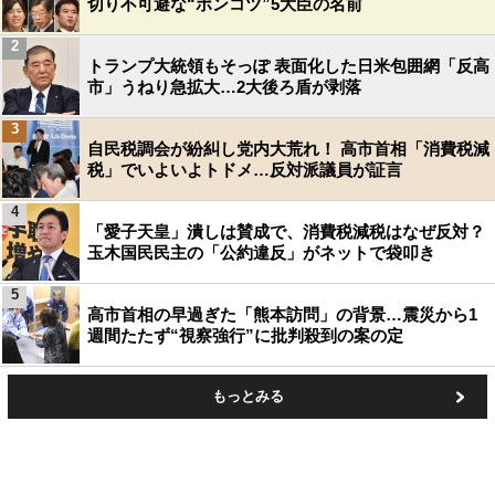
切り不可避な“ポンコツ”5大臣の名前
2
トランプ大統領もそっぽ 表面化した日米包囲網「反高
市」うねり急拡大…2大後ろ盾が剥落
3
自民税調会が紛糾し党内大荒れ！ 高市首相「消費税減
税」でいよいよトドメ…反対派議員が証言
4
「愛子天皇」潰しは賛成で、消費税減税はなぜ反対？
玉木国民民主の「公約違反」がネットで袋叩き
5
高市首相の早過ぎた「熊本訪問」の背景…震災から1
週間たたず“視察強行”に批判殺到の案の定
もっとみる