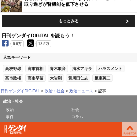
取り過ぎが腎機能を低下させる
もっとみる
日刊ゲンダイDIGITALを読もう！
6.6万
18.5万
人気キーワード
高校野球
高市首相
青木歌音
清水アキラ
ハラスメント
高市政権
高市早苗
大岩剛
黄川田仁志
板東英二
日刊ゲンダイDIGITAL
政治・社会
政治ニュース
記事
政治・社会
政治
社会
事件
コラム