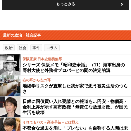
もっとみる
最新の政治・社会記事
政治
社会
事件
コラム
保阪正康 日本史縦横無尽
シリーズ 保阪メモ「昭和史余話」（11）海軍出身の
野村大使と外務省プロパーとの間の決定的溝
右の耳から左の耳
地経学リスクが直撃した我が家で思う被災生活のつら
さ
日銀に国債買い入れ要請との報道も…円安・物価高・
金利上昇が示す高市政権「無責任な放漫財政」が国民
生活を破壊
それでもバカ－高市早苗－とは戦え
不都合な過去を消し「ブレない」を自称する人間は未