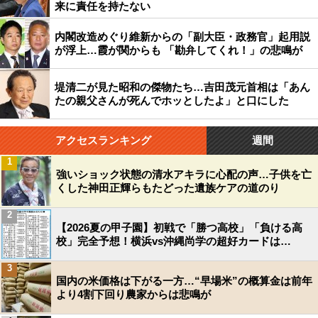
来に責任を持たない
内閣改造めぐり維新からの「副大臣・政務官」起用説
が浮上…霞が関からも 「勘弁してくれ！」の悲鳴が
堤清二が見た昭和の傑物たち…吉田茂元首相は「あん
たの親父さんが死んでホッとしたよ」と口にした
アクセスランキング
週間
1
強いショック状態の清水アキラに心配の声…子供を亡
くした神田正輝らもたどった遺族ケアの道のり
2
【2026夏の甲子園】初戦で「勝つ高校」「負ける高
校」完全予想！横浜vs沖縄尚学の超好カードは…
3
国内の米価格は下がる一方…“早場米”の概算金は前年
より4割下回り農家からは悲鳴が