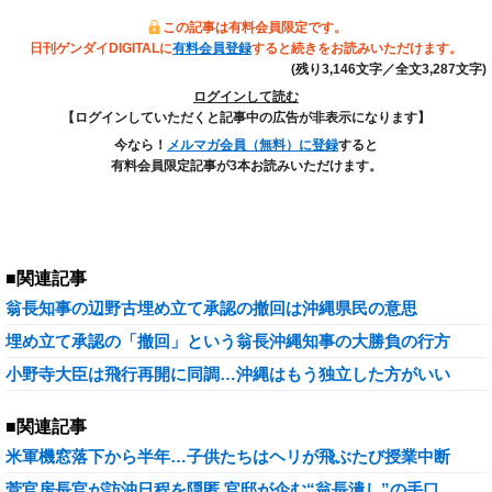
この記事は有料会員限定です。
日刊ゲンダイDIGITALに
有料会員登録
すると続きをお読みいただけます。
(残り3,146文字／全文3,287文字)
ログインして読む
【ログインしていただくと記事中の広告が非表示になります】
今なら！
メルマガ会員（無料）に登録
すると
有料会員限定記事が3本お読みいただけます。
■関連記事
翁長知事の辺野古埋め立て承認の撤回は沖縄県民の意思
埋め立て承認の「撤回」という翁長沖縄知事の大勝負の行方
小野寺大臣は飛行再開に同調…沖縄はもう独立した方がいい
■関連記事
米軍機窓落下から半年…子供たちはヘリが飛ぶたび授業中断
菅官房長官が訪沖日程を隠匿 官邸が企む“翁長潰し”の手口