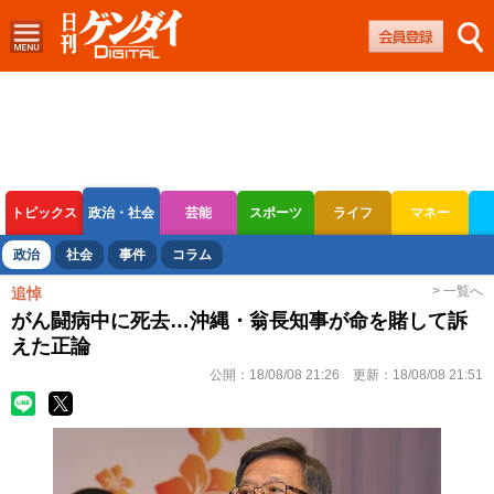
トピックス
政治・社会
芸能
スポーツ
ライフ
マネー
ボートレース
競輪
オートレース
政治
社会
事件
コラム
> 一覧へ
追悼
がん闘病中に死去…沖縄・翁長知事が命を賭して訴
えた正論
公開：
18/08/08 21:26
更新：
18/08/08 21:51