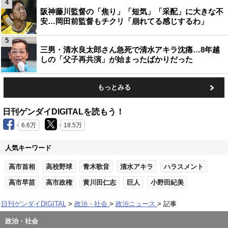
4
阪神藤川監督の「焦り」「短気」「采配」に大きな不
安…岡田前監督もチクリ「崩れてる感じするわ」
5
三男・清水良太郎さん急死で清水アキラ沈痛…8年越
しの「父子再共演」が始まったばかりだった
もっとみる
日刊ゲンダイDIGITALを読もう！
6.6万
18.5万
人気キーワード
高市首相
高校野球
青木歌音
清水アキラ
ハラスメント
高市早苗
高市政権
黄川田仁志
巨人
小野田紀美
日刊ゲンダイDIGITAL
政治・社会
政治ニュース
記事
政治・社会