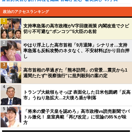
政治のアクセスランキング
1
支持率急落の高市政権がV字回復画策 内閣改造でクビ
切り不可避な“ポンコツ”5大臣の名前
2
やはり浮上した高市首相「9月退陣」シナリオ…支持
率急落も反転攻勢のネタなく、不安材料ばかり目白押
し
3
高市首相の早過ぎた「熊本訪問」の背景…震災から1
週間たたず“視察強行”に批判殺到の案の定
4
トランプ大統領もそっぽ 表面化した日米包囲網「反高
市」うねり急拡大…2大後ろ盾が剥落
5
「将来の愛子天皇を認めろ」高市政権vs読売新聞でバ
トル激化！ 皇室典範「再び改定」に世論の85％が味
方