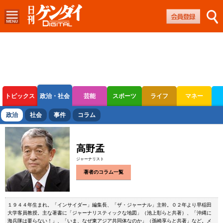
トピックス
政治・社会
芸能
スポーツ
ライフ
マネー
ボートレース
競輪
オートレース
政治
社会
事件
コラム
高野孟
ジャーナリスト
著者のコラム一覧
１９４４年生まれ。「インサイダー」編集長、「ザ・ジャーナル」主幹。０２年より早稲田
大学客員教授。主な著書に「ジャーナリスティックな地図」（池上彰らと共著）、「沖縄に
海兵隊は要らない！」、「いま、なぜ東アジア共同体なのか」（孫崎享らと共著」など。メ