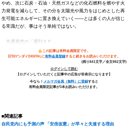
やめ、次に石炭・石油・天然ガスなどの化石燃料を燃やす火
力発電を減らして、その分を太陽光や風力をはじめとした再
生可能エネルギーに置き換えていく――とは多くの人が信じ
る常識だが、事はそう単純ではない。
先週発売の「週刊ＳＰ…
この記事は有料会員限定です。
日刊ゲンダイDIGITALに
有料会員登録
すると続きをお読みいただけます。
(残り841文字／全文982文字)
ログインして読む
【ログインしていただくと記事中の広告が非表示になります】
今なら！
メルマガ会員（無料）に登録
すると
有料会員限定記事が3本お読みいただけます。
■関連記事
自民党内にも予測の声 「安倍改憲」が早々と失速する理由