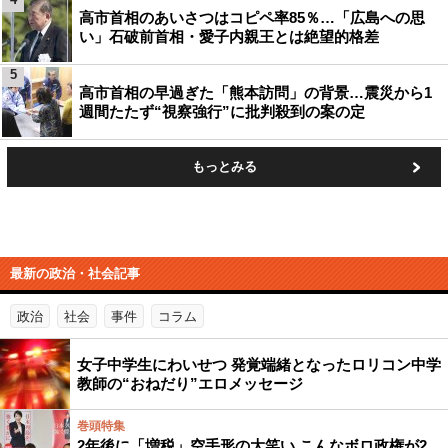
高市首相のあいさつはコピペ率85％…「広島への思
い」石破前首相・愛子内親王とは絶望的格差
5
高市首相の早過ぎた「熊本訪問」の背景…震災から1
週間たたず“視察強行”に批判殺到の案の定
もっとみる
最新の政治・社会記事
政治
社会
事件
コラム
女子中学生にわいせつ 発覚端緒となったロリコン中学
教師の“おねだり”エロメッセージ
巻頭特集
2年後に「増税」空手形の大笑い こんなボロ政権が2