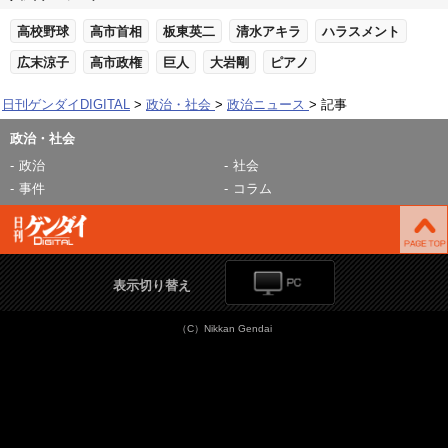
高校野球
高市首相
板東英二
清水アキラ
ハラスメント
広末涼子
高市政権
巨人
大岩剛
ピアノ
日刊ゲンダイDIGITAL
政治・社会
政治ニュース
記事
政治・社会
政治
社会
事件
コラム
表示切り替え
（C）Nikkan Gendai