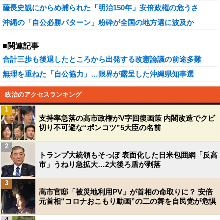
薩長史観にからめ捕られた「明治150年」安倍政権の危うさ
沖縄の「自公必勝パターン」粉砕が全国の地方選に波及か
■関連記事
合計三歩も後退したところから出発する改憲論議の前途多難
無理を重ねた「自公協力」…限界が露呈した沖縄県知事選
政治のアクセスランキング
1
支持率急落の高市政権がV字回復画策 内閣改造でクビ
切り不可避な“ポンコツ”5大臣の名前
2
トランプ大統領もそっぽ 表面化した日米包囲網「反高
市」うねり急拡大…2大後ろ盾が剥落
3
高市官邸「被災地利用PV」が首相の命取りに？ 安倍
元首相“コロナおこもり動画”の二の舞を自民党が危惧
4