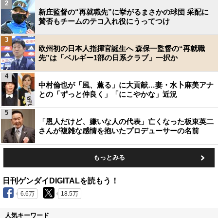
2
新庄監督の“再就職先”に挙がるまさかの球団 采配に
賛否もチームのテコ入れ役にうってつけ
3
欧州初の日本人指揮官誕生へ 森保一監督の“再就職
先”は「ベルギー1部の日系クラブ」一択か
4
中村倫也が「風、薫る」に大貢献…妻・水卜麻美アナ
との「ずっと仲良く」「にこやかな」近況
5
「恩人だけど、嫌いな人の代表」亡くなった板東英二
さんが複雑な感情を抱いたプロデューサーの名前
もっとみる
日刊ゲンダイDIGITALを読もう！
6.6万
18.5万
人気キーワード