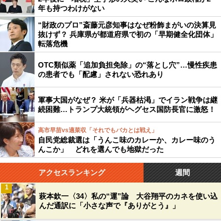
年も持つわけがない
“財政のプロ”斎藤元彦知事はなぜ粉飾まがいの決算見
抜けず？ 兵庫県が都道府県で初の「早期健全化団体」
転落危機
OTC類似薬「追加負担免除」の“落とし穴”…慢性疾患
の患者でも「配慮」されない恐れあり
軍事大国がなぜ？ 米が「兵器枯渇」でイラン戦争は継
続困難…トランプ大統領がヘグセス国防長官に激怒！
高市早苗vs適菜収「それでもバカとは戦え」
自民党総裁選は「うんこ味のカレーか、カレー味のう
んこか」 どれを選んでも地獄だった
アクセスランキング
週間
1
萩本欽一〈34〉私の“運”論 大谷翔平のカネを使い込
んだ通訳に「小さな声で『ありがとう』」