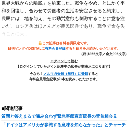
世界大戦からの離脱」を約束した。戦争をやめ、とにかく平
和を回復し、合わせて労働者の生活を安定させると約束し、
農民には土地を与え、その勤労意欲も刺激することに意を注
いだ。ロシア兵はほとんどが農民民兵であり、戦争で命を失
うことに大…
この記事は有料会員限定です。
日刊ゲンダイDIGITALに
有料会員登録
すると続きをお読みいただけます。
(残り855文字／全文996文字)
ログインして読む
【ログインしていただくと記事中の広告が非表示になります】
今なら！
メルマガ会員（無料）に登録
すると
有料会員限定記事が3本お読みいただけます。
■関連記事
質問と答えまるで噛み合わず緊急事態宣言延長の菅首相会見
「ドイツはアメリカが参戦する意味を知らなかった」とチャーチ