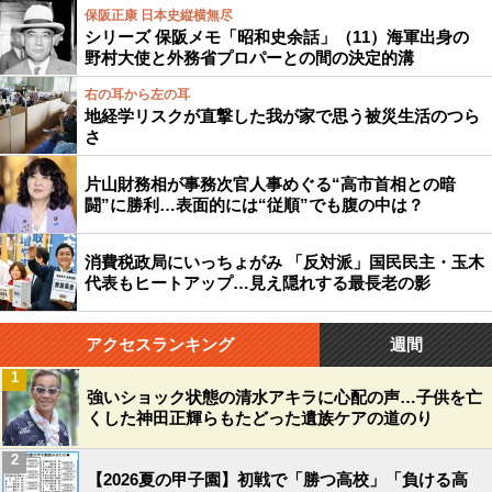
保阪正康 日本史縦横無尽
シリーズ 保阪メモ「昭和史余話」（11）海軍出身の
野村大使と外務省プロパーとの間の決定的溝
右の耳から左の耳
地経学リスクが直撃した我が家で思う被災生活のつら
さ
片山財務相が事務次官人事めぐる“高市首相との暗
闘”に勝利…表面的には“従順”でも腹の中は？
消費税政局にいっちょがみ 「反対派」国民民主・玉木
代表もヒートアップ…見え隠れする最長老の影
アクセスランキング
週間
1
強いショック状態の清水アキラに心配の声…子供を亡
くした神田正輝らもたどった遺族ケアの道のり
2
【2026夏の甲子園】初戦で「勝つ高校」「負ける高