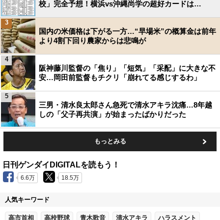
校」完全予想！横浜vs沖縄尚学の超好カードは…
3
国内の米価格は下がる一方…“早場米”の概算金は前年
より4割下回り農家からは悲鳴が
4
阪神藤川監督の「焦り」「短気」「采配」に大きな不
安…岡田前監督もチクリ「崩れてる感じするわ」
5
三男・清水良太郎さん急死で清水アキラ沈痛…8年越
しの「父子再共演」が始まったばかりだった
もっとみる
日刊ゲンダイDIGITALを読もう！
6.6万
18.5万
人気キーワード
高市首相
高校野球
青木歌音
清水アキラ
ハラスメント