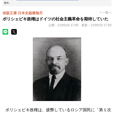
売中。
> 一覧へ
保阪正康 日本史縦横無尽
ボリシェビキ政権はドイツの社会主義革命を期待していた
公開：
21/05/10 17:00
更新：
21/05/10 17:00
ボリシェビキ政権は、疲弊しているロシア国民に「第１次