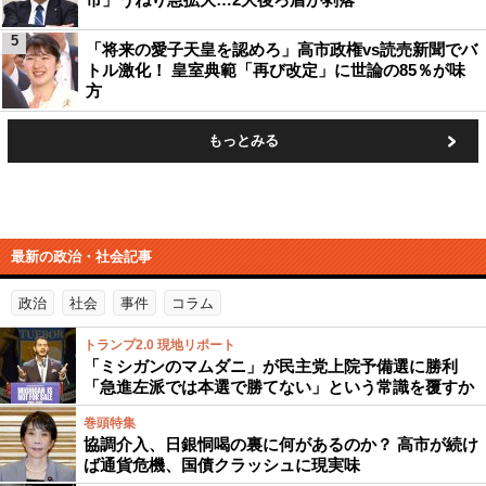
5
「将来の愛子天皇を認めろ」高市政権vs読売新聞でバ
トル激化！ 皇室典範「再び改定」に世論の85％が味
方
もっとみる
最新の政治・社会記事
政治
社会
事件
コラム
トランプ2.0 現地リポート
「ミシガンのマムダニ」が民主党上院予備選に勝利
「急進左派では本選で勝てない」という常識を覆すか
巻頭特集
協調介入、日銀恫喝の裏に何があるのか？ 高市が続け
ば通貨危機、国債クラッシュに現実味