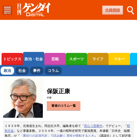
トピックス
政治・社会
芸能
スポーツ
ライフ
マネー
ボートレース
競輪
オートレース
政治
社会
事件
コラム
保阪正康
作家
著者のコラム一覧
１９３９年、北海道生まれ。同志社大卒。編集者を経て「
死なう団事件
」でデビュー。「
昭
和天皇
」など著書多数。２００４年、一連の昭和史研究で菊池寛賞。本連載「日本史 縦横
無尽」が『
「裏切りの近現代史」で読み解く 歴史が暗転するとき
』（講談社）として好評発