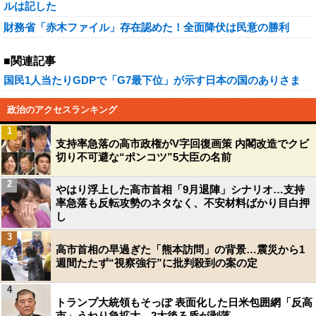
ルは記した
財務省「赤木ファイル」存在認めた！全面降伏は民意の勝利
■関連記事
国民1人当たりGDPで「G7最下位」が示す日本の国のありさま
政治のアクセスランキング
1
支持率急落の高市政権がV字回復画策 内閣改造でクビ
切り不可避な“ポンコツ”5大臣の名前
2
やはり浮上した高市首相「9月退陣」シナリオ…支持
率急落も反転攻勢のネタなく、不安材料ばかり目白押
し
3
高市首相の早過ぎた「熊本訪問」の背景…震災から1
週間たたず“視察強行”に批判殺到の案の定
4
トランプ大統領もそっぽ 表面化した日米包囲網「反高
市」うねり急拡大…2大後ろ盾が剥落