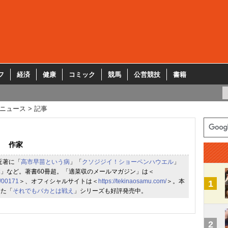
フ
経済
健康
コミック
競馬
公営競技
書籍
ニュース
記事
作家
近著に「
高市早苗という病
」「
クソジジイ！ショーペンハウエル
」
体
」など。著書60冊超。「適菜収のメールマガジン」は＜
m/00171
＞、オフィシャルサイトは＜
https://tekinaosamu.com/
＞。本
1
した「
それでもバカとは戦え
」シリーズも好評発売中。
2