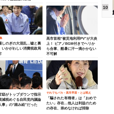
10
集
高市首相“被災地利用PV”が大炎
場しのぎの大混乱…嘘と裏
上！ ピアノBGM付きでヘリか
、いかがわしい消費税政局
ら合掌、酷暑に汗一滴かかない
方
不可解
それでもバカ－高市早苗－とは戦え
官邸がトップダウンで指示
「騙された有権者」は「おめで
税減税めぐる自民党内議論
たい」存在…他人は利益のため
人事」の“踏み絵”だった
の存在、崇めなければ排除