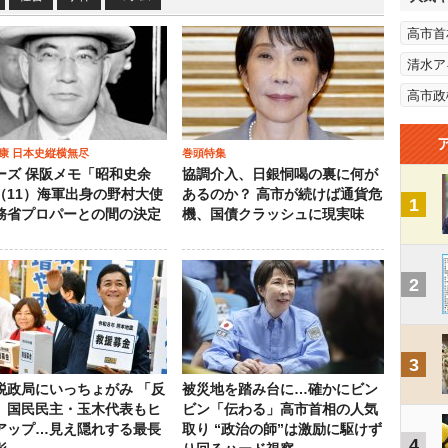
高市首
清水ア
高市政
康 日本史縦横無尽
巻頭特集
ーズ 保阪メモ「昭和史余
協調介入、日銀恫喝の裏に何が
（11）海軍出身の野村大使
あるのか？ 高市が続けば通貨危
1
務省プロパーとの間の決定
機、国債クラッシュに現実味
2
3
税政局にいっちょがみ 「反
被災地を踏み台に…確かにビン
」国民民主・玉木代表もヒ
ビン「伝わる」高市首相の人気
アップ…見え隠れする最長
取り “政治の師”は激励に駆けず
4