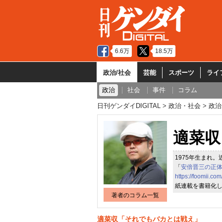
6.6万
18.5万
政治/社会
芸能
スポーツ
ライ
政治
社会
事件
コラム
日刊ゲンダイDIGITAL
政治・社会
政治
適菜収
1975年生まれ。
「
安倍晋三の正
https://foomii.co
紙連載を書籍化
著者のコラム一覧
適菜収「それでもバカとは戦え」