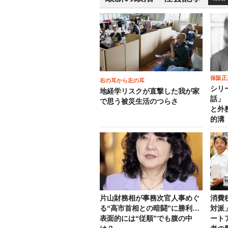
保阪正
右の耳から左の耳
シリ
地経学リスクが直撃した我が家
話」
で思う被災生活のつらさ
と外
的溝
片山財務相が事務次官人事めぐ
消費
る“高市首相との暗闘”に勝利…
対派
表面的には“従順”でも腹の中
ート