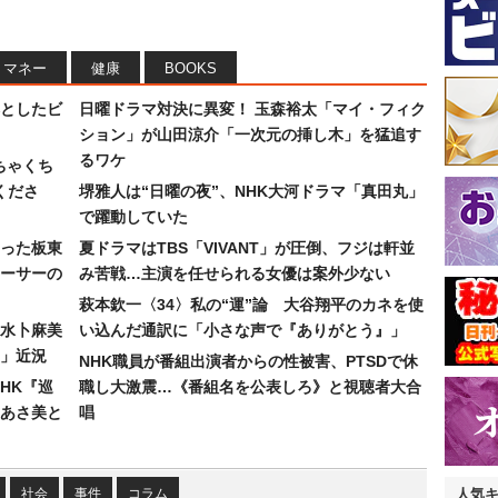
マネー
健康
BOOKS
としたビ
日曜ドラマ対決に異変！ 玉森裕太「マイ・フィク
ション」が山田涼介「一次元の挿し木」を猛追す
るワケ
ちゃくち
くださ
堺雅人は“日曜の夜”、NHK大河ドラマ「真田丸」
で躍動していた
った板東
夏ドラマはTBS「VIVANT」が圧倒、フジは軒並
ーサーの
み苦戦…主演を任せられる女優は案外少ない
萩本欽一〈34〉私の“運”論 大谷翔平のカネを使
水卜麻美
い込んだ通訳に「小さな声で『ありがとう』」
」近況
NHK職員が番組出演者からの性被害、PTSDで休
HK『巡
職し大激震…《番組名を公表しろ》と視聴者大合
あさ美と
唱
社会
事件
コラム
人気