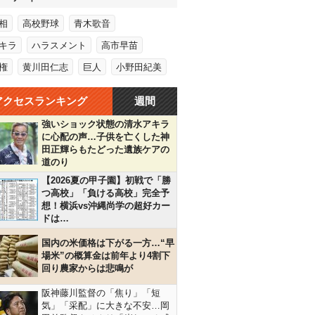
相
高校野球
青木歌音
キラ
ハラスメント
高市早苗
権
黄川田仁志
巨人
小野田紀美
アクセスランキング
週間
強いショック状態の清水アキラ
に心配の声…子供を亡くした神
田正輝らもたどった遺族ケアの
道のり
【2026夏の甲子園】初戦で「勝
つ高校」「負ける高校」完全予
想！横浜vs沖縄尚学の超好カー
ドは…
国内の米価格は下がる一方…“早
場米”の概算金は前年より4割下
回り農家からは悲鳴が
阪神藤川監督の「焦り」「短
気」「采配」に大きな不安…岡