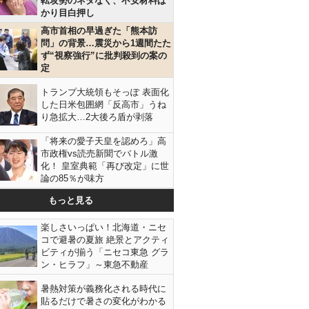
転攻勢のネタなく、不安材料ば
かり目白押し
高市首相の早過ぎた「熊本訪
問」の背景…震災から1週間たた
ず“視察強行”に批判殺到の案の
定
トランプ大統領もそっぽ 表面化
した日米包囲網「反高市」うね
り急拡大…2大後ろ盾が剥落
「将来の愛子天皇を認めろ」高
市政権vs読売新聞でバトル激
化！ 皇室典範「再び改定」に世
論の85％が味方
もっと見る
楽しさいっぱい！北海道・ニセ
コで避暑の夏旅 絶景とアクティ
ビティが揃う「ニセコ東急 グラ
ン・ヒラフ」～東急不動産
暑熱対策が義務化される時代に
貼るだけで暑さの変化がわかる