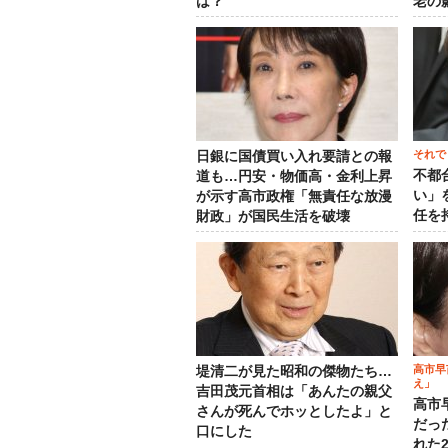
は？
老の
それで
日銀に国債買い入れ要請との報
不都
道も…円安・物価高・金利上昇
い」
が示す高市政権「無責任な放漫
任を
財政」が国民生活を破壊
高市早
堤清二が見た昭和の傑物たち…
え」
吉田茂元首相は「あんたの親父
高市
さんが死んでホッとしたよ」と
だっ
口にした
れた