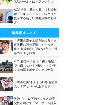
示温シールとは～ファンケル
AGA治療に革命を起こす検査技
術「スキャビジョン」銀クリが
提示する新しい薄毛治療のあり
方
編集部オススメ
「将来の愛子天皇を認めろ」高
市政権vs読売新聞でバトル激
化！ 皇室典範「再び改定」に世
論の85％が味方
2026夏の甲子園は「初出場校」
でも侮れない！ 4校ともハンデ
をはね返すポテンシャル十分
田中みな実“まんまるE乳”も筋金
入り！アッパレのあざとさ
阪神1位・森下翔太を英才教育
父親が明かす「マイホーム購入