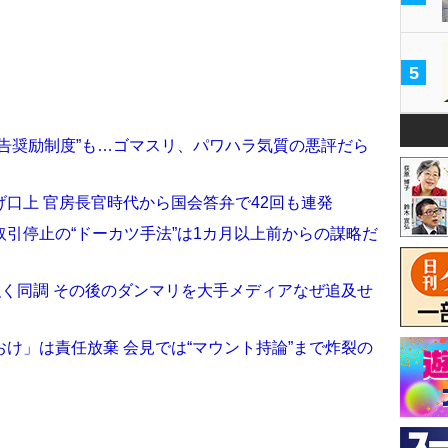
5
告奨励制度”も…ゴマスリ、パワハラ気質の悪評だら
口上 官房長官時代から国会答弁で42回も連発
引停止の“ドーカツ手法”は1カ月以上前からの謀略だ
強く同調 その後のダンマリを大手メディアなぜ追及せ
け」は責任放棄 会見では“マウント持論”まで炸裂の