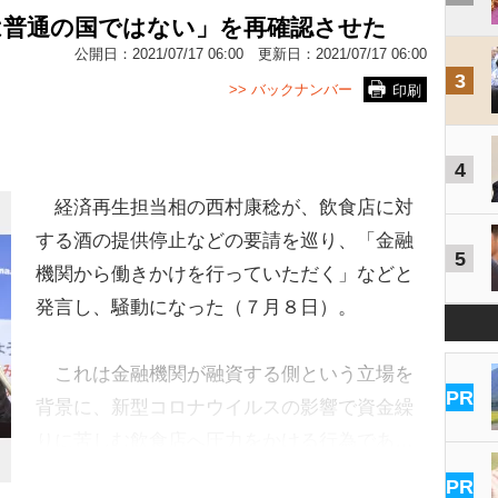
は普通の国ではない」を再確認させた
公開日：
2021/07/17 06:00
更新日：
2021/07/17 06:00
3
>> バックナンバー
印刷
4
経済再生担当相の西村康稔が、飲食店に対
する酒の提供停止などの要請を巡り、「金融
5
機関から働きかけを行っていただく」などと
発言し、騒動になった（７月８日）。
これは金融機関が融資する側という立場を
PR
背景に、新型コロナウイルスの影響で資金繰
りに苦しむ飲食店へ圧力をかける行為であ…
PR