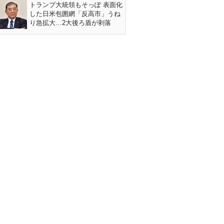
トランプ大統領もそっぽ 表面化
した日米包囲網「反高市」うね
り急拡大…2大後ろ盾が剥落