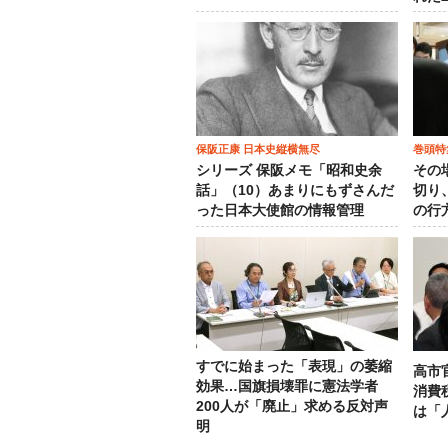
保阪正康 日本史縦横無尽
巻頭特
シリーズ 保阪メモ「昭和史余
その
話」（10）あまりにもずさんだ
切り
った日本大使館の情報管理
の行
すでに始まった「表現」の萎縮
高市
効果…国旗損壊罪に憲法学者
消費
200人が「廃止」求める反対声
は「
明