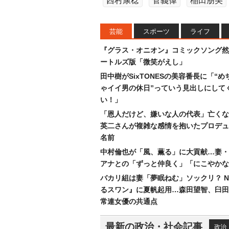
西村康稔
菅義偉
稲田朋美
芸能
スポーツ
ライフ
『グラス・オニオン』コミックソング然
ートルズ版「微笑がえし」
田中樹がSixTONESの美容番長に「“め
ゃイイ男の休日”っていう見出しにして
い！」
「恩人だけど、嫌いな人の代表」亡くな
英二さんが複雑な感情を抱いたプロデュ
名前
中村倫也が「風、薫る」に大貢献…妻・
アナとの「ずっと仲良く」「にこやかな
バカリ組は妻「夢眠ねむ」ソックリ？ N
るスワン』に夏帆起用…森田望智、臼田
常連女優の共通点
最新の政治・社会記事
政治