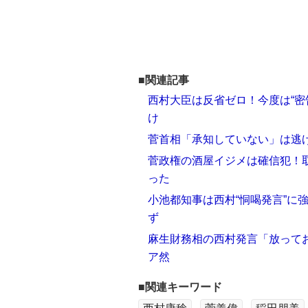
■関連記事
西村大臣は反省ゼロ！今度は“密
け
菅首相「承知していない」は逃げ
菅政権の酒屋イジメは確信犯！取
った
小池都知事は西村“恫喝発言”に
ず
麻生財務相の西村発言「放ってお
ア然
■関連キーワード