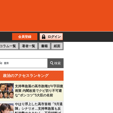
会員登録
ログイン
コラム一覧
著者一覧
書籍
紙面
政治のアクセスランキング
支持率急落の高市政権がV字回復
画策 内閣改造でクビ切り不可避
な“ポンコツ”5大臣の名前
やはり浮上した高市首相「9月退
陣」シナリオ…支持率急落も反