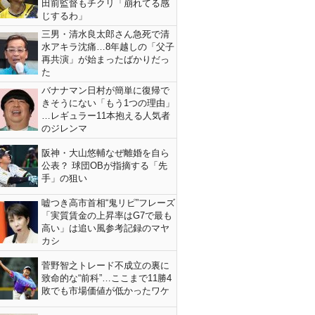
田前監督もチクリ「崩れてる感
じするわ」
三男・清水良太郎さん急死で清
水アキラ沈痛…8年越しの「父子
再共演」が始まったばかりだっ
た
バナナマン日村が簡単に復帰で
きそうにない「もう1つの理由」
…レギュラー11本抱える人気者
のジレンマ
阪神・大山悠輔なぜ離婚を自ら
公表？ 球団OBが指摘する「先
手」の狙い
嘘つき高市首相“鬼リピ”フレーズ
「実質賃金の上昇率はG7で最も
高い」は追い風参考記録のマヤ
カシ
菅野智之トレード不成立の裏に
致命的な“前科”…ここまで11勝4
敗でも市場価値が低かったワケ