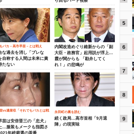
影
り回るハード視察
5
6
もバカ－高市早苗－とは戦え
内閣改造めぐり維新からの「副
合な過去を消し「ブレな
大臣・政務官」起用説が浮上…
を自称する人間は未来に責
霞が関からも 「勘弁してく
持たない
れ！」の悲鳴が
7
8
苗vs適菜収「それでもバカとは戦
永田町の裏を読む
9
続く政局…高市首相「9月退
早苗は安倍晋三の「忠犬」
陣」の現実味
た…服装もメークも指図さ
2021年総裁選の茶番