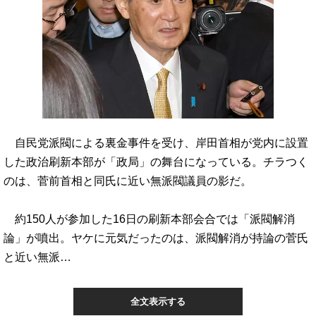
自民党派閥による裏金事件を受け、岸田首相が党内に設置
した政治刷新本部が「政局」の舞台になっている。チラつく
のは、菅前首相と同氏に近い無派閥議員の影だ。
約150人が参加した16日の刷新本部会合では「派閥解消
論」が噴出。ヤケに元気だったのは、派閥解消が持論の菅氏
と近い無派…
全文表示する