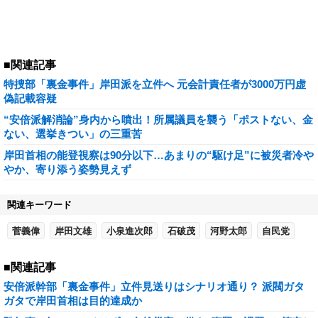
■関連記事
特捜部「裏金事件」岸田派を立件へ 元会計責任者が3000万円虚
偽記載容疑
“安倍派解消論”身内から噴出！所属議員を襲う「ポストない、金
ない、選挙きつい」の三重苦
岸田首相の能登視察は90分以下…あまりの“駆け足”に被災者冷や
やか、寄り添う姿勢見えず
関連キーワード
菅義偉
岸田文雄
小泉進次郎
石破茂
河野太郎
自民党
■関連記事
安倍派幹部「裏金事件」立件見送りはシナリオ通り？ 派閥ガタ
ガタで岸田首相は目的達成か