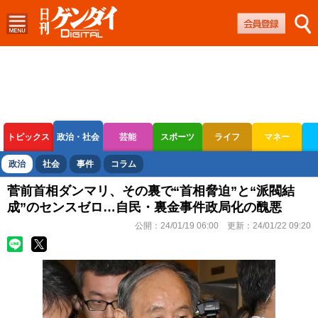
トピックス
政治・社会
芸能
スポーツ
ライフ
マネー
ボートレース
競輪
オートレース
政治
社会
事件
コラム
菅前首相ダンマリ、その裏で“首相脅迫”と“派閥結
成”のセンスゼロ…自民・裏金事件政局化の醜悪
公開：
24/01/19 06:00
更新：
24/01/22 09:20