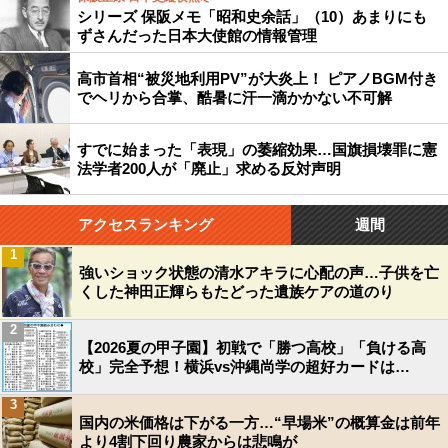
シリーズ 保阪メモ「昭和史余話」（10）あまりにも
ずさんだった日本大使館の情報管理
高市首相“被災地利用PV”が大炎上！ ピアノBGM付き
でヘリから合掌、酷暑に汗一滴かかない不可解
すでに始まった「表現」の萎縮効果…国旗損壊罪に憲
法学者200人が「廃止」求める反対声明
アクセスランキング
週間
1
強いショック状態の清水アキラに心配の声…子供を亡
くした神田正輝らもたどった遺族ケアの道のり
2
【2026夏の甲子園】初戦で「勝つ高校」「負ける高
校」完全予想！横浜vs沖縄尚学の超好カードは…
3
国内の米価格は下がる一方…“早場米”の概算金は前年
より4割下回り農家からは悲鳴が