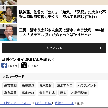
4
阪神藤川監督の「焦り」「短気」「采配」に大きな不
安…岡田前監督もチクリ「崩れてる感じするわ」
5
三男・清水良太郎さん急死で清水アキラ沈痛…8年越
しの「父子再共演」が始まったばかりだった
もっとみる
日刊ゲンダイDIGITALを読もう！
6.6万
18.5万
人気キーワード
高市首相
高校野球
青木歌音
清水アキラ
ハラスメント
高市早苗
高市政権
黄川田仁志
巨人
小野田紀美
日刊ゲンダイDIGITAL
政治・社会
政治ニュース
記事