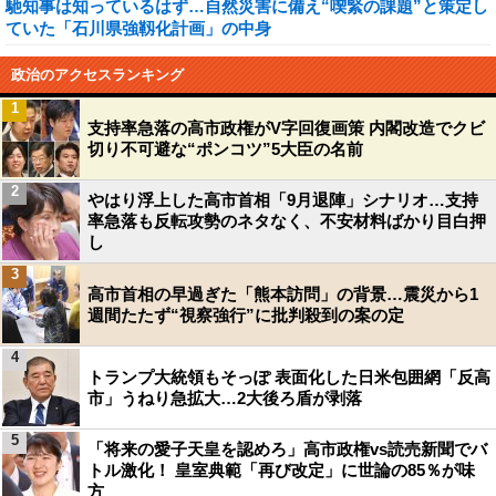
馳知事は知っているはず…自然災害に備え“喫緊の課題”と策定し
ていた「石川県強靱化計画」の中身
政治のアクセスランキング
1
支持率急落の高市政権がV字回復画策 内閣改造でクビ
切り不可避な“ポンコツ”5大臣の名前
2
やはり浮上した高市首相「9月退陣」シナリオ…支持
率急落も反転攻勢のネタなく、不安材料ばかり目白押
し
3
高市首相の早過ぎた「熊本訪問」の背景…震災から1
週間たたず“視察強行”に批判殺到の案の定
4
トランプ大統領もそっぽ 表面化した日米包囲網「反高
市」うねり急拡大…2大後ろ盾が剥落
5
「将来の愛子天皇を認めろ」高市政権vs読売新聞でバ
トル激化！ 皇室典範「再び改定」に世論の85％が味
方