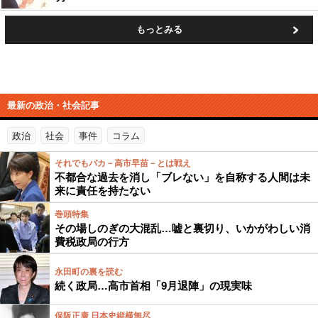
もっとみる
最新の政治・社会記事
政治
社会
事件
コラム
それでもバカ－高市早苗－とは戦え
不都合な過去を消し「ブレない」を自称する人間は未
来に責任を持たない
巻頭特集
その場しのぎの大混乱…嘘と裏切り、いかがわしい消
費税政局の行方
永田町の裏を読む
続く政局…高市首相「9月退陣」の現実味
保阪正康 日本史縦横無尽