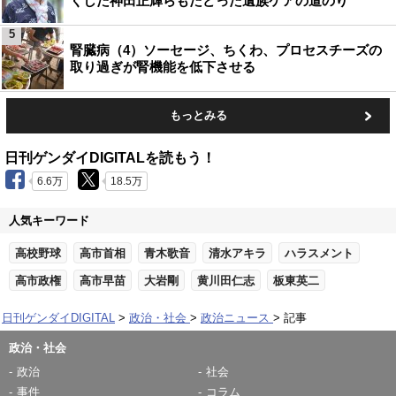
くした神田正輝らもたどった遺族ケアの道のり
5
腎臓病（4）ソーセージ、ちくわ、プロセスチーズの
取り過ぎが腎機能を低下させる
もっとみる
日刊ゲンダイDIGITALを読もう！
6.6万
18.5万
人気キーワード
高校野球
高市首相
青木歌音
清水アキラ
ハラスメント
高市政権
高市早苗
大岩剛
黄川田仁志
板東英二
日刊ゲンダイDIGITAL
政治・社会
政治ニュース
記事
政治・社会
政治
社会
事件
コラム