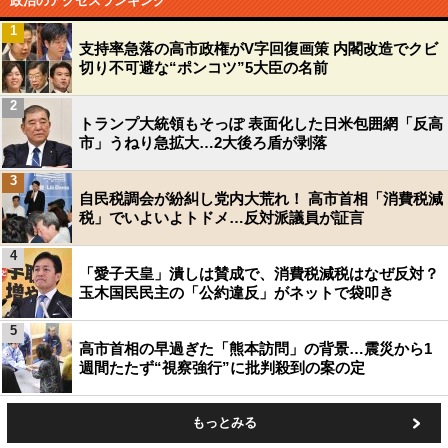
政治のアクセスランキング
1
支持率急落の高市政権がV字回復画策 内閣改造でクビ
切り不可避な“ポンコツ”5大臣の名前
2
トランプ大統領もそっぽ 表面化した日米包囲網「反高
市」うねり急拡大…2大後ろ盾が剥落
3
自民税調会が紛糾し党内大荒れ！ 高市首相「消費税減
税」でいよいよトドメ…反対派議員が証言
4
「愛子天皇」潰しは賛成で、消費税減税はなぜ反対？
玉木国民民主の「公約違反」がネットで袋叩き
5
高市首相の早過ぎた「熊本訪問」の背景…震災から1
週間たたず“視察強行”に批判殺到の案の定
もっとみる