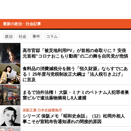
最新の政治・社会記事
政治
社会
事件
コラム
高市官邸「被災地利用PV」が首相の命取りに？ 安倍
元首相“コロナおこもり動画”の二の舞を自民党が危惧
食料品の消費減税分を賄う「恒久財源」ならすでにあ
る！ 25年度与党税制改正大綱は「法人税引き上げ」
に言及
まるで治外法権！ 大阪・ミナミのベトナム人犯罪者巣
窟ビルで違法薬物摘発し8人逮捕
保阪正康 日本史縦横無尽
シリーズ 保阪メモ「昭和史余話」（12）松岡外相人
事こそが宣戦布告通知遅れの間接的原因