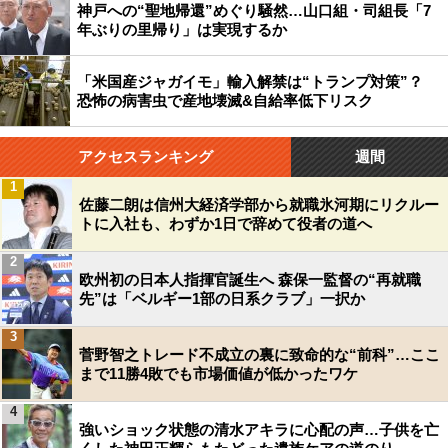
神戸への“聖地帰還”めぐり騒然…山口組・司組長「7
年ぶりの里帰り」は実現するか
「米国産ジャガイモ」輸入解禁は“トランプ対策”？
恐怖の病害虫で産地壊滅&自給率低下リスク
アクセスランキング
週間
1
佐藤二朗は信州大経済学部から就職氷河期にリクルー
トに入社も、わずか1日で辞めて役者の道へ
2
欧州初の日本人指揮官誕生へ 森保一監督の“再就職
先”は「ベルギー1部の日系クラブ」一択か
3
菅野智之トレード不成立の裏に致命的な“前科”…ここ
まで11勝4敗でも市場価値が低かったワケ
4
強いショック状態の清水アキラに心配の声…子供を亡