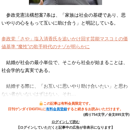
参政党憲法構想案7条は、「家族は社会の基礎であり、思
いやりの心をもって互いに助け合う」と明記している。
参政党「さや」塩入清香氏を追いかけ回す芸能マスコミの価
値基準 “魔性”の歌手時代のナゾが明らかに
結婚が社会の最小単位で、そこから社会が始まることは、
社会学的な真実である。
結婚する際に、「お互いに思いやり助け合いたい」と思わ
ない者がいないはずはない。それ…
この記事は有料会員限定です。
日刊ゲンダイDIGITALに
有料会員登録
すると続きをお読みいただけます。
(残り754文字／全文895文字)
ログインして読む
【ログインしていただくと記事中の広告が非表示になります】