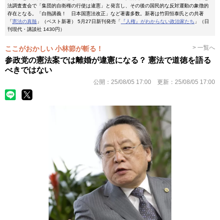
法調査査会で「集団的自衛権の行使は違憲」と発言し、その後の国民的な反対運動の象徴的
存在となる。「白熱講義！ 日本国憲法改正」など著書多数。新著は竹田恒泰氏との共著
「
憲法の真髄
」（ベスト新著） 5月27日新刊発売「
『人権』がわからない政治家たち
」（日
刊現代・講談社 1430円）
> 一覧へ
ここがおかしい 小林節が斬る！
参政党の憲法案では離婚が違憲になる？ 憲法で道徳を語る
べきではない
公開：
25/08/05 17:00
更新：
25/08/05 17:00