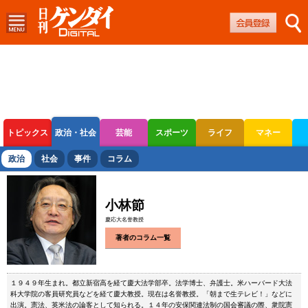
トピックス
政治・社会
芸能
スポーツ
ライフ
マネー
ボートレース
競輪
オートレース
政治
社会
事件
コラム
小林節
慶応大名誉教授
著者のコラム一覧
１９４９年生まれ。都立新宿高を経て慶大法学部卒。法学博士、弁護士。米ハーバード大法
科大学院の客員研究員などを経て慶大教授。現在は名誉教授。「朝まで生テレビ！」などに
出演。憲法、英米法の論客として知られる。１４年の安保関連法制の国会審議の際、衆院憲