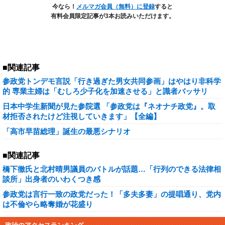
今なら！
メルマガ会員（無料）に登録
すると
有料会員限定記事が3本お読みいただけます。
■関連記事
参政党トンデモ言説「行き過ぎた男女共同参画」はやはり非科学
的 専業主婦は「むしろ少子化を加速させる」と識者バッサリ
日本中学生新聞が見た参院選 「参政党は『ネオナチ政党』。取
材拒否されたけど注視していきます」【全編】
「高市早苗総理」誕生の最悪シナリオ
■関連記事
橋下徹氏と北村晴男議員のバトルが話題…「行列のできる法律相
談所」出身者のいわくつき感
参政党は言行一致の政党だった！「多夫多妻」の提唱通り、党内
は不倫やら略奪婚が花盛り