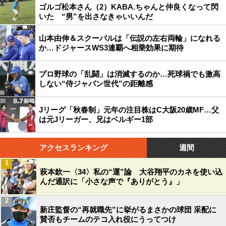
ゴルゴ松本さん（2）KABA.ちゃんと仲良くなって閃
いた “男”を出さなきゃいいんだ
山本由伸＆スクーバルは「伝説の左右両輪」になれる
か…ドジャースWS3連覇へ相乗効果に期待
プロ野球の「乱闘」は消滅するのか…死球禍でも激高
しない“侍ジャパン世代”の距離感
Jリーグ「秋春制」元年の注目株はC大阪20歳MF…父
は元Jリーガー、兄はベルギー1部
アクセスランキング
週間
1
萩本欽一〈34〉私の“運”論 大谷翔平のカネを使い込
んだ通訳に「小さな声で『ありがとう』」
2
新庄監督の“再就職先”に挙がるまさかの球団 采配に
賛否もチームのテコ入れ役にうってつけ