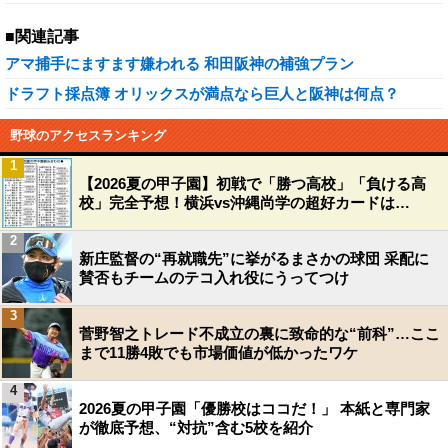
■関連記事
アマ捕手にますます嫌われる 和田阪神の補強プラン
ドラフト採点簿 オリックスが満点なら巨人と阪神は何点？
野球のアクセスランキング
1
【2026夏の甲子園】初戦で「勝つ高校」「負ける高
校」完全予想！横浜vs沖縄尚学の超好カードは…
2
新庄監督の“再就職先”に挙がるまさかの球団 采配に
賛否もチームのテコ入れ役にうってつけ
3
菅野智之トレード不成立の裏に致命的な“前科”…ここ
まで11勝4敗でも市場価値が低かったワケ
4
2026夏の甲子園「優勝校はココだ！」 本紙と専門家
が徹底予想、“対抗”含む5校を紹介