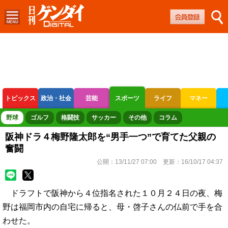
トピックス
政治・社会
芸能
スポーツ
ライフ
マネー
ボートレース
競輪
オートレース
野球
ゴルフ
格闘技
サッカー
その他
コラム
阪神ドラ４梅野隆太郎を“男手一つ”で育てた父親の
奮闘
公開：
13/11/27 07:00
更新：
16/10/17 04:37
ドラフトで阪神から４位指名された１０月２４日の夜、梅
野は福岡市内の自宅に帰ると、母・啓子さんの仏前で手を合
わせた。