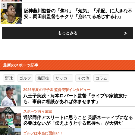
5
阪神藤川監督の「焦り」「短気」「采配」に大きな不
安…岡田前監督もチクリ「崩れてる感じするわ」
もっとみる
最新のスポーツ記事
野球
ゴルフ
格闘技
サッカー
その他
コラム
2026年夏の甲子園 監督突撃インタビュー
八王子実践・河本ロバート監督「ライブや家族旅行
も、事前に相談があれば休ませます」
スポーツ時々放談
通訳同伴アスリートに思うこと 英語ネーティブになる
必要はないが「伝えようとする気持ち」が大切だ
ゴルフは本当に面白い！