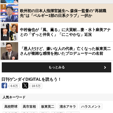
3
欧州初の日本人指揮官誕生へ 森保一監督の“再就職
先”は「ベルギー1部の日系クラブ」一択か
4
中村倫也が「風、薫る」に大貢献…妻・水卜麻美アナ
との「ずっと仲良く」「にこやかな」近況
5
「恩人だけど、嫌いな人の代表」亡くなった板東英二
さんが複雑な感情を抱いたプロデューサーの名前
もっとみる
日刊ゲンダイDIGITALを読もう！
6.6万
18.5万
人気キーワード
高校野球
高市首相
板東英二
清水アキラ
ハラスメント