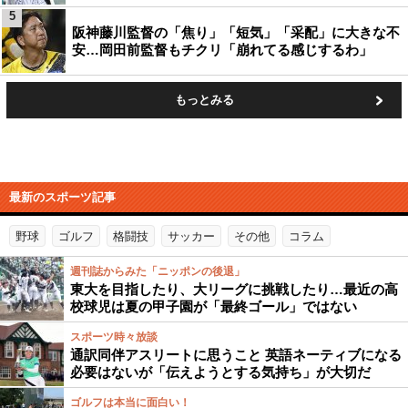
5
阪神藤川監督の「焦り」「短気」「采配」に大きな不
安…岡田前監督もチクリ「崩れてる感じするわ」
もっとみる
最新のスポーツ記事
野球
ゴルフ
格闘技
サッカー
その他
コラム
週刊誌からみた「ニッポンの後退」
東大を目指したり、大リーグに挑戦したり…最近の高
校球児は夏の甲子園が「最終ゴール」ではない
スポーツ時々放談
通訳同伴アスリートに思うこと 英語ネーティブになる
必要はないが「伝えようとする気持ち」が大切だ
ゴルフは本当に面白い！