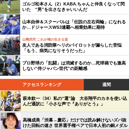
ゴルゴ松本さん（2）KABA.ちゃんと仲良くなって閃
いた “男”を出さなきゃいいんだ
山本由伸＆スクーバルは「伝説の左右両輪」になれる
か…ドジャースWS3連覇へ相乗効果に期待
山﨑武司 これが俺の生きる道
友人である消防隊ヘリのパイロットが漏らした苦悩
「もう、病気になりそうだった」
プロ野球の「乱闘」は消滅するのか…死球禍でも激高
しない“侍ジャパン世代”の距離感
アクセスランキング
週間
1
萩本欽一〈34〉私の“運”論 大谷翔平のカネを使い込
んだ通訳に「小さな声で『ありがとう』」
2
高橋成美「渋幕→慶応」だけでは読み解けないズバ抜
けた回転の速さ 世界選手権ペアで日本人初の銅メダル