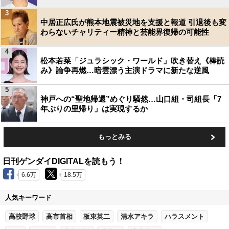
3
中居正広氏が熊本地震被災地を支援と報道 引退後も変
わらないチャリティー精神と芸能界復帰の可能性
4
松本若菜「ジュラシック・ワールド」吹き替え《棒読
み》論争再燃…暗雲漂う主演ドラマに新たな逆風
5
神戸への“聖地帰還”めぐり騒然…山口組・司組長「7
年ぶりの里帰り」は実現するか
もっとみる
日刊ゲンダイDIGITALを読もう！
6.6万
18.5万
人気キーワード
高校野球
高市首相
板東英二
清水アキラ
ハラスメント