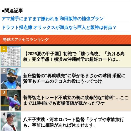
■関連記事
アマ捕手にますます嫌われる 和田阪神の補強プラン
ドラフト採点簿 オリックスが満点なら巨人と阪神は何点？
野球のアクセスランキング
1
【2026夏の甲子園】初戦で「勝つ高校」「負ける高
校」完全予想！横浜vs沖縄尚学の超好カードは…
2
新庄監督の“再就職先”に挙がるまさかの球団 采配に
賛否もチームのテコ入れ役にうってつけ
3
菅野智之トレード不成立の裏に致命的な“前科”…ここ
まで11勝4敗でも市場価値が低かったワケ
4
八王子実践・河本ロバート監督「ライブや家族旅行
も、事前に相談があれば休ませます」