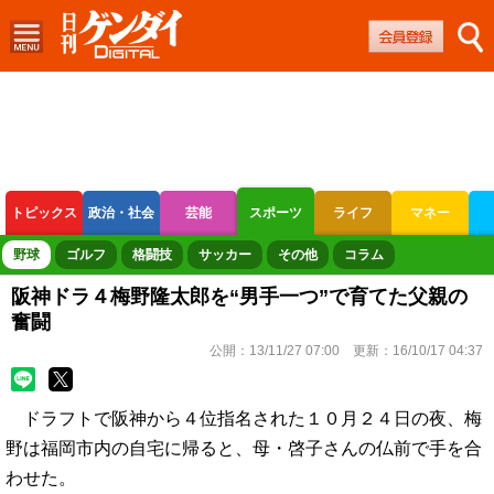
トピックス
政治・社会
芸能
スポーツ
ライフ
マネー
ボートレース
競輪
オートレース
野球
ゴルフ
格闘技
サッカー
その他
コラム
阪神ドラ４梅野隆太郎を“男手一つ”で育てた父親の
奮闘
公開：
13/11/27 07:00
更新：
16/10/17 04:37
ドラフトで阪神から４位指名された１０月２４日の夜、梅
野は福岡市内の自宅に帰ると、母・啓子さんの仏前で手を合
わせた。