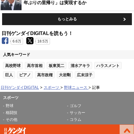
年ぶりの里帰り」は実現するか
もっとみる
日刊ゲンダイDIGITALを読もう！
6.6万
18.5万
人気キーワード
高校野球
高市首相
板東英二
清水アキラ
ハラスメント
巨人
ピアノ
高市政権
大岩剛
広末涼子
日刊ゲンダイDIGITAL
スポーツ
野球ニュース
記事
スポーツ
野球
ゴルフ
格闘技
サッカー
その他
コラム