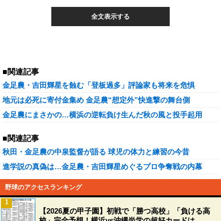
全文表示する
■関連記事
金足農・吉田輝星を蝕む「登板過多」評論家も将来を危惧
地元は必死に寄付金集め 金足農“想定外”快進撃の舞台側
金足農にまさかの…横浜の逆転負け生んだ秋の風と投手起用
■関連記事
秋田・金足農の中泉監督が語る 球児の体力と練習の今昔
進学説の真偽は…金足農・吉田輝星めぐるプロ争奪戦の内幕
野球のアクセスランキング
1
【2026夏の甲子園】初戦で「勝つ高校」「負ける高
校」完全予想！横浜vs沖縄尚学の超好カードは…