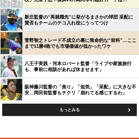
2
新庄監督の“再就職先”に挙がるまさかの球団 采配に
賛否もチームのテコ入れ役にうってつけ
3
菅野智之トレード不成立の裏に致命的な“前科”…ここ
まで11勝4敗でも市場価値が低かったワケ
4
八王子実践・河本ロバート監督「ライブや家族旅行
も、事前に相談があれば休ませます」
5
阪神藤川監督の「焦り」「短気」「采配」に大きな不
安…岡田前監督もチクリ「崩れてる感じするわ」
もっとみる