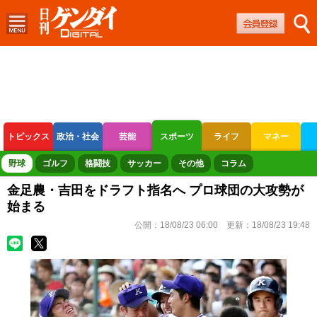
トピックス
政治・社会
芸能
スポーツ
ライフ
マネー
ボートレース
競輪
オートレース
野球
ゴルフ
格闘技
サッカー
その他
コラム
金足農・吉田をドラフト指名へ プロ球団の大攻勢が
始まる
公開：
18/08/23 06:00
更新：
18/08/23 19:48