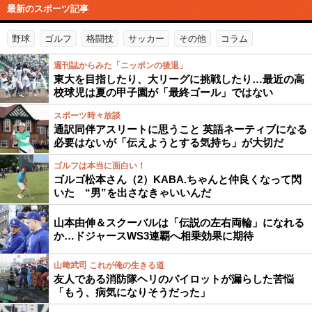
最新のスポーツ記事
野球
ゴルフ
格闘技
サッカー
その他
コラム
週刊誌からみた「ニッポンの後退」
東大を目指したり、大リーグに挑戦したり…最近の高
校球児は夏の甲子園が「最終ゴール」ではない
スポーツ時々放談
通訳同伴アスリートに思うこと 英語ネーティブになる
必要はないが「伝えようとする気持ち」が大切だ
ゴルフは本当に面白い！
ゴルゴ松本さん（2）KABA.ちゃんと仲良くなって閃
いた “男”を出さなきゃいいんだ
山本由伸＆スクーバルは「伝説の左右両輪」になれる
か…ドジャースWS3連覇へ相乗効果に期待
山﨑武司 これが俺の生きる道
友人である消防隊ヘリのパイロットが漏らした苦悩
「もう、病気になりそうだった」