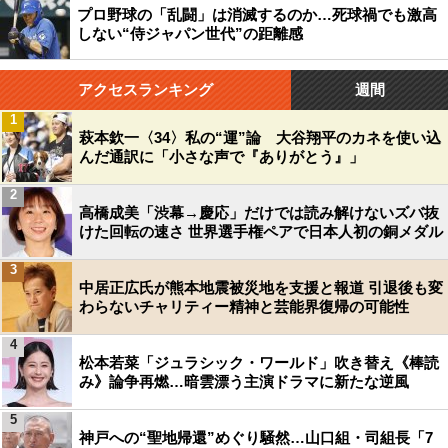
プロ野球の「乱闘」は消滅するのか…死球禍でも激高
しない“侍ジャパン世代”の距離感
アクセスランキング
週間
1
萩本欽一〈34〉私の“運”論 大谷翔平のカネを使い込
んだ通訳に「小さな声で『ありがとう』」
2
高橋成美「渋幕→慶応」だけでは読み解けないズバ抜
けた回転の速さ 世界選手権ペアで日本人初の銅メダル
3
中居正広氏が熊本地震被災地を支援と報道 引退後も変
わらないチャリティー精神と芸能界復帰の可能性
4
松本若菜「ジュラシック・ワールド」吹き替え《棒読
み》論争再燃…暗雲漂う主演ドラマに新たな逆風
5
神戸への“聖地帰還”めぐり騒然…山口組・司組長「7