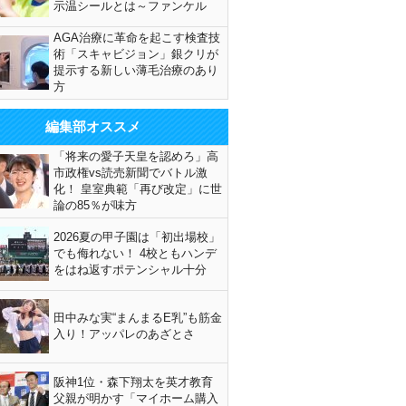
示温シールとは～ファンケル
AGA治療に革命を起こす検査技
術「スキャビジョン」銀クリが
提示する新しい薄毛治療のあり
方
編集部オススメ
「将来の愛子天皇を認めろ」高
市政権vs読売新聞でバトル激
化！ 皇室典範「再び改定」に世
論の85％が味方
2026夏の甲子園は「初出場校」
でも侮れない！ 4校ともハンデ
をはね返すポテンシャル十分
田中みな実“まんまるE乳”も筋金
入り！アッパレのあざとさ
阪神1位・森下翔太を英才教育
父親が明かす「マイホーム購入