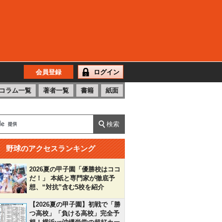
会員登録
ログイン
コラム一覧
著者一覧
書籍
紙面
野球のアクセスランキング
2026夏の甲子園「優勝校はココ
だ！」 本紙と専門家が徹底予
想、“対抗”含む5校を紹介
【2026夏の甲子園】初戦で「勝
つ高校」「負ける高校」完全予