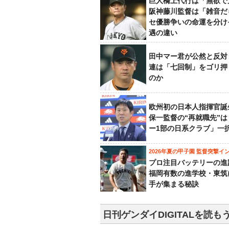
巨人橋上代行は「無欲で
阪神藤川監督は「雑音だ
セ優勝争いの命運を分け
遇の違い
田中マー君が公然と反対
連は「七回制」をゴリ押
のか
欧州初の日本人指揮官誕
保一監督の“再就職先”
ー1部の日系クラブ」一
2026年夏の甲子園 監督突撃イ
プロ注目バッテリーの進
福岡有数の進学校・東筑
手が集まる秘訣
日刊ゲンダイDIGITALを読も