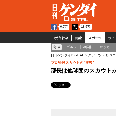
6.6万
18.5万
政治/社会
芸能
スポーツ
ライ
野球
ゴルフ
格闘技
サッカー
日刊ゲンダイDIGITAL
スポーツ
野球ニ
プロ野球スカウトの“逆襲”
部長は他球団のスカウト