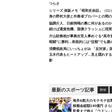
つらさ
シリーズ 保阪メモ「昭和史余話」（11
身の野村大使と外務省プロパーとの間の
協調介入、日銀恫喝の裏に何があるのか
続けば通貨危機、国債クラッシュに現実
片山財務相が事務次官人事めぐる“高市
暗闘”に勝利…表面的には“従順”でも腹
消費税政局にいっちょがみ 「反対派」
玉木代表もヒートアップ…見え隠れする
影
最新のスポーツ記事
野球
海舟&航大のモテモテ佐
移籍金総額140億円 さ
監督まで抱え「ウドン」