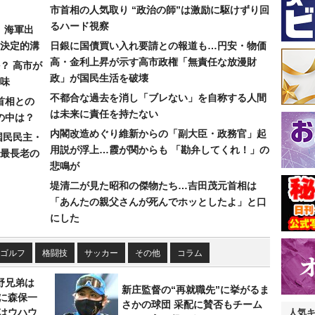
市首相の人気取り “政治の師”は激励に駆けずり回
るハード視察
）海軍出
決定的溝
日銀に国債買い入れ要請との報道も…円安・物価
高・金利上昇が示す高市政権「無責任な放漫財
？ 高市が
政」が国民生活を破壊
味
不都合な過去を消し「ブレない」を自称する人間
首相との
は未来に責任を持たない
の中は？
内閣改造めぐり維新からの「副大臣・政務官」起
国民民主・
用説が浮上…霞が関からも 「勘弁してくれ！」の
最長老の
悲鳴が
堤清二が見た昭和の傑物たち…吉田茂元首相は
「あんたの親父さんが死んでホッとしたよ」と口
にした
ゴルフ
格闘技
サッカー
その他
コラム
野兄弟は
新庄監督の“再就職先”に挙がるま
らに森保一
さかの球団 采配に賛否もチーム
はウハウ
人気