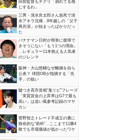
田前監督もチクリ「崩れてる感
じするわ」
三男・清水良太郎さん急死で清
水アキラ沈痛…8年越しの「父子
再共演」が始まったばかりだっ
た
バナナマン日村が簡単に復帰で
きそうにない「もう1つの理由」
…レギュラー11本抱える人気者
のジレンマ
阪神・大山悠輔なぜ離婚を自ら
公表？ 球団OBが指摘する「先
手」の狙い
嘘つき高市首相“鬼リピ”フレーズ
「実質賃金の上昇率はG7で最も
高い」は追い風参考記録のマヤ
カシ
菅野智之トレード不成立の裏に
致命的な“前科”…ここまで11勝4
敗でも市場価値が低かったワケ