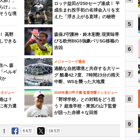
大胆」、
ロッテ益田が250セーブ達成！ 平
らけ」…
成生まれ投手初の名球会入りを支
そうな境
えた「浮き上がる直球」の秘密
5
！ 高野
森保J守護神・鈴木彩艶 現実味帯
しできる
びる欧州BIG5強豪パリSG移籍の
吉凶
6
メジャーリーグ通信
生へ 森
過酷な自然環境と共存する大リー
は「ベルギ
7
グ 酷暑42.7度、7時間23分の雨天
択か
中断、WSを襲った大地震
ンタビュー
2026年夏の甲子園 監督突撃インタビュー
8
路は？
「野球学校」との対戦をどう思
に有力選
う？ 超進学校・東筑の山下監督
が語った赤裸々な回答
9
う！
6.6万
18.5万