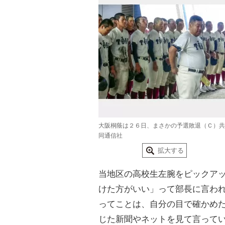
大阪桐蔭は２６日、まさかの予選敗退（Ｃ）共
同通信社
拡大する
当地区の高校生左腕をピックア
けた方がいい」って部長に言わ
ってことは、自分の目で確かめ
じた新聞やネットを見て言って