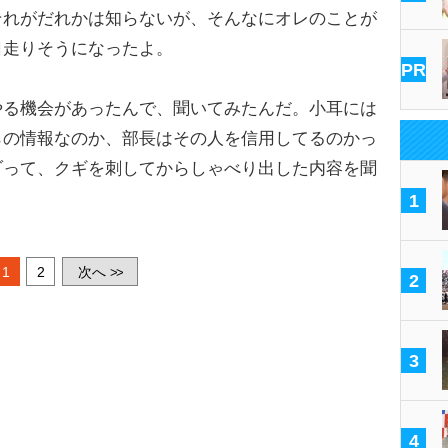
それがだれかは知らないが、そんなにオレのことが
口走りそうになったよ。
PR
る機会があったんで、聞いてみたんだ。小耳には
らの情報なのか、部長はその人を信用してるのかっ
ゾって、クギを刺してからしゃべり出した内容を聞
1
1
2
次へ
>>
2
3
4