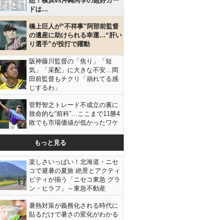
想！横浜vs沖縄尚学の超好カー
ドは…
橋上巨人が“不祥事”阿部前監督
の遺産に助けられる幸運…“肝い
り選手”が投打で躍動
阪神藤川監督の「焦り」「短
気」「采配」に大きな不安…岡
田前監督もチクリ「崩れてる感
じするわ」
菅野智之トレード不成立の裏に
致命的な“前科”…ここまで11勝4
敗でも市場価値が低かったワケ
もっと見る
楽しさいっぱい！北海道・ニセ
コで避暑の夏旅 絶景とアクティ
ビティが揃う「ニセコ東急 グラ
ン・ヒラフ」～東急不動産
暑熱対策が義務化される時代に
貼るだけで暑さの変化がわかる