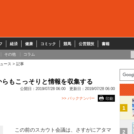
フ
経済
健康
コミック
競馬
公営競技
書籍
その他
コラム
ュース
記事
からもこっそりと情報を収集する
公開日：
2019/07/28 06:00
更新日：
2019/07/28 06:00
>> バックナンバー
印刷
1
この前のスカウト会議は、さすがにアタマ
2