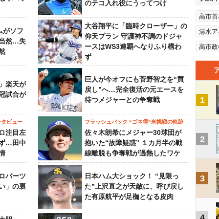
のテコ入れ役にうってつけ
高市首
大谷翔平に「臨時クローザー」の
ムがソフ
清水ア
仰天プラン 守護神不調のドジャ
当然…失
ースはWS3連覇へなりふり構わ
高市政
然
ず
巨人が今オフにも菅野智之を“買
」楽天が
戻し”へ…完全復活の元エースを
冠試合が
1
待つメジャーとの争奪戦
ンタビュー
フラッシュバック “ゴネ得”米挑戦の軌跡
ロ注目左
佐々木朗希にメジャー30球団が
2
ず…田中
抱いた“故障疑惑” １カ月半の戦
情
線離脱も争奪戦が過熱したワケ
ロバーツ
日本ハム大ショック！ “見限っ
3
い」の裏
た”上沢直之が天敵に、呼び戻し
た有原航平が足枷となる皮肉
4