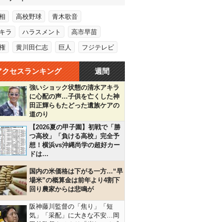
相
高校野球
青木歌音
キラ
ハラスメント
高市早苗
権
黄川田仁志
巨人
フジテレビ
アクセスランキング
週間
強いショック状態の清水アキラ
に心配の声…子供を亡くした神
田正輝らもたどった遺族ケアの
道のり
【2026夏の甲子園】初戦で「勝
つ高校」「負ける高校」完全予
想！横浜vs沖縄尚学の超好カー
ドは…
国内の米価格は下がる一方…“早
場米”の概算金は前年より4割下
回り農家からは悲鳴が
阪神藤川監督の「焦り」「短
気」「采配」に大きな不安…岡