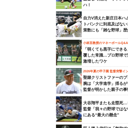
ハ！
自力V消えた新庄日本ハ
トバンクに到底及ばない
策数にも「雑な野球」歴
小林至教授のマネーボールQ&A
「弱くても黒字にできる
覆した常識…プロ野球で
激増したワケ
2026年夏の甲子園 監督突撃イ
聖隷クリストファーのプ
腕は「大学進学」揺るが
監督が明かした親子の事
大谷翔平またも走塁死…
監督「我々の野球ではな
にある“最大の懸念”