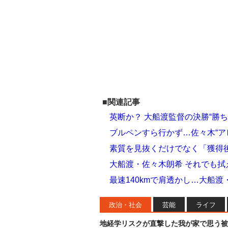
■関連記事
英断か？ 大船渡監督の決勝“勝
ブルペンすら行かず…佐々木“ア
素質を見抜くだけでなく「獲得
大船渡・佐々木朗希 それでも拭
最速140kmで肩透かし…大船渡
政治・社会
芸能
ライフ
地経学リスクが直撃した我が家で思う被