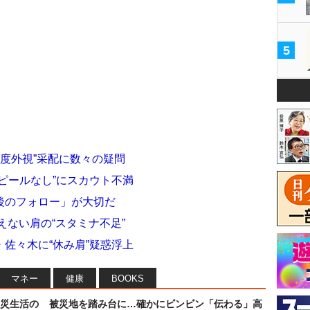
5
ち度外視”采配に数々の疑問
ピールなし”にスカウト不満
後のフォロー」が大切だ
えない肩の“スタミナ不足”
・佐々木に“休み肩”疑惑浮上
マネー
健康
BOOKS
災生活の
被災地を踏み台に…確かにビンビン「伝わる」高