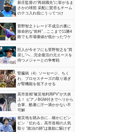
新庄監督の“再就職先”に挙がるま
さかの球団 采配に賛否もチーム
のテコ入れ役にうってつけ
菅野智之トレード不成立の裏に
致命的な“前科”…ここまで11勝4
敗でも市場価値が低かったワケ
巨人が今オフにも菅野智之を“買
戻し”へ…完全復活の元エースを
待つメジャーとの争奪戦
腎臓病（4）ソーセージ、ちく
わ、プロセスチーズの取り過ぎ
が腎機能を低下させる
高市首相“被災地利用PV”が大炎
上！ ピアノBGM付きでヘリから
合掌、酷暑に汗一滴かかない不
可解
被災地を踏み台に…確かにビン
ビン「伝わる」高市首相の人気
取り “政治の師”は激励に駆けず