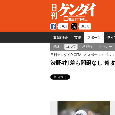
6.6万
18.5万
政治/社会
芸能
スポーツ
ライ
野球
ゴルフ
格闘技
サッカー
日刊ゲンダイDIGITAL
スポーツ
ゴルフ
渋野4打差も問題なし 超