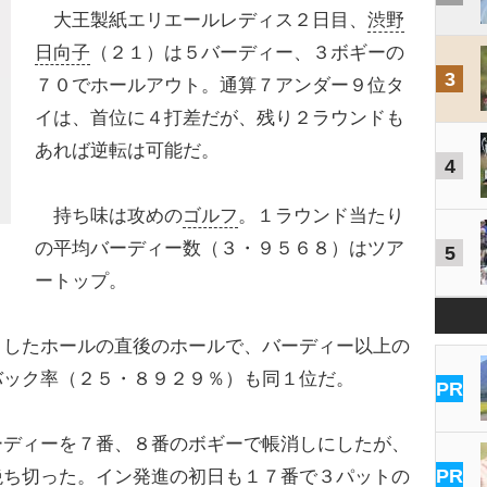
大王製紙エリエールレディス２日目、
渋野
日向子
（２１）は５バーディー、３ボギーの
3
７０でホールアウト。通算７アンダー９位タ
イは、首位に４打差だが、残り２ラウンドも
あれば逆転は可能だ。
4
持ち味は攻めの
ゴルフ
。１ラウンド当たり
の平均バーディー数（３・９５６８）はツア
5
ートップ。
したホールの直後のホールで、バーディー以上の
バック率（２５・８９２９％）も同１位だ。
PR
ディーを７番、８番のボギーで帳消しにしたが、
PR
絶ち切った。イン発進の初日も１７番で３パットの