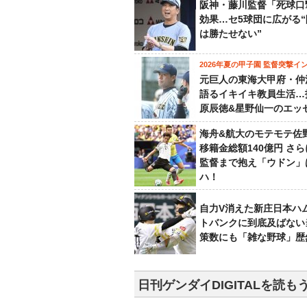
阪神・藤川監督「死球口
効果…セ5球団に広がる
は勝たせない”
2026年夏の甲子園 監督突撃イ
元巨人の東海大甲府・仲
語るイキイキ教員生活…
原辰徳&星野仙一のエッ
海舟&航大のモテモテ佐
移籍金総額140億円 さ
監督まで抱え「ウドン」
ハ！
自力V消えた新庄日本ハ
トバンクに到底及ばない
策数にも「雑な野球」歴
日刊ゲンダイDIGITALを読も