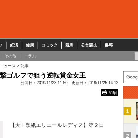
フ
経済
健康
コミック
競馬
公営競技
書籍
その他
コラム
ニュース
記事
攻撃ゴルフで狙う逆転賞金女王
公開日：
2019/11/23 11:50
更新日：
2019/11/25 14:12
印刷
1
【大王製紙エリエールレディス】第２日
2