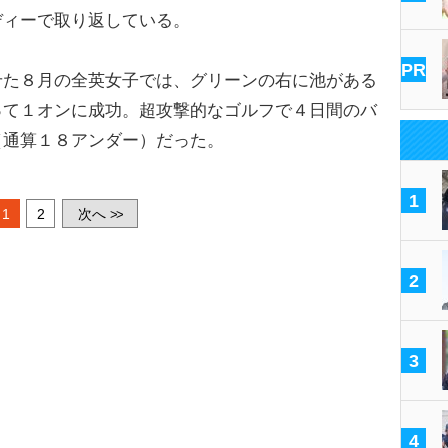
ディーで取り返している。
PR
た８月の全英女子では、グリーンの右に池がある
って１オンに成功。超攻撃的なゴルフで４日間のバ
（通算１８アンダー）だった。
1
1
2
次へ
>>
2
3
4