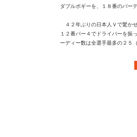
ダブルボギーを、１８番のバー
４２年ぶりの日本人Ｖで驚かせ
１２番パー４でドライバーを振
ーディー数は全選手最多の２５