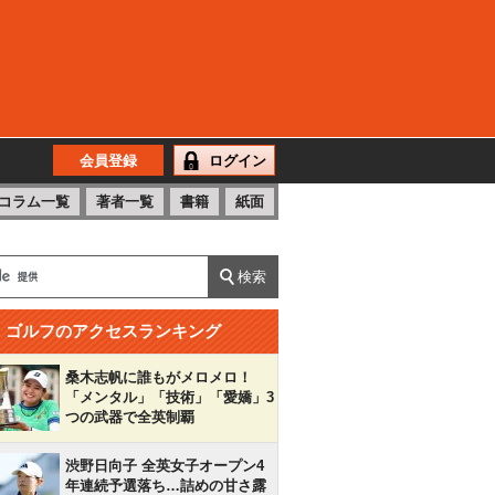
会員登録
ログイン
コラム一覧
著者一覧
書籍
紙面
ゴルフのアクセスランキング
桑木志帆に誰もがメロメロ！
「メンタル」「技術」「愛嬌」3
つの武器で全英制覇
渋野日向子 全英女子オープン4
年連続予選落ち…詰めの甘さ露