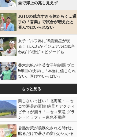
呈で浮上の兆し見えず
JGTOの残念すぎる体たらく…選
手の「営業」で試合が増えたと
喜んではいられない
女子ゴルフ界に19歳新星が現
る！ ほんわかビジュアルに似合
わぬ“ド根性”エピソードも
桑木志帆が全英女子初制覇 プロ
5年目の快挙に「本当に信じられ
ない。喜びでいっぱい」
もっと見る
楽しさいっぱい！北海道・ニセ
コで避暑の夏旅 絶景とアクティ
ビティが揃う「ニセコ東急 グラ
ン・ヒラフ」～東急不動産
暑熱対策が義務化される時代に
貼るだけで暑さの変化がわかる