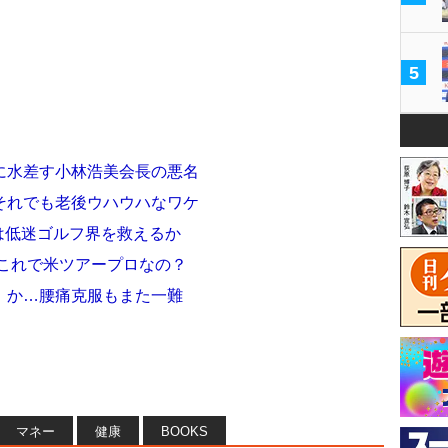
5
に水差す小林浩美会長の悪名
それでも老後ウハウハなワケ
”は低迷ゴルフ界を救えるか
 これで米ツアープロなの？
」か…腰痛克服もまた一難
マネー
健康
BOOKS