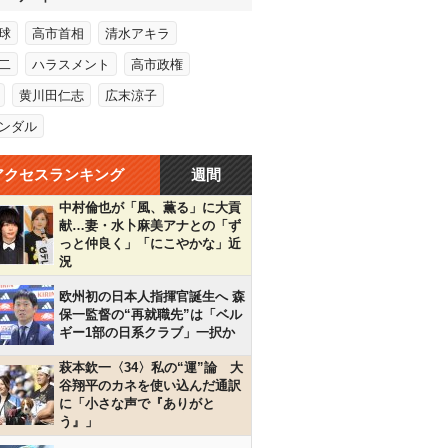
球
高市首相
清水アキラ
二
ハラスメント
高市政権
黄川田仁志
広末涼子
ンダル
アクセスランキング
週間
中村倫也が「風、薫る」に大貢
献…妻・水卜麻美アナとの「ず
っと仲良く」「にこやかな」近
況
欧州初の日本人指揮官誕生へ 森
保一監督の“再就職先”は「ベル
ギー1部の日系クラブ」一択か
萩本欽一〈34〉私の“運”論 大
谷翔平のカネを使い込んだ通訳
に「小さな声で『ありがと
う』」