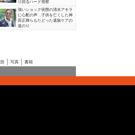
り回るハード視察
強いショック状態の清水アキラ
に心配の声…子供を亡くした神
田正輝らもたどった遺族ケアの
道のり
競技
写真
書籍