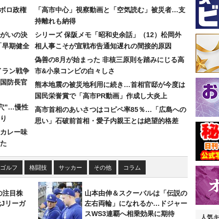
なボロ政権
「高市中心」視察動画と「空気読む」被災者…支
持離れも納得
まがいの決
シリーズ 保阪メモ「昭和史余話」（12）松岡外
「早期健全
相人事こそが宣戦布告通知遅れの間接的原因
偽善の8月が始まった 非核三原則を踏みにじる高
イラン戦争
市&小泉コンビの白々しさ
国防長官
熊本地震の被災地利用に続き…首相官邸が今度は
国民栄誉賞で「高市PR動画」作成し大炎上
穴”…慢性
高市首相のあいさつはコピペ率85％…「広島への
り
思い」石破前首相・愛子内親王とは絶望的格差
カレー味
た
ゴルフ
格闘技
サッカー
その他
コラム
の注目株
山本由伸＆スクーバルは「伝説の
元Jリーガ
左右両輪」になれるか…ドジャー
スWS3連覇へ相乗効果に期待
人気