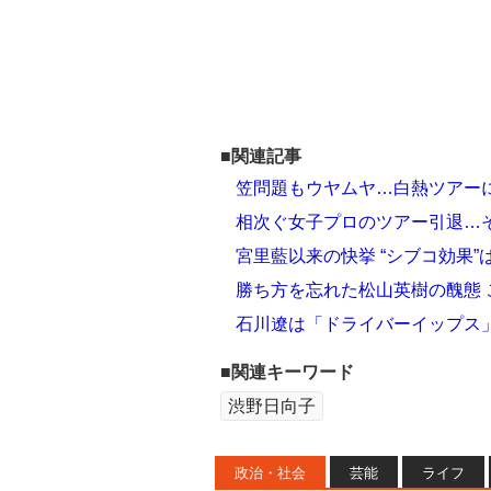
■関連記事
笠問題もウヤムヤ…白熱ツアー
相次ぐ女子プロのツアー引退…
宮里藍以来の快挙 “シブコ効果
勝ち方を忘れた松山英樹の醜態
石川遼は「ドライバーイップス
■関連キーワード
渋野日向子
政治・社会
芸能
ライフ