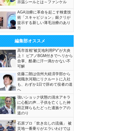
示温シールとは～ファンケル
AGA治療に革命を起こす検査技
術「スキャビジョン」銀クリが
提示する新しい薄毛治療のあり
方
編集部オススメ
高市首相“被災地利用PV”が大炎
上！ ピアノBGM付きでヘリから
合掌、酷暑に汗一滴かかない不
可解
佐藤二朗は信州大経済学部から
就職氷河期にリクルートに入社
も、わずか1日で辞めて役者の道
へ
強いショック状態の清水アキラ
に心配の声…子供を亡くした神
田正輝らもたどった遺族ケアの
道のり
石原プロ「炊き出しの流儀」 被
災地一番乗りがエラいわけでは