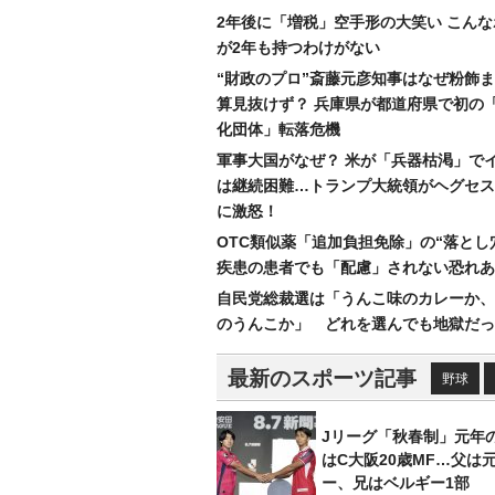
2年後に「増税」空手形の大笑い こん
が2年も持つわけがない
“財政のプロ”斎藤元彦知事はなぜ粉飾
算見抜けず？ 兵庫県が都道府県で初の
化団体」転落危機
軍事大国がなぜ？ 米が「兵器枯渇」で
は継続困難…トランプ大統領がヘグセス
に激怒！
OTC類似薬「追加負担免除」の“落とし
疾患の患者でも「配慮」されない恐れあ
自民党総裁選は「うんこ味のカレーか、
のうんこか」 どれを選んでも地獄だっ
最新のスポーツ記事
野球
Jリーグ「秋春制」元年
はC大阪20歳MF…父は
ー、兄はベルギー1部