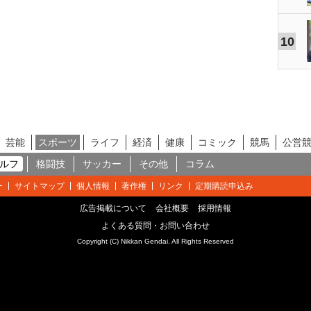
10
芸能
スポーツ
ライフ
経済
健康
コミック
競馬
公営
ルフ
格闘技
サッカー
その他
コラム
ー
サイトマップ
個人情報
著作権
リンク
定期購読申込み
広告掲載について
会社概要
採用情報
よくある質問・お問い合わせ
Copyright (C) Nikkan Gendai. All Rights Reserved