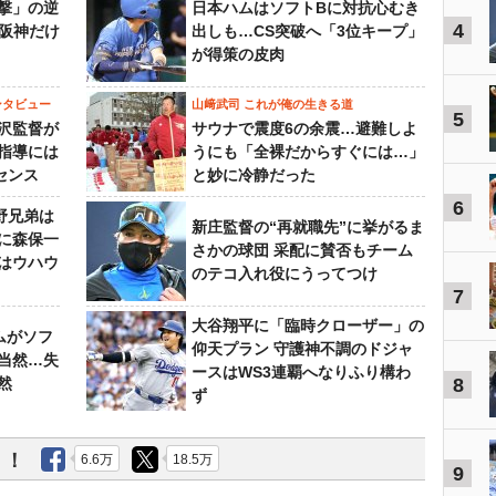
撃」の逆
日本ハムはソフトBに対抗心むき
4
“阪神だけ
出しも…CS突破へ「3位キープ」
が得策の皮肉
ンタビュー
山﨑武司 これが俺の生きる道
5
沢監督が
サウナで震度6の余震…避難しよ
指導には
うにも「全裸だからすぐには…」
センス
と妙に冷静だった
6
野兄弟は
新庄監督の“再就職先”に挙がるま
らに森保一
さかの球団 采配に賛否もチーム
はウハウ
のテコ入れ役にうってつけ
7
大谷翔平に「臨時クローザー」の
ムがソフ
仰天プラン 守護神不調のドジャ
当然…失
ースはWS3連覇へなりふり構わ
然
8
ず
う！
6.6万
18.5万
9