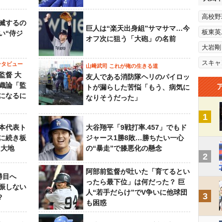
高校野
滅するの
巨人は“楽天出身組”サマサマ…今
板東英
い“侍ジ
オフ次に狙う「大砲」の名前
大岩剛
スキャ
ンタビュー
山﨑武司 これが俺の生きる道
監督 大
友人である消防隊ヘリのパイロッ
織論「監
トが漏らした苦悩「もう、病気に
になるに
なりそうだった」
1
本代表ト
大谷翔平「9戦打率.457」でもド
に続き板
ジャース1勝8敗…勝ちたい一心
田大地
の“暴走”で膝悪化の懸念
2
阿部前監督が吐いた「育てるとい
勝目へ
ったら最下位」は何だった？ 巨
振しない
人“若手だらけ”でV争いに他球団
3
？
も困惑