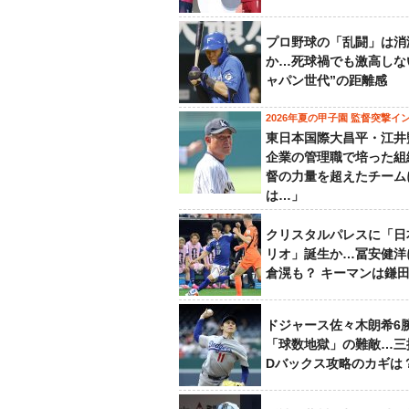
プロ野球の「乱闘」は消
か…死球禍でも激高しな
ャパン世代”の距離感
2026年夏の甲子園 監督突撃イ
東日本国際大昌平・江井
企業の管理職で培った組
督の力量を超えたチーム
は…」
クリスタルパレスに「日
リオ」誕生か…冨安健洋
倉滉も？ キーマンは鎌
ドジャース佐々木朗希6
「球数地獄」の難敵…三
Dバックス攻略のカギは