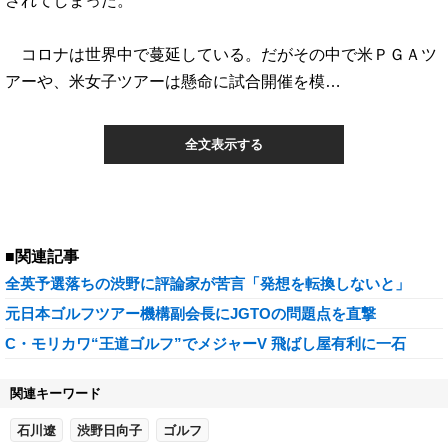
されてしまった。
コロナは世界中で蔓延している。だがその中で米ＰＧＡツ
アーや、米女子ツアーは懸命に試合開催を模…
全文表示する
■関連記事
全英予選落ちの渋野に評論家が苦言「発想を転換しないと」
元日本ゴルフツアー機構副会長にJGTOの問題点を直撃
C・モリカワ“王道ゴルフ”でメジャーV 飛ばし屋有利に一石
関連キーワード
石川遼
渋野日向子
ゴルフ