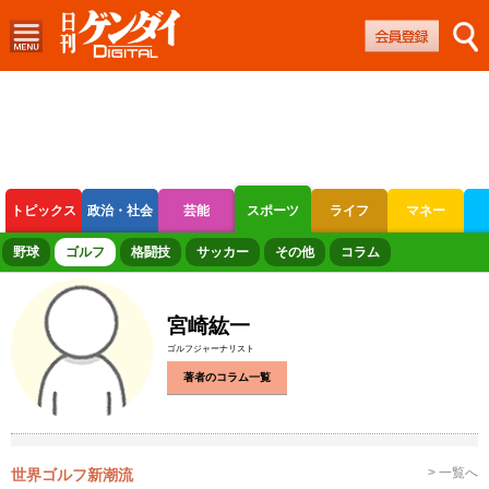
トピックス
政治・社会
芸能
スポーツ
ライフ
マネー
ボートレース
競輪
オートレース
野球
ゴルフ
格闘技
サッカー
その他
コラム
宮崎紘一
ゴルフジャーナリスト
著者のコラム一覧
> 一覧へ
世界ゴルフ新潮流