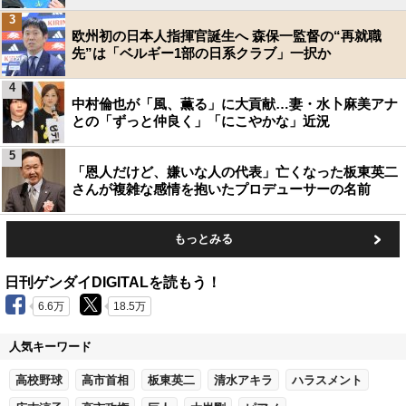
3
欧州初の日本人指揮官誕生へ 森保一監督の“再就職
先”は「ベルギー1部の日系クラブ」一択か
4
中村倫也が「風、薫る」に大貢献…妻・水卜麻美アナ
との「ずっと仲良く」「にこやかな」近況
5
「恩人だけど、嫌いな人の代表」亡くなった板東英二
さんが複雑な感情を抱いたプロデューサーの名前
もっとみる
日刊ゲンダイDIGITALを読もう！
6.6万
18.5万
人気キーワード
高校野球
高市首相
板東英二
清水アキラ
ハラスメント