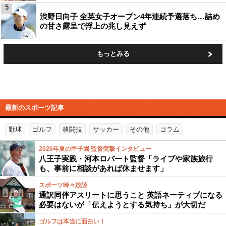
5
渋野日向子 全英女子オープン4年連続予選落ち…詰め
の甘さ露呈で浮上の兆し見えず
もっとみる
最新のスポーツ記事
野球
ゴルフ
格闘技
サッカー
その他
コラム
2026年夏の甲子園 監督突撃インタビュー
八王子実践・河本ロバート監督「ライブや家族旅行
も、事前に相談があれば休ませます」
スポーツ時々放談
通訳同伴アスリートに思うこと 英語ネーティブになる
必要はないが「伝えようとする気持ち」が大切だ
ゴルフは本当に面白い！