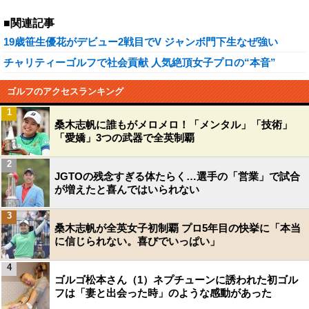
■関連記事
19歳笹生優花がデビュー2戦目でV ジャンボ門下生なぜ強い
チャリティーゴルフで社会貢献 人気絶頂女子プロの“本音”
ゴルフのアクセスランキング
1
桑木志帆に誰もがメロメロ！「メンタル」「技術」
「愛嬌」3つの武器で全英制覇
2
JGTOの残念すぎる体たらく…選手の「営業」で試合
が増えたと喜んではいられない
3
桑木志帆が全英女子初制覇 プロ5年目の快挙に「本当
に信じられない。喜びでいっぱい」
4
ゴルゴ松本さん（1）ネプチューンに誘われた初ゴル
フは「妻と出会った時」のような感動があった