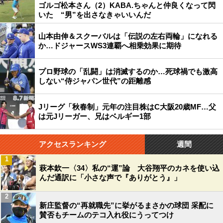
ゴルゴ松本さん（2）KABA.ちゃんと仲良くなって閃
いた “男”を出さなきゃいいんだ
山本由伸＆スクーバルは「伝説の左右両輪」になれる
か…ドジャースWS3連覇へ相乗効果に期待
プロ野球の「乱闘」は消滅するのか…死球禍でも激高
しない“侍ジャパン世代”の距離感
Jリーグ「秋春制」元年の注目株はC大阪20歳MF…父
は元Jリーガー、兄はベルギー1部
アクセスランキング
週間
1
萩本欽一〈34〉私の“運”論 大谷翔平のカネを使い込
んだ通訳に「小さな声で『ありがとう』」
2
新庄監督の“再就職先”に挙がるまさかの球団 采配に
賛否もチームのテコ入れ役にうってつけ