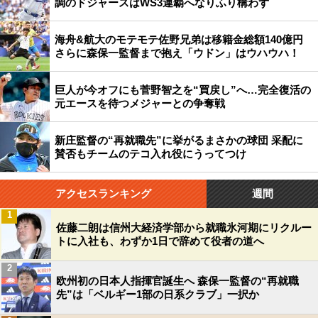
調のドジャースはWS3連覇へなりふり構わず
海舟&航大のモテモテ佐野兄弟は移籍金総額140億円
さらに森保一監督まで抱え「ウドン」はウハウハ！
巨人が今オフにも菅野智之を“買戻し”へ…完全復活の
元エースを待つメジャーとの争奪戦
新庄監督の“再就職先”に挙がるまさかの球団 采配に
賛否もチームのテコ入れ役にうってつけ
アクセスランキング
週間
1
佐藤二朗は信州大経済学部から就職氷河期にリクルー
トに入社も、わずか1日で辞めて役者の道へ
2
欧州初の日本人指揮官誕生へ 森保一監督の“再就職
先”は「ベルギー1部の日系クラブ」一択か