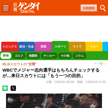
トピックス
政治・社会
芸能
スポーツ
ライフ
マネー
ボートレース
競輪
オートレース
野球
ゴルフ
格闘技
サッカー
その他
コラム
> 一覧へ
MLBスカウトの“逆襲”
WBCでメジャー志向選手はもちろんチェックする
が…来日スカウトには「もう一つの目的」
公開：
23/03/12 06:00
更新：
23/03/15 14:35