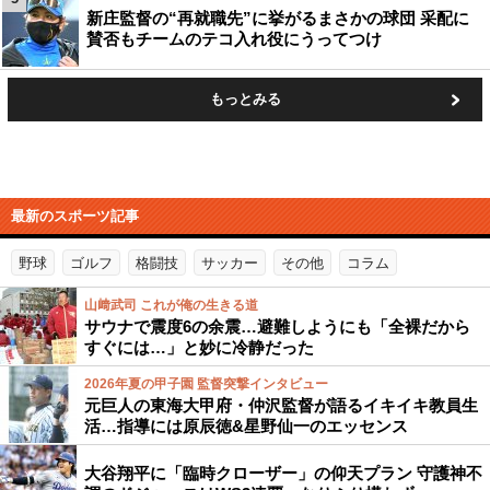
新庄監督の“再就職先”に挙がるまさかの球団 采配に
賛否もチームのテコ入れ役にうってつけ
もっとみる
最新のスポーツ記事
野球
ゴルフ
格闘技
サッカー
その他
コラム
山﨑武司 これが俺の生きる道
サウナで震度6の余震…避難しようにも「全裸だから
すぐには…」と妙に冷静だった
2026年夏の甲子園 監督突撃インタビュー
元巨人の東海大甲府・仲沢監督が語るイキイキ教員生
活…指導には原辰徳&星野仙一のエッセンス
大谷翔平に「臨時クローザー」の仰天プラン 守護神不