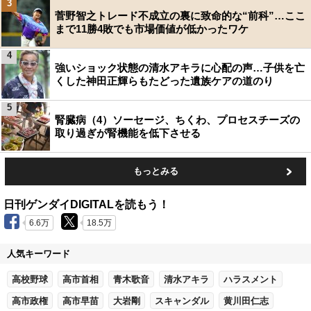
3
菅野智之トレード不成立の裏に致命的な“前科”…ここ
まで11勝4敗でも市場価値が低かったワケ
4
強いショック状態の清水アキラに心配の声…子供を亡
くした神田正輝らもたどった遺族ケアの道のり
5
腎臓病（4）ソーセージ、ちくわ、プロセスチーズの
取り過ぎが腎機能を低下させる
もっとみる
日刊ゲンダイDIGITALを読もう！
6.6万
18.5万
人気キーワード
高校野球
高市首相
青木歌音
清水アキラ
ハラスメント
高市政権
高市早苗
大岩剛
スキャンダル
黄川田仁志