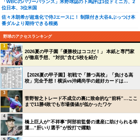
「WBCのパワーバランス」米野球誌の下馬評は1位ドミニカ、2
位日本、3位米国
佐々木朗希が超進化で侍Jエースに！ 制限付き大谷&ぶっつけ本
番ダルより期待できる根拠
野球のアクセスランキング
1
2026夏の甲子園「優勝校はココだ！」 本紙と専門家
が徹底予想、“対抗”含む5校を紹介
2
【2026夏の甲子園】初戦で「勝つ高校」「負ける高
校」完全予想！横浜vs沖縄尚学の超好カードは…
3
菅野智之トレード不成立の裏に致命的な“前科”…ここ
まで11勝4敗でも市場価値が低かったワケ
4
橋上巨人が“不祥事”阿部前監督の遺産に助けられる幸
運…“肝いり選手”が投打で躍動
5