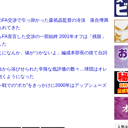
のFA交渉で引っ掛かった森祇晶監督の冷淡 落合博満
入れてきた
FA宣言した交渉の一部始終 2001年オフは「残留」
した
えになんか、値がつかないよ」編成本部長の捨て台詞
当から浴びせられた辛辣な低評価の数々…球団はオレ
抱くようになった
戦での“ポカ”をきっかけに2000年はアップシューズ
人気