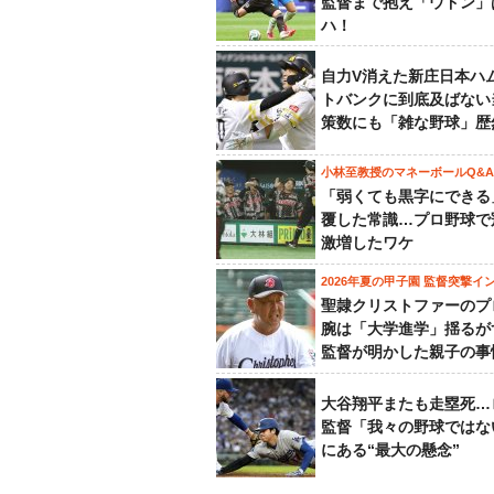
監督まで抱え「ウドン」
ハ！
自力V消えた新庄日本ハ
トバンクに到底及ばない
策数にも「雑な野球」歴
小林至教授のマネーボールQ&A
「弱くても黒字にできる
覆した常識…プロ野球で
激増したワケ
2026年夏の甲子園 監督突撃イ
聖隷クリストファーのプ
腕は「大学進学」揺るが
監督が明かした親子の事
大谷翔平またも走塁死…
監督「我々の野球ではな
にある“最大の懸念”