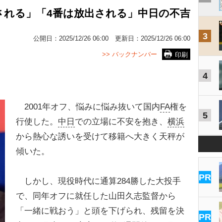
される」「4番は放出される」中日の不吉
3
公開日：
2025/12/26 06:00
更新日：
2025/12/26 06:00
>> バックナンバー
印刷
4
2001年オフ、悩みに悩み抜いて国内
FA
権を
5
行使した。
中日
での立場に不安を抱き、
横浜
から熱心な誘いを受けて移籍へ大きく天秤が
傾いた。
PR
しかし、現役時代に通算284勝した大投手
で、同年オフに就任した山田久志監督から
「一緒に戦おう」と頭を下げられ、残留を決
PR