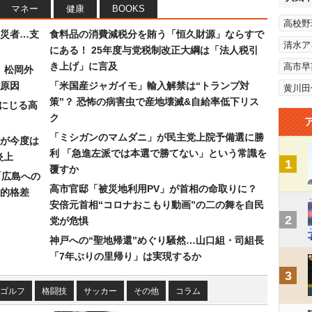
マネー
健康
BOOKS
高校野
災者…支
食料品の消費減税分を賄う「恒久財源」ならすで
清水ア
にある！ 25年度与党税制改正大綱は「法人税引
き上げ」に言及
高市早
）松岡外
原因
「米国産ジャガイモ」輸入解禁は“トランプ対
黄川田
策”？ 恐怖の病害虫で産地壊滅&自給率低下リス
みにじる高
ク
「ミシガンのマムダニ」が民主党上院予備選に勝
が今度は
利 「急進左派では本選で勝てない」という常識を
炎上
1
覆すか
「広島への
高市官邸「被災地利用PV」が首相の命取りに？
的格差
安倍元首相“コロナおこもり動画”の二の舞を自民
2
党が危惧
神戸への“聖地帰還”めぐり騒然…山口組・司組長
「7年ぶりの里帰り」は実現するか
3
ゴルフ
格闘技
サッカー
その他
コラム