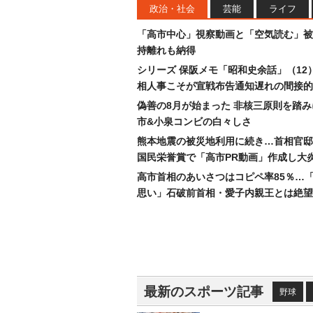
政治・社会
芸能
ライフ
「高市中心」視察動画と「空気読む」被
持離れも納得
シリーズ 保阪メモ「昭和史余話」（12
相人事こそが宣戦布告通知遅れの間接的
偽善の8月が始まった 非核三原則を踏
市&小泉コンビの白々しさ
熊本地震の被災地利用に続き…首相官邸
国民栄誉賞で「高市PR動画」作成し大
高市首相のあいさつはコピペ率85％…
思い」石破前首相・愛子内親王とは絶望
最新のスポーツ記事
野球