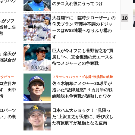
はウハウ
のテコ入れ役にうってつけ
10
大谷翔平に「臨時クローザー」の
ムがソフ
仰天プラン 守護神不調のドジャ
当然…失
ースはWS3連覇へなりふり構わ
然
ず
巨人が今オフにも菅野智之を“買
」楽天が
戻し”へ…完全復活の元エースを
冠試合が
待つメジャーとの争奪戦
ンタビュー
フラッシュバック “ゴネ得”米挑戦の軌跡
ロ注目左
佐々木朗希にメジャー30球団が
ず…田中
抱いた“故障疑惑” １カ月半の戦
情
線離脱も争奪戦が過熱したワケ
ロバーツ
日本ハム大ショック！ “見限っ
い」の裏
た”上沢直之が天敵に、呼び戻し
た有原航平が足枷となる皮肉