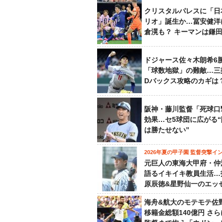
クリスタルパレスに「日
リオ」誕生か…冨安健洋
倉滉も？ キーマンは鎌
ドジャース佐々木朗希6
「球数地獄」の難敵…三
Dバックス攻略のカギは
阪神・藤川監督「死球口
効果…セ5球団に広がる
は勝たせない”
2026年夏の甲子園 監督突撃イ
元巨人の東海大甲府・仲
語るイキイキ教員生活…
原辰徳&星野仙一のエッ
海舟&航大のモテモテ佐
移籍金総額140億円 さ