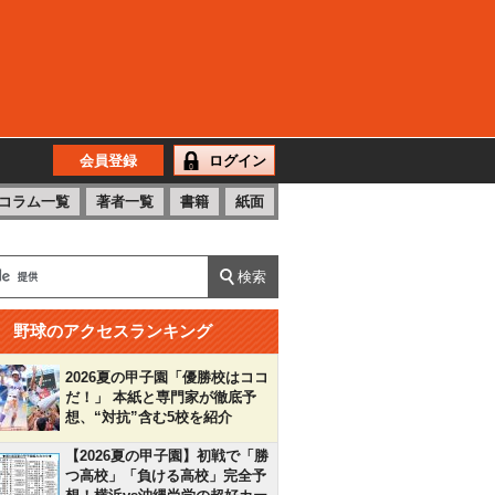
会員登録
ログイン
コラム一覧
著者一覧
書籍
紙面
野球のアクセスランキング
2026夏の甲子園「優勝校はココ
だ！」 本紙と専門家が徹底予
想、“対抗”含む5校を紹介
【2026夏の甲子園】初戦で「勝
つ高校」「負ける高校」完全予