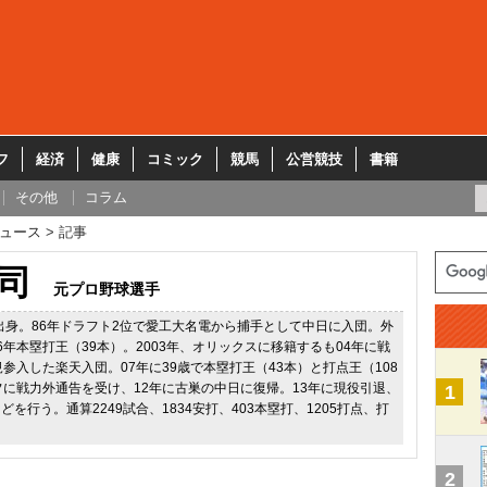
フ
経済
健康
コミック
競馬
公営競技
書籍
その他
コラム
ュース
記事
司
元プロ野球選手
県出身。86年ドラフト2位で愛工大名電から捕手として中日に入団。外
6年本塁打王（39本）。2003年、オリックスに移籍するも04年に戦
規参入した楽天入団。07年に39歳で本塁打王（43本）と打点王（108
フに戦力外通告を受け、12年に古巣の中日に復帰。13年に現役引退、
1
を行う。通算2249試合、1834安打、403本塁打、1205打点、打
2