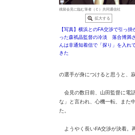
残留会見に臨む筆者（Ｃ）共同通信社
拡大する
【写真】横浜とのFA交渉で引っ掛
った森祇晶監督の冷淡 落合博満
んは非通知着信で「探り」を入れ
きた
の選手が身につけると思うと、
会見の数日前、山田監督に電話
な」と言われ、心機一転、また
た。
ようやく長いFA交渉が決着。再