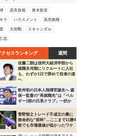
球
高市首相
青木歌音
キラ
ハラスメント
高市政権
苗
大岩剛
スキャンダル
仁志
アクセスランキング
週間
佐藤二朗は信州大経済学部から
就職氷河期にリクルートに入社
も、わずか1日で辞めて役者の道
へ
欧州初の日本人指揮官誕生へ 森
保一監督の“再就職先”は「ベル
ギー1部の日系クラブ」一択か
菅野智之トレード不成立の裏に
致命的な“前科”…ここまで11勝4
敗でも市場価値が低かったワケ
強いショック状態の清水アキラ