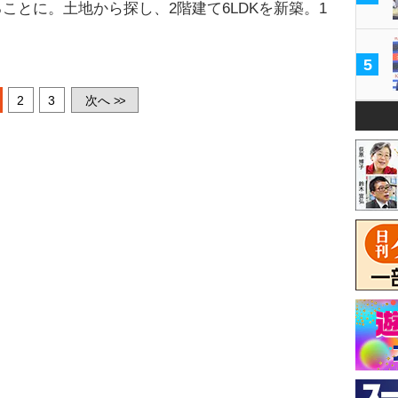
ことに。土地から探し、2階建て6LDKを新築。1
5
2
3
次へ
>>