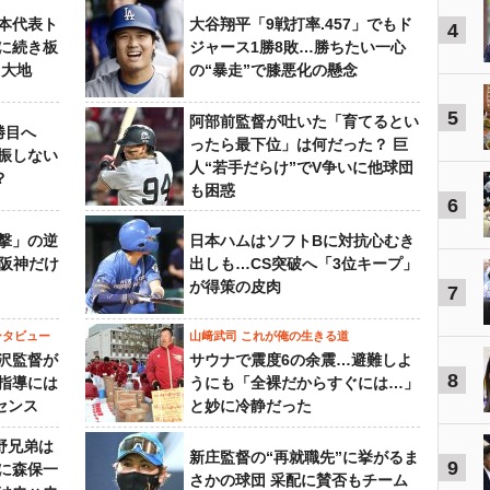
本代表ト
大谷翔平「9戦打率.457」でもド
4
に続き板
ジャース1勝8敗…勝ちたい一心
田大地
の“暴走”で膝悪化の懸念
5
阿部前監督が吐いた「育てるとい
勝目へ
ったら最下位」は何だった？ 巨
振しない
人“若手だらけ”でV争いに他球団
？
も困惑
6
撃」の逆
日本ハムはソフトBに対抗心むき
“阪神だけ
出しも…CS突破へ「3位キープ」
が得策の皮肉
7
ンタビュー
山﨑武司 これが俺の生きる道
沢監督が
サウナで震度6の余震…避難しよ
8
指導には
うにも「全裸だからすぐには…」
センス
と妙に冷静だった
野兄弟は
新庄監督の“再就職先”に挙がるま
9
らに森保一
さかの球団 采配に賛否もチーム