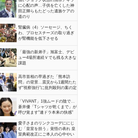
に心配の声…子供を亡くした神
田正輝らもたどった遺族ケアの
道のり
腎臓病（4）ソーセージ、ちく
わ、プロセスチーズの取り過ぎ
が腎機能を低下させる
「最強の新弟子」旭富士、デビ
ュー4場所連続Ｖでも残る大きな
課題
高市首相の早過ぎた「熊本訪
問」の背景…震災から1週間たた
ず“視察強行”に批判殺到の案の定
「VIVANT」1強ムードの陰で…
蒼井優「Tシャツが乾くまで」が
呼び覚ます"連ドラ本来の快感"
愛子さまのリンクコーデににじ
む「皇室を担う」覚悟の表れ 皇
室典範改正にご本人の心中やい