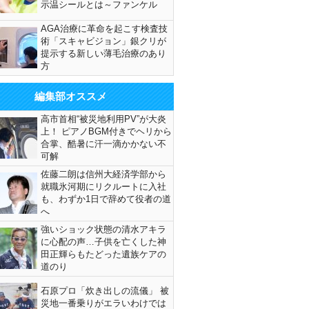
示温シールとは～ファンケル
AGA治療に革命を起こす検査技
術「スキャビジョン」銀クリが
提示する新しい薄毛治療のあり
方
編集部オススメ
高市首相“被災地利用PV”が大炎
上！ ピアノBGM付きでヘリから
合掌、酷暑に汗一滴かかない不
可解
佐藤二朗は信州大経済学部から
就職氷河期にリクルートに入社
も、わずか1日で辞めて役者の道
へ
強いショック状態の清水アキラ
に心配の声…子供を亡くした神
田正輝らもたどった遺族ケアの
道のり
石原プロ「炊き出しの流儀」 被
災地一番乗りがエラいわけでは