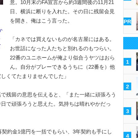
意。10月末のFA宣言から約3週間後の11月21
日、横浜に断りを入れた。その日に残留会見
を開き、俺はこう言った。
PR
か
さ
「カネでは買えないものが名古屋にはある。
て
お世話になった人たちと別れるのもつらい。
22番のユニホームが俺より似合うヤツはおら
1
ん。自分がプレーできるうちに（22番を）他
寂しくてたまりませんでした」
2
で残留の意思を伝えると、「また一緒に頑張ろう
中日で頑張ろうと思えた。気持ちは晴れやかだっ
3
契約金1億円を一括でもらい、3年契約も手にし
4