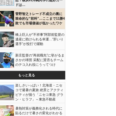
想！横浜vs沖縄尚学の超好カー
ドは…
菅野智之トレード不成立の裏に
致命的な“前科”…ここまで11勝4
敗でも市場価値が低かったワケ
橋上巨人が“不祥事”阿部前監督の
遺産に助けられる幸運…“肝いり
選手”が投打で躍動
新庄監督の“再就職先”に挙がるま
さかの球団 采配に賛否もチーム
のテコ入れ役にうってつけ
もっと見る
楽しさいっぱい！北海道・ニセ
コで避暑の夏旅 絶景とアクティ
ビティが揃う「ニセコ東急 グラ
ン・ヒラフ」～東急不動産
暑熱対策が義務化される時代に
貼るだけで暑さの変化がわかる