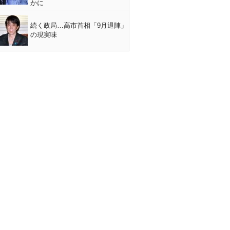
かに
続く政局…高市首相「9月退陣」
の現実味