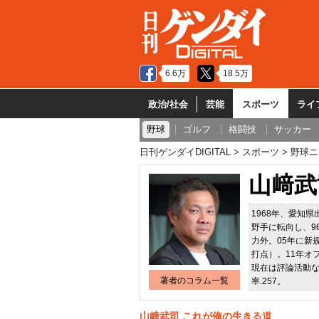
6.6万
18.5万
政治/社会
芸能
スポーツ
ライ
野球
ゴルフ
格闘技
サッカー
日刊ゲンダイDIGITAL
スポーツ
野球ニ
山﨑武
1968年、愛知
野手に転向し、9
力外。05年に新
打点）。11年オ
現在は評論活動など
著者のコラム一覧
率.257。
山﨑武司 これが俺の生きる道