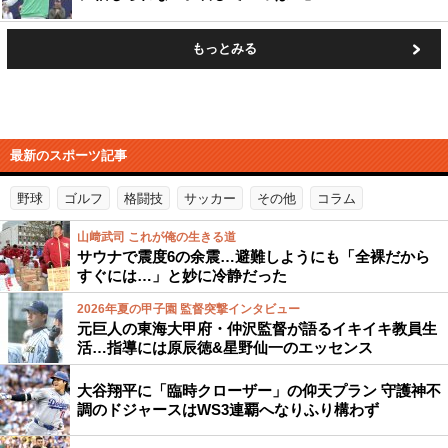
もっとみる
最新のスポーツ記事
野球
ゴルフ
格闘技
サッカー
その他
コラム
山﨑武司 これが俺の生きる道
サウナで震度6の余震…避難しようにも「全裸だから
すぐには…」と妙に冷静だった
2026年夏の甲子園 監督突撃インタビュー
元巨人の東海大甲府・仲沢監督が語るイキイキ教員生
活…指導には原辰徳&星野仙一のエッセンス
大谷翔平に「臨時クローザー」の仰天プラン 守護神不
調のドジャースはWS3連覇へなりふり構わず