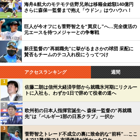
海舟&航大のモテモテ佐野兄弟は移籍金総額140億円
さらに森保一監督まで抱え「ウドン」はウハウハ！
巨人が今オフにも菅野智之を“買戻し”へ…完全復活の
元エースを待つメジャーとの争奪戦
新庄監督の“再就職先”に挙がるまさかの球団 采配に
賛否もチームのテコ入れ役にうってつけ
アクセスランキング
週間
1
佐藤二朗は信州大経済学部から就職氷河期にリクルー
トに入社も、わずか1日で辞めて役者の道へ
2
欧州初の日本人指揮官誕生へ 森保一監督の“再就職
先”は「ベルギー1部の日系クラブ」一択か
3
菅野智之トレード不成立の裏に致命的な“前科”…ここ
まで11勝4敗でも市場価値が低かったワケ