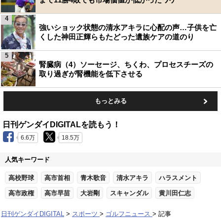
4
強いショック状態の清水アキラに心配の声…子供を亡
くした神田正輝らもたどった遺族ケアの道のり
5
腎臓病（4）ソーセージ、ちくわ、プロセスチーズの
取り過ぎが腎機能を低下させる
もっとみる
日刊ゲンダイDIGITALを読もう！
6.6万
18.5万
人気キーワード
高校野球
高市首相
青木歌音
清水アキラ
ハラスメント
高市政権
高市早苗
大岩剛
スキャンダル
黄川田仁志
日刊ゲンダイDIGITAL
スポーツ
ゴルフニュース
記事