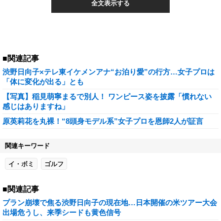
全文表示する
■関連記事
渋野日向子×テレ東イケメンアナ“お泊り愛”の行方…女子プロは
「体に変化が出る」とも
【写真】稲見萌寧まるで別人！ ワンピース姿を披露「慣れない
感じはありますね」
原英莉花を丸裸！“8頭身モデル系”女子プロを恩師2人が証言
関連キーワード
イ・ボミ
ゴルフ
■関連記事
プラン崩壊で焦る渋野日向子の現在地…日本開催の米ツアー大会
出場危うし、来季シードも黄色信号