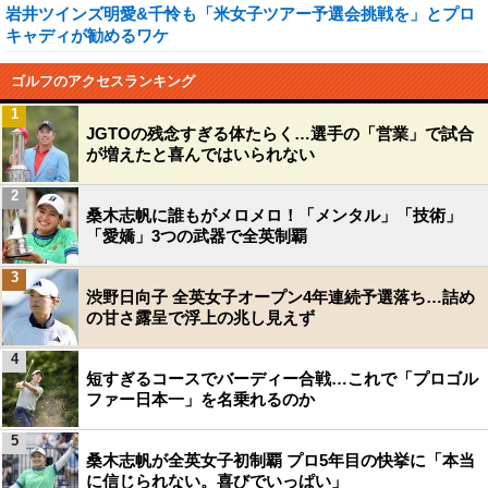
岩井ツインズ明愛&千怜も「米女子ツアー予選会挑戦を」とプロ
キャディが勧めるワケ
ゴルフのアクセスランキング
1
JGTOの残念すぎる体たらく…選手の「営業」で試合
が増えたと喜んではいられない
2
桑木志帆に誰もがメロメロ！「メンタル」「技術」
「愛嬌」3つの武器で全英制覇
3
渋野日向子 全英女子オープン4年連続予選落ち…詰め
の甘さ露呈で浮上の兆し見えず
4
短すぎるコースでバーディー合戦…これで「プロゴル
ファー日本一」を名乗れるのか
5
桑木志帆が全英女子初制覇 プロ5年目の快挙に「本当
に信じられない。喜びでいっぱい」