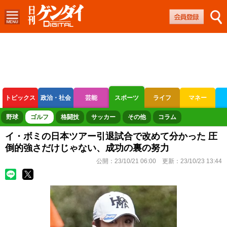
トピックス
政治・社会
芸能
スポーツ
ライフ
マネー
ボートレース
競輪
オートレース
野球
ゴルフ
格闘技
サッカー
その他
コラム
イ・ボミの日本ツアー引退試合で改めて分かった 圧
倒的強さだけじゃない、成功の裏の努力
公開：
23/10/21 06:00
更新：
23/10/23 13:44