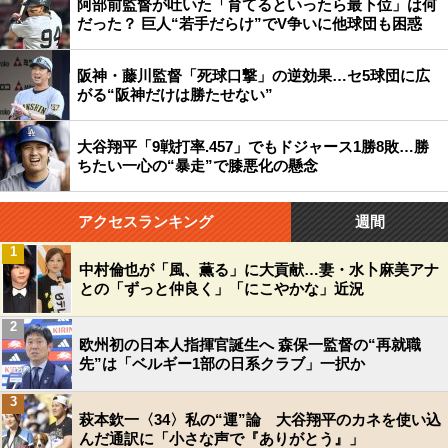
阿部前監督が吐いた「育てるといったら最下位」は何
だった？ 巨人“若手だらけ”でV争いに他球団も困惑
阪神・藤川監督「死球口撃」の逆効果…セ5球団に広
がる“阪神だけは勝たせない”
大谷翔平「9戦打率.457」でもドジャース1勝8敗…勝
ちたい一心の“暴走”で膝悪化の懸念
アクセスランキング
週間
1
中村倫也が「風、薫る」に大貢献…妻・水卜麻美アナ
との「ずっと仲良く」「にこやかな」近況
2
欧州初の日本人指揮官誕生へ 森保一監督の“再就職
先”は「ベルギー1部の日系クラブ」一択か
3
萩本欽一〈34〉私の“運”論 大谷翔平のカネを使い込
んだ通訳に「小さな声で『ありがとう』」