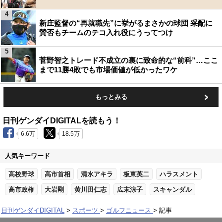
4
新庄監督の“再就職先”に挙がるまさかの球団 采配に
賛否もチームのテコ入れ役にうってつけ
5
菅野智之トレード不成立の裏に致命的な“前科”…ここ
まで11勝4敗でも市場価値が低かったワケ
もっとみる
日刊ゲンダイDIGITALを読もう！
6.6万
18.5万
人気キーワード
高校野球
高市首相
清水アキラ
板東英二
ハラスメント
高市政権
大岩剛
黄川田仁志
広末涼子
スキャンダル
日刊ゲンダイDIGITAL
スポーツ
ゴルフニュース
記事