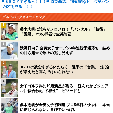
❤ＳＥＸＹすぎるっ！！！❤ 原英莉花、“挑戦的なヒョウ柄パン
ツ姿”を見る！！！
ゴルフのアクセスランキング
1
桑木志帆に誰もがメロメロ！「メンタル」「技術」
「愛嬌」3つの武器で全英制覇
2
渋野日向子 全英女子オープン4年連続予選落ち…詰め
の甘さ露呈で浮上の兆し見えず
3
JGTOの残念すぎる体たらく…選手の「営業」で試合
が増えたと喜んではいられない
4
女子ゴルフ界に19歳新星が現る！ ほんわかビジュア
ルに似合わぬ“ド根性”エピソードも
5
桑木志帆が全英女子初制覇 プロ5年目の快挙に「本当
に信じられない。喜びでいっぱい」