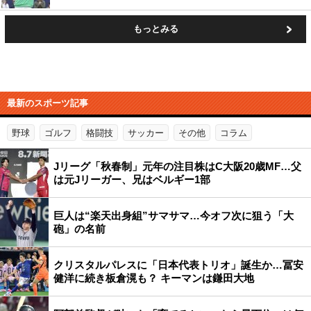
もっとみる
最新のスポーツ記事
野球
ゴルフ
格闘技
サッカー
その他
コラム
Jリーグ「秋春制」元年の注目株はC大阪20歳MF…父
は元Jリーガー、兄はベルギー1部
巨人は“楽天出身組”サマサマ…今オフ次に狙う「大
砲」の名前
クリスタルパレスに「日本代表トリオ」誕生か…冨安
健洋に続き板倉滉も？ キーマンは鎌田大地