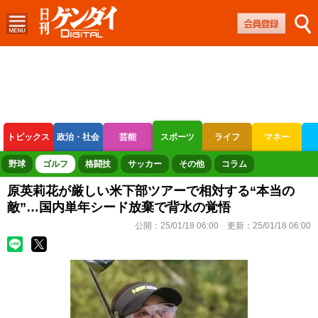
トピックス
政治・社会
芸能
スポーツ
ライフ
マネー
ボートレース
競輪
オートレース
野球
ゴルフ
格闘技
サッカー
その他
コラム
原英莉花が厳しい米下部ツアーで相対する“本当の
敵”…国内単年シード放棄で背水の覚悟
公開：
25/01/18 06:00
更新：
25/01/18 06:00