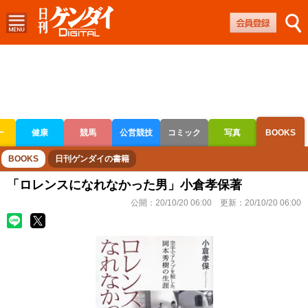
ー
健康
競馬
公営競技
コミック
写真
BOOKS
ボートレース
競輪
オートレース
BOOKS
日刊ゲンダイの書籍
「ロレンスになれなかった男」小倉孝保著
公開：
20/10/20 06:00
更新：
20/10/20 06:00