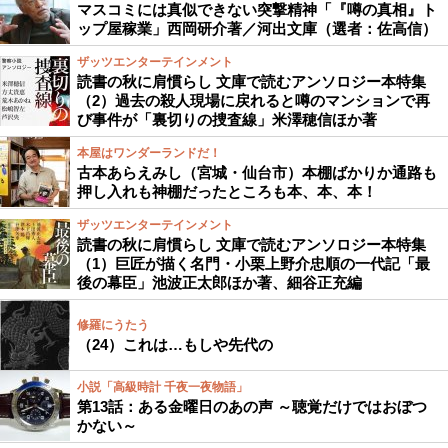
マスコミには真似できない突撃精神「『噂の真相』ト
ップ屋稼業」西岡研介著／河出文庫（選者：佐高信）
ザッツエンターテインメント
読書の秋に肩慣らし 文庫で読むアンソロジー本特集
（2）過去の殺人現場に戻れると噂のマンションで再
び事件が「裏切りの捜査線」米澤穂信ほか著
本屋はワンダーランドだ！
古本あらえみし（宮城・仙台市）本棚ばかりか通路も
押し入れも神棚だったところも本、本、本！
ザッツエンターテインメント
読書の秋に肩慣らし 文庫で読むアンソロジー本特集
（1）巨匠が描く名門・小栗上野介忠順の一代記「最
後の幕臣」池波正太郎ほか著、細谷正充編
修羅にうたう
（24）これは…もしや先代の
小説「高級時計 千夜一夜物語」
第13話：ある金曜日のあの声 ～聴覚だけではおぼつ
かない～