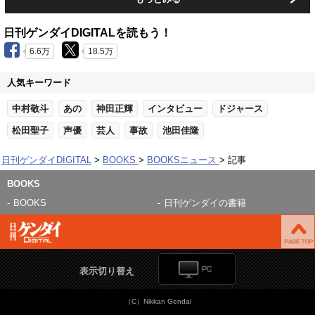
日刊ゲンダイDIGITALを読もう！
6.6万
18.5万
人気キーワード
中村敬斗
あの
神田正輝
インタビュー
ドジャース
松田聖子
声優
芸人
事故
池田佳隆
日刊ゲンダイDIGITAL
BOOKS
BOOKSニュース
記事
BOOKS
BOOKS
日刊ゲンダイの書籍
表示切り替え
（C）Nikkan Gendai