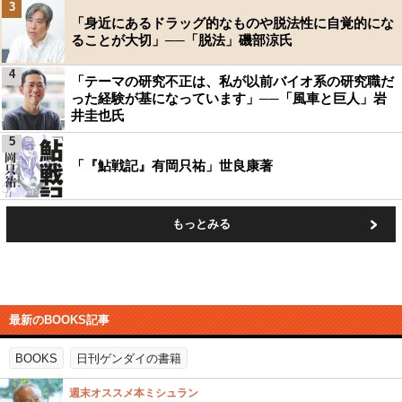
3
「身近にあるドラッグ的なものや脱法性に自覚的にな
ることが大切」──「脱法」磯部涼氏
4
「テーマの研究不正は、私が以前バイオ系の研究職だ
った経験が基になっています」──「風車と巨人」岩
井圭也氏
5
「『鮎戦記』有岡只祐」世良康著
もっとみる
最新のBOOKS記事
BOOKS
日刊ゲンダイの書籍
週末オススメ本ミシュラン