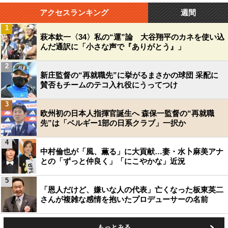
アクセスランキング
週間
1
萩本欽一〈34〉私の“運”論 大谷翔平のカネを使い込
んだ通訳に「小さな声で『ありがとう』」
2
新庄監督の“再就職先”に挙がるまさかの球団 采配に
賛否もチームのテコ入れ役にうってつけ
3
欧州初の日本人指揮官誕生へ 森保一監督の“再就職
先”は「ベルギー1部の日系クラブ」一択か
4
中村倫也が「風、薫る」に大貢献…妻・水卜麻美アナ
との「ずっと仲良く」「にこやかな」近況
5
「恩人だけど、嫌いな人の代表」亡くなった板東英二
さんが複雑な感情を抱いたプロデューサーの名前
もっとみる