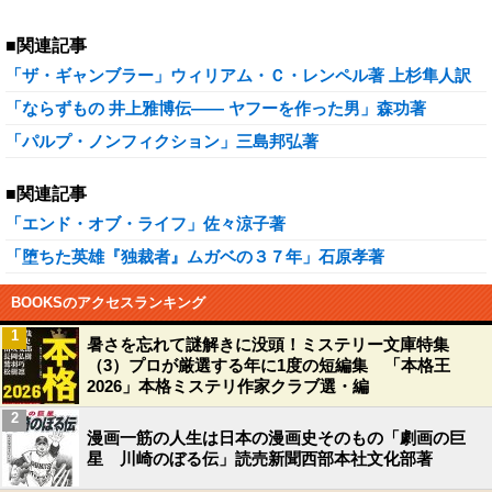
■関連記事
「ザ・ギャンブラー」ウィリアム・Ｃ・レンペル著 上杉隼人訳
「ならずもの 井上雅博伝―― ヤフーを作った男」森功著
「パルプ・ノンフィクション」三島邦弘著
■関連記事
「エンド・オブ・ライフ」佐々涼子著
「堕ちた英雄『独裁者』ムガベの３７年」石原孝著
BOOKSのアクセスランキング
1
暑さを忘れて謎解きに没頭！ミステリー文庫特集
（3）プロが厳選する年に1度の短編集 「本格王
2026」本格ミステリ作家クラブ選・編
2
漫画一筋の人生は日本の漫画史そのもの「劇画の巨
星 川崎のぼる伝」読売新聞西部本社文化部著