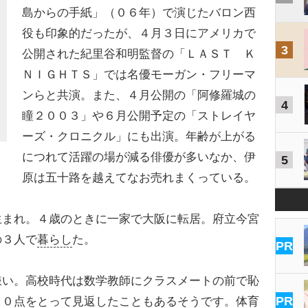
島からの手紙」（０６年）で演じたバロン西
役も印象的だったが、４月３日にアメリカで
3
公開された紀里谷和明監督の「ＬＡＳＴ Ｋ
ＮＩＧＨＴＳ」では名優モーガン・フリーマ
ンらと共演。また、４月公開の「阿修羅城の
4
瞳２００３」や６月公開予定の「ストレイヤ
ーズ・クロニクル」にも出演。年齢が上がる
につれて活躍の場が減る俳優が多いなか、伊
5
原は五十路を越えてなお売れまくっている。
まれ。４歳のときに一家で大阪に転居。府立今宮
の３人で
暮らし
た。
PR
嫌い。高校時代は数学教師にクラスメートの前で恥
PR
００点をとって見返したこともあるそうです。体育