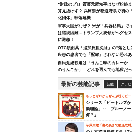
“財政のプロ”斎藤元彦知事はなぜ粉飾
算見抜けず？ 兵庫県が都道府県で初の
化団体」転落危機
軍事大国がなぜ？ 米が「兵器枯渇」で
は継続困難…トランプ大統領がヘグセス
に激怒！
OTC類似薬「追加負担免除」の“落とし
疾患の患者でも「配慮」されない恐れあ
自民党総裁選は「うんこ味のカレーか、
のうんこか」 どれを選んでも地獄だっ
最新の芸能記事
芸能
グラビ
もっとゼロからぜんぶ聴くビー
シリーズ「ビートルズか
楽理論」～「ブルーノー
何？」
芋澤貞雄「裏の裏まで徹底取材
のん本格復帰連ドラ「To