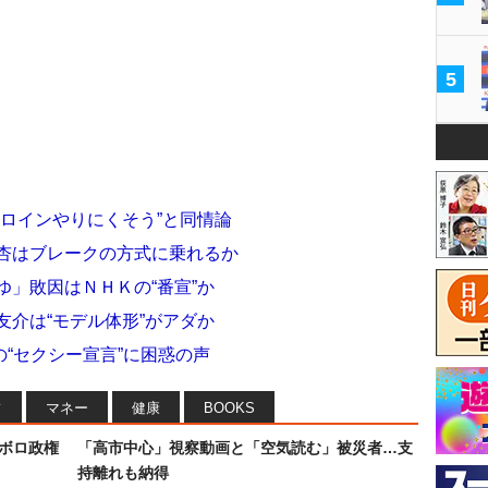
5
ヒロインやりにくそう”と同情論
木杏はブレークの方式に乗れるか
ゆ」敗因はＮＨＫの“番宣”か
友介は“モデル体形”がアダか
“セクシー宣言”に困惑の声
フ
マネー
健康
BOOKS
なボロ政権
「高市中心」視察動画と「空気読む」被災者…支
持離れも納得