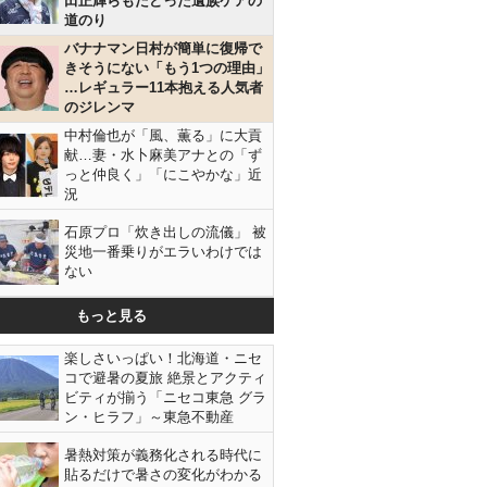
田正輝らもたどった遺族ケアの
道のり
バナナマン日村が簡単に復帰で
きそうにない「もう1つの理由」
…レギュラー11本抱える人気者
のジレンマ
中村倫也が「風、薫る」に大貢
献…妻・水卜麻美アナとの「ず
っと仲良く」「にこやかな」近
況
石原プロ「炊き出しの流儀」 被
災地一番乗りがエラいわけでは
ない
もっと見る
楽しさいっぱい！北海道・ニセ
コで避暑の夏旅 絶景とアクティ
ビティが揃う「ニセコ東急 グラ
ン・ヒラフ」～東急不動産
暑熱対策が義務化される時代に
貼るだけで暑さの変化がわかる