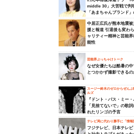
middle 30」大苦戦で
「あまちゃんブランド」
中居正広氏が熊本地震被
援と報道 引退後も変わ
ャリティー精神と芸能界
能性
芸能界ぶっちゃけトーク
なぜ女優たちは酷暑の中
とつかかず撮影できるの
スージー鈴木のゼロからぜんぶ
ルズ
『ドント・パス・ミー・
「見捨てないで」の歌詞
れたリンゴの予言
テレビ局に代わり勝手に「情報
フジテレビ、日本テレビ