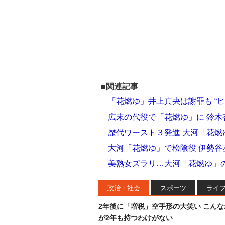
■関連記事
「花燃ゆ」井上真央は謝罪も “
広末の代役で「花燃ゆ」に 鈴
歴代ワースト３発進 大河「花燃
大河「花燃ゆ」で松陰役 伊勢谷
美熟女ズラリ…大河「花燃ゆ」の
政治・社会
スポーツ
ライ
2年後に「増税」空手形の大笑い こん
が2年も持つわけがない