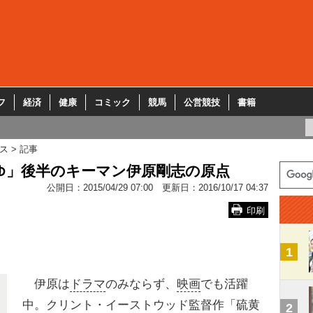
フ
経済
健康
コミック
競馬
公営競技
書籍
ス
記事
ゆ」後半のキーマン伊原剛志の原点
公開日：
2015/04/29 07:00
更新日：
2016/10/17 04:37
印刷
1
伊原は
ドラマ
のみならず、
映画
でも活躍
中。クリント・イーストウッド監督作「硫黄
2