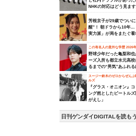
と社内トラブルがあった
NHKの対応はどう見ま
芳根京子が29歳でついに
醒”！ 朝ドラから10年
実力派」が局をまたぐ看
この有名人の意外な学歴 2026
野球少年だった亀梨和也
ーズ入所も都立水元高校
るまでの“男気”あふれる
スージー鈴木のゼロからぜんぶ
ルズ
『グラス・オニオン』コ
ング然としたビートルズ
がえし」
日刊ゲンダイDIGITALを読も