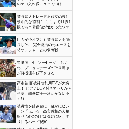
のテコ入れ役にうってつけ
菅野智之トレード不成立の裏に
致命的な“前科”…ここまで11勝4
敗でも市場価値が低かったワケ
巨人が今オフにも菅野智之を“買
戻し”へ…完全復活の元エースを
待つメジャーとの争奪戦
腎臓病（4）ソーセージ、ちく
わ、プロセスチーズの取り過ぎ
が腎機能を低下させる
高市首相“被災地利用PV”が大炎
上！ ピアノBGM付きでヘリから
合掌、酷暑に汗一滴かかない不
可解
被災地を踏み台に…確かにビン
ビン「伝わる」高市首相の人気
取り “政治の師”は激励に駆けず
り回るハード視察