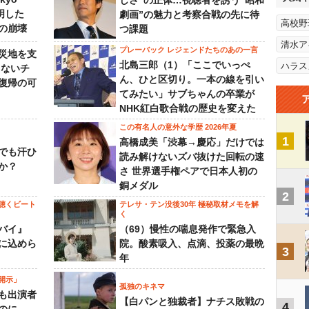
しさ”の正体…視聴者を誘う“昭和
判明した
劇画”の魅力と考察合戦の先に待
高校野
の崩壊
つ課題
清水ア
プレーバック レジェンドたちのあの一言
災地を支
北島三郎（1）「ここでいっぺ
ハラス
らないチ
ん、ひと区切り。一本の線を引い
復帰の可
てみたい」サブちゃんの卒業が
NHK紅白歌合戦の歴史を変えた
この有名人の意外な学歴 2026年夏
1
高橋成美「渋幕→慶応」だけでは
でも汗ひ
読み解けないズバ抜けた回転の速
か？
さ 世界選手権ペアで日本人初の
銅メダル
2
聴くビート
テレサ・テン没後30年 極秘取材メモを解
く
バイ』
（69）慢性の喘息発作で緊急入
に込めら
院。酸素吸入、点滴、投薬の最晩
3
年
開示」
孤独のキネマ
も出演者
【白パンと独裁者】ナチス敗戦の
4