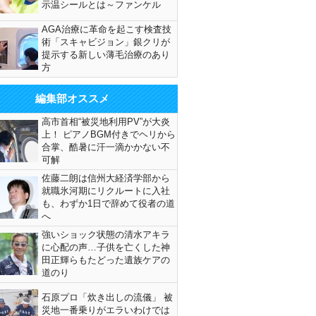
示温シールとは～ファンケル
AGA治療に革命を起こす検査技
術「スキャビジョン」銀クリが
提示する新しい薄毛治療のあり
方
編集部オススメ
高市首相“被災地利用PV”が大炎
上！ ピアノBGM付きでヘリから
合掌、酷暑に汗一滴かかない不
可解
佐藤二朗は信州大経済学部から
就職氷河期にリクルートに入社
も、わずか1日で辞めて役者の道
へ
強いショック状態の清水アキラ
に心配の声…子供を亡くした神
田正輝らもたどった遺族ケアの
道のり
石原プロ「炊き出しの流儀」 被
災地一番乗りがエラいわけでは