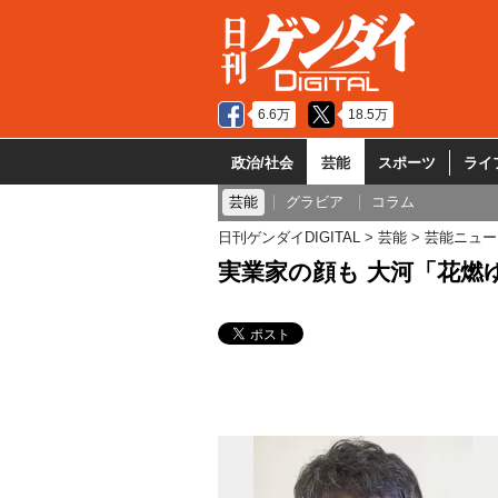
6.6万
18.5万
政治/社会
芸能
スポーツ
ライ
芸能
グラビア
コラム
日刊ゲンダイDIGITAL
芸能
芸能ニュー
実業家の顔も 大河「花燃