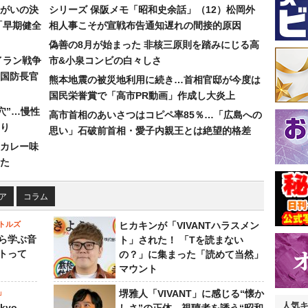
まがいの決
シリーズ 保阪メモ「昭和史余話」（12）松岡外
「早期健全
相人事こそが宣戦布告通知遅れの間接的原因
偽善の8月が始まった 非核三原則を踏みにじる高
イラン戦争
市&小泉コンビの白々しさ
国防長官
熊本地震の被災地利用に続き…首相官邸が今度は
国民栄誉賞で「高市PR動画」作成し大炎上
穴”…慢性
高市首相のあいさつはコピペ率85％…「広島への
り
思い」石破前首相・愛子内親王とは絶望的格差
カレー味
た
ア
コラム
トルズ
ヒカキンが「VIVANTハラスメン
ら学ぶ音
ト」された！ 「Tを読まない
トって
の？」に集まった「読めて当然」
マウント
」
堺雅人「VIVANT」に感じる“懐か
人気
kyo