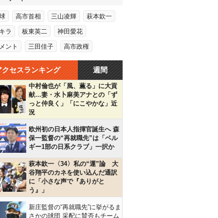
球
高市首相
三山凌輝
萩本欽一
キラ
板東英二
神田愛花
メント
三田佳子
高市政権
アクセスランキング
週間
中村倫也が「風、薫る」に大貢
献…妻・水卜麻美アナとの「ず
っと仲良く」「にこやかな」近
況
欧州初の日本人指揮官誕生へ 森
保一監督の“再就職先”は「ベル
ギー1部の日系クラブ」一択か
萩本欽一〈34〉私の“運”論 大
谷翔平のカネを使い込んだ通訳
に「小さな声で『ありがと
う』」
新庄監督の“再就職先”に挙がるま
さかの球団 采配に賛否もチーム