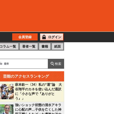
会員登録
ログイン
コラム一覧
著者一覧
書籍
紙面
芸能のアクセスランキング
萩本欽一〈34〉私の“運”論 大
谷翔平のカネを使い込んだ通訳
に「小さな声で『ありがと
う』」
強いショック状態の清水アキラ
に心配の声…子供を亡くした神