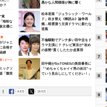
のに…
愚かな人間模様が胸に響く
すか？
松本若菜「ジュラシック・ワール
“覚
5
ド」吹き替え《棒読み》論争再
…「地味な
燃…暗雲漂う主演ドラマに新たな
板女優に
逆風
6
年夏
不倫騒動でアンチ多い田中圭をド
がジャニ
ラマ主演に？ テレビ東京が“攻め
に合格す
の姿勢”貫くしたたか皮算用
経緯
7
聴くビート
田中樹がSixTONESの美容番長に
ミックソ
「“めちゃくちゃイイ男の休日”っ
版「微笑
ていう見出しにしてください！」
8
う！
6.6万
18.5万
9