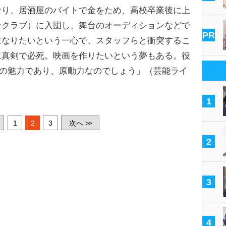
なり、居酒屋のバイトで金をため、高校卒業後に上
ンクラブ）に入団し、舞台のオーディションなどで
PR
になりたいという一心で、スタッフらと衝突するこ
に真剣で必死。映画を作りたいという夢もある。役
んの魅力であり、原動力なのでしょう」（芸能ライ
1
1
2
3
次へ
>>
2
3
4