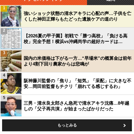
1
強いショック状態の清水アキラに心配の声…子供を亡
くした神田正輝らもたどった遺族ケアの道のり
2
【2026夏の甲子園】初戦で「勝つ高校」「負ける高
校」完全予想！横浜vs沖縄尚学の超好カードは…
3
国内の米価格は下がる一方…“早場米”の概算金は前年
より4割下回り農家からは悲鳴が
4
阪神藤川監督の「焦り」「短気」「采配」に大きな不
安…岡田前監督もチクリ「崩れてる感じするわ」
5
三男・清水良太郎さん急死で清水アキラ沈痛…8年越
しの「父子再共演」が始まったばかりだった
もっとみる