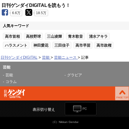
日刊ゲンダイDIGITALを読もう！
6.6万
18.5万
人気キーワード
高市首相
高校野球
三山凌輝
青木歌音
清水アキラ
ハラスメント
神田愛花
三田佳子
高市早苗
高市政権
日刊ゲンダイDIGITAL
芸能
芸能ニュース
記事
芸能
芸能
グラビア
コラム
表示切り替え
（C）Nikkan Gendai