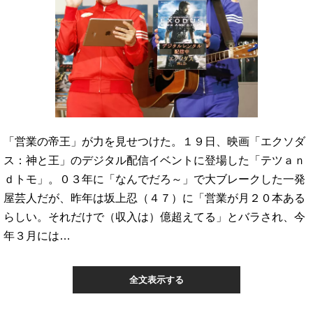
「営業の帝王」が力を見せつけた。１９日、映画「エクソダ
ス：神と王」のデジタル配信イベントに登場した「テツａｎ
ｄトモ」。０３年に「なんでだろ～」で大ブレークした一発
屋芸人だが、昨年は坂上忍（４７）に「営業が月２０本ある
らしい。それだけで（収入は）億超えてる」とバラされ、今
年３月には…
全文表示する