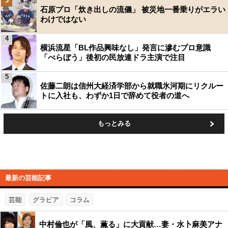
3
石原プロ「炊き出しの流儀」 被災地一番乗りがエラい
わけではない
4
横浜流星「BL作品興味なし」発言に滲むプロ意識
「べらぼう」後初の民放連ドラ主演で注目
5
佐藤二朗は信州大経済学部から就職氷河期にリクルー
トに入社も、わずか1日で辞めて役者の道へ
もっとみる
最新の芸能記事
芸能
グラビア
コラム
中村倫也が「風、薫る」に大貢献…妻・水卜麻美アナ