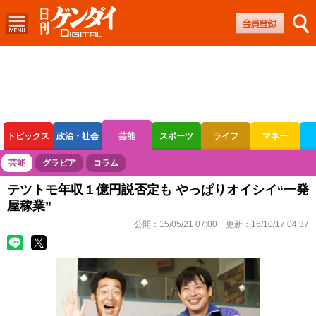
トピックス
政治・社会
芸能
スポーツ
ライフ
マネー
ボートレース
競輪
オートレース
芸能
グラビア
コラム
テツトモ年収１億円説否定も やっぱりオイシイ“一発
屋稼業”
公開：
15/05/21 07:00
更新：
16/10/17 04:37