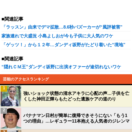
■関連記事
「ラッスン」由来でデマ拡散…8.6秒バズーカーが“風評被害”
家族連れで大盛況 小島よしおが今も子供に大人気のワケ
「ゲッツ！」から１２年…ダンディ坂野がたどり着いた“境地”
■関連記事
“隠れＣＭ王”ダンディ坂野に出演オファーが途切れないワケ
芸能のアクセスランキング
1
強いショック状態の清水アキラに心配の声…子供を亡
くした神田正輝らもたどった遺族ケアの道のり
2
バナナマン日村が簡単に復帰できそうにない「もう1
つの理由」…レギュラー11本抱える人気者のジレンマ