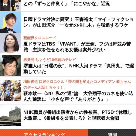
との「ずっと仲良く」「にこやかな」近況
日曜ドラマ対決に異変！ 玉森裕太「マイ・フィクショ
ン」が山田涼介「一次元の挿し木」を猛追するワケ
芸能界クロスロード
夏ドラマはTBS「VIVANT」が圧倒、フジは軒並み苦
戦…主演を任せられる女優は案外少ない
再発見 ちょうど10年前のテレビ
堺雅人は“日曜の夜”、NHK大河ドラマ「真田丸」で躍
動していた
増田俊也 口述クロニクル「茶の間を変えたコメディアン 欽ちゃん
のぜ～んぶ話しちゃう！」
萩本欽一〈34〉私の“運”論 大谷翔平のカネを使い込
んだ通訳に「小さな声で『ありがとう』」
NHK職員が番組出演者からの性被害、PTSDで休職し
大激震…《番組名を公表しろ》と視聴者大合唱
アクセスランキング
週間